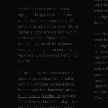
Støvler
EN12492
Superfle
Støvmasker
EN12841
Fordi alle er ikke ens og det er
teknike
Svejse
vigtigt at du og dine kolleger har
EN12941
naturlig
Svejseskærme
det korrekte sikkerhedsudstyr til
EN12942
Bracer.
netop jeres arbejde og jeres folk. Vi
Svejsetøj
EN13034
sætter en stor ære i at rådgive dig
Såler
EN14126
Dem find
frem til den helt rigtige sikre
Tasker
EN14387
brand by
løsning til jer, du vil derfor kunne
Tekniker
EN14404
naturli
finde vejledning her på siden samt
Træsko
handsker
EN14594
via vores kundeservice på email og
Turbodrevet
med dem 
EN14605
telefon.
hed Edmo
Vinter
EN15151
både ny
Værktøjssikring
EN16350
Vi fører alt fra vores leverandører
som en 
Ørepropper
EN50354
indenfor personlige værnemidler,
meget ny
Åndedrætsværn
EN50365
som bl.a. omfatter verdenskendte
reservedele
oliebra
EN61340-5-1
brands som
3M
,
Honeywell
,
Ansell
,
Åndedrætsværn
trofast
ENISO374-1
Kask
,
Lavoro
,
Sundström
og mange
tilbehør
Microfle
ENISO374-5
flere - hvis du ikke finder et produkt
ENISO6530
her på siden så kontakt os, vi kan