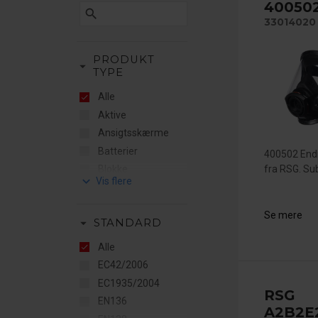
40050
search
33014020
PRODUKT
arrow_drop_down
TYPE
Alle
Aktive
Ansigtsskærme
Batterier
400502 End
fra RSG. Su
Blokke
keyboard_arrow_down
Briller
Bårer
Se mere
arrow_drop_down
STANDARD
Dispensere
Dispensere &
Alle
stationer
EC42/2006
Dot
EC1935/2004
Dragt & overtræk
RSG
EN136
tilbehør
A2B2E