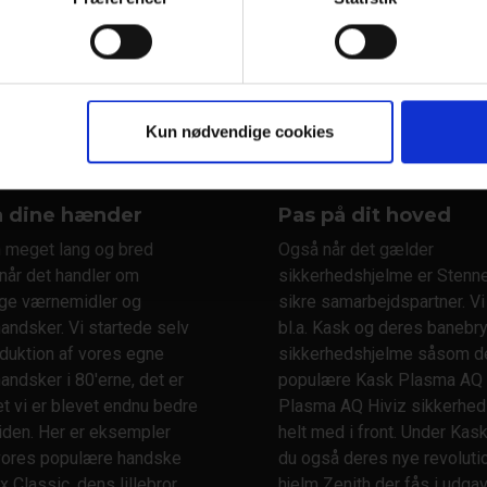
60 - 72
af
1216
FORRIGE
Kun nødvendige cookies
ag
å dine hænder
Pas på dit hoved
n meget lang og bred
Også når det gælder
 når det handler om
sikkerhedshjelme er Stenn
ige værnemidler og
sikre samarbejdspartner. V
andsker. Vi startede selv
bl.a. Kask og deres baneb
duktion af vores egne
sikkerhedshjelme såsom de
andsker i 80'erne, det er
populære Kask Plasma AQ
t vi er blevet endnu bedre
Plasma AQ Hiviz sikkerhed
tiden. Her er eksempler
helt med i front. Under Kask
ores populære handske
du også deres nye revolut
x Classic, dens lillebror
hjelm Zenith der fås i udga