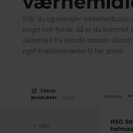
værnemidl
Står du og mangler sikkerhedssko,
noget helt fjerde. Så er du kommet ti
sikkerhed fra kendte brands såsom
eget kvalitetsmærke til fair priser.
tune
Filtrér
produkter
1216
RSG 5
arrow_drop_down
SØG
helmas