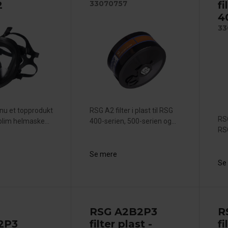
2
fi
33070757
4
33
nu et topprodukt
RSG A2 filter i plast til RSG
RSG
blim helmaske...
400-serien, 500-serien og...
RSG
Se mere
Se
RSG A2B2P3
R
2P3
filter plast -
fi