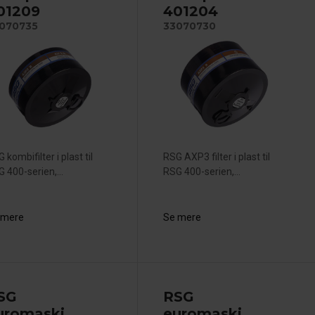
01209
401204
070735
33070730
 kombifilter i plast til
RSG AXP3 filter i plast til
 400-serien,...
RSG 400-serien,...
 mere
Se mere
SG
RSG
uromaski
euromaski