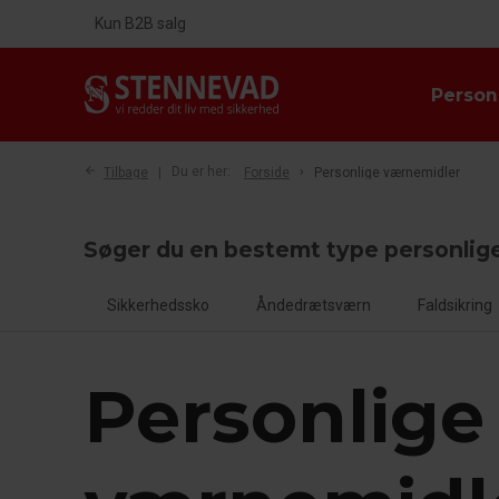
Kun B2B salg
Person
Tilbage
Du er her:
Forside
Personlige værnemidler
Søger du en bestemt type personlig
Sikkerhedssko
Åndedrætsværn
Faldsikring
Personlige