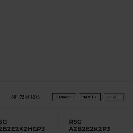
60 - 72
af
1216
arrow_back
FORRIGE
NÆSTE
arrow_forward
VIS ALLE
SG
RSG
2B2E2K2HGP3
A2B2E2K2P3