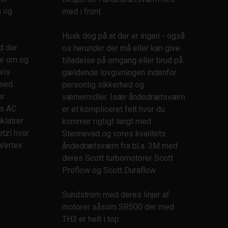
m og
med i front.
Husk dog på at der er ingen - også
d der
os herunder der må eller kan give
te om og
tilladelse på omgang eller brud på
gvis
gældende lovgivningen indenfor
 med
personlig sikkerhed og
or
værnemidler. Især åndedrætsværn
es AC
er et kompliceret felt hvor du
klatrer
kommer rigtigt langt med
etzl hvor
Stennevad og vores kvalitets
 Vertex
åndedrætsværn fra bl.a. 3M med
deres Scott turbomotorer Scott
Proflow og Scott Duraflow.
Sundström med deres linjer af
motorer såsom SR500 der med
TH3 er helt i top