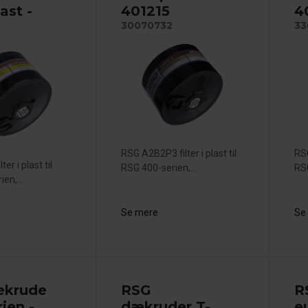
last -
401215
4
30070732
33
RSG A2B2P3 filter i plast til
RSG
er i plast til
RSG 400-serien,...
RSG
en,...
Se mere
Se
ækrude
RSG
R
ien -
dækruder T-
e