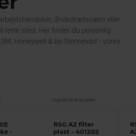
er
 arbejdshandsker, åndedrætsværn eller
l rette sted. Her finder du personlig
 3M, Honeywell & by Stennevad - vores
Log ind for at se priser
00E
RSG A2 filter
R
ke -
plast - 401202
A