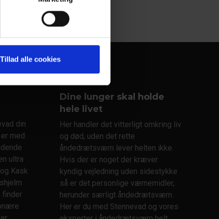
NÆSTE
VIS ALLE
Tillad alle cookies
Dine lunger skal holde
hele livet
evad din
Her handler det vitterligt omkring liv
i er med
og død, uden det rette
rydende
åndedrætsværn lever helten ikke.
n ultra
Hvis der er noget der kræver
 og Kask
kyndig vejledning uden sidestykke
shjelm
så er det personlige værnemidler,
 finder
herunder særligt åndedrætsværn.
ionære
Her er du med Stennevad og vores
ver
eksperter i åndedrætsværn helt