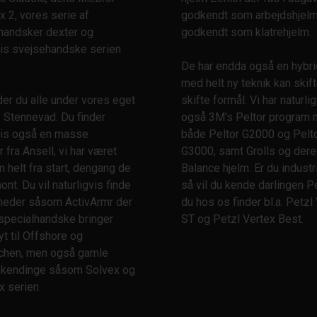
x 2, vores serie af
godkendt som arbejdshjel
rhandsker dexter og
godkendt som klatrehjelm.
vis svejsehandske serien
De har endda også en hybri
med helt ny teknik kan skif
er du alle under vores eget
skifte formål. Vi har naturli
 Stennevad. Du finder
også 3M's Peltor program
gvis også en masse
både Peltor G2000 og Pelt
 fra Ansell, vi har været
G3000, samt Grolls og der
helt fra start, dengang de
Balance hjelm. Er du industri
nt. Du vil naturligvis finde
så vil du kende darlingen P
heder såsom ActivArmr der
du hos os finder bl.a. Petzl
specialhandske bringer
ST og Petzl Vertex Best.
t til Offshore og
nchen, men også gamle
e kendinge såsom Solvex og
x serien.