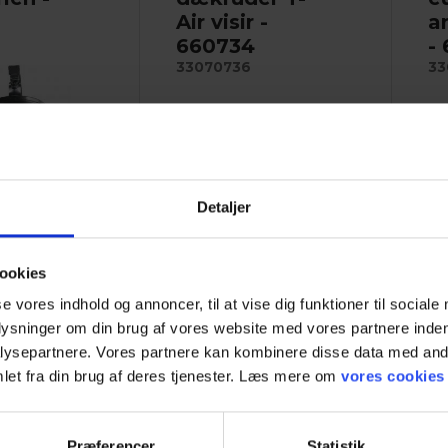
Air visir -
a
660734
-
33070736
33
Detaljer
 til RSG 500-
Få visiret på din
Ans
masker
friskluftskærm til at holde...
eu
ookies
se vores indhold og annoncer, til at vise dig funktioner til sociale
plysninger om din brug af vores website med vores partnere inden
Se mere
Se
ysepartnere. Vores partnere kan kombinere disse data med andr
let fra din brug af deres tjenester. Læs mere om
vores cookies
Præferencer
Statistik
arrow_back