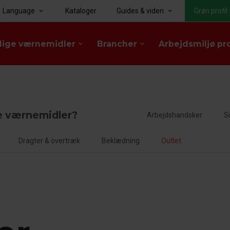
Language
Kataloger
Guides & viden
Grøn profil
keyboard_arrow_down
keyboard_arrow_down
lige værnemidler
Brancher
Arbejdsmiljø pr
keyboard_arrow_down
keyboard_arrow_down
e værnemidler?
Arbejdshandsker
S
Dragter & overtræk
Beklædning
Outlet