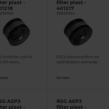
lter plast -
filter plast -
01218
401217
070750
33070744
 kombifilter i plast til
RSG kombinationsfiltret, der
 400-serien,...
også håndterer ammoniak...
 mere
Se mere
SG A2P3
RSG AXP3
lter plast -
filter plast -