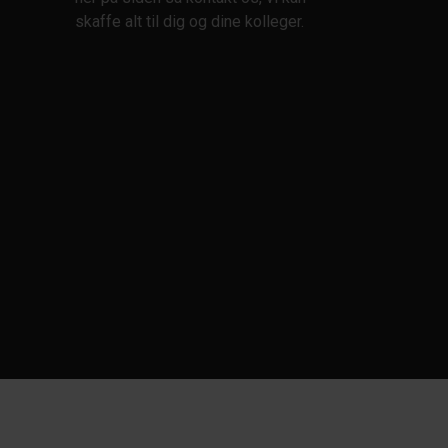
skaffe alt til dig og dine kolleger.
ENISO10819
ENISO11611
ENISO12947
ENISO13688
ENISO13934
ENISO13937
ENISO13982
ENISO16321
ENISO20345
ENISO20471
ENISO21420
ENISO61340
IP44
IP65
IP66
ISO3864
ISO7010