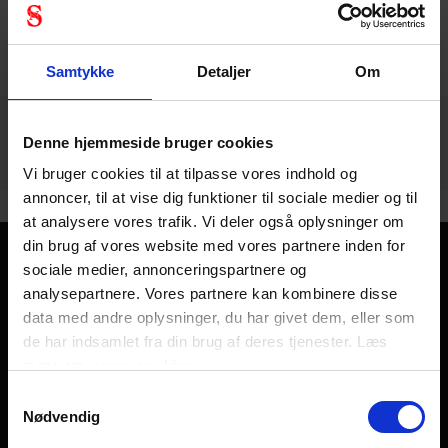
1 - 12
af
33
NÆSTE
VIS ALLE
arrow_forward
Samtykke
Detaljer
Om
Denne hjemmeside bruger cookies
Vi bruger cookies til at tilpasse vores indhold og
annoncer, til at vise dig funktioner til sociale medier og til
at analysere vores trafik. Vi deler også oplysninger om
din brug af vores website med vores partnere inden for
sociale medier, annonceringspartnere og
Beskyt dit hoved med hovedværn
analysepartnere. Vores partnere kan kombinere disse
Du er godt i gang med at tage dit første skridt ind i en
data med andre oplysninger, du har givet dem, eller som
verden, der stiller krav om brug af personlige værnemidler
de har indsamlet fra din brug af deres tjenester. Læs
med en
godkendt sikkerhedshjelm
. Når du sender børnene
mere om
vores cookies
afsted i skole på cyklen og giver dem deres cykelhjelm på,
Samtykkevalg
er det med hjertet på rette sted og med det rigtige
Nødvendig
mindset. Hovedet er det nok allervigtigste sted på