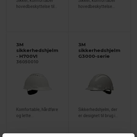
Sikker, komfortabel
Sikker, komfortabel
hovedbeskyttelse til...
hovedbeskyttelse...
3M
3M
sikkerhedshjelm
sikkerhedshjelm
- H700VI
G3000-serie
36050010
Komfortable, hårdføre
Sikkerhedshjelm, der
og lette...
er designet til brug i...