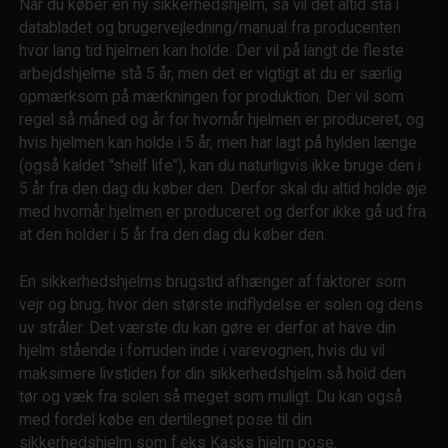
Når du køber en ny sikkerhedshjelm, så vil det altid stå i
databladet og brugervejledning/manual fra producenten
hvor lang tid hjelmen kan holde. Der vil på langt de fleste
arbejdshjelme stå 5 år, men det er vigtigt at du er særlig
opmærksom på mærkningen for produktion. Der vil som
regel så måned og år for hvornår hjelmen er produceret, og
hvis hjelmen kan holde i 5 år, men har lagt på hylden længe
(også kaldet "shelf life”), kan du naturligvis ikke bruge den i
5 år fra den dag du køber den. Derfor skal du altid holde øje
med hvornår hjelmen er produceret og derfor ikke gå ud fra
at den holder i 5 år fra den dag du køber den.
En sikkerhedshjelms brugstid afhænger af faktorer som
vejr og brug, hvor den største indflydelse er solen og dens
uv stråler. Det værste du kan gøre er derfor at have din
hjelm stående i forruden inde i varevognen, hvis du vil
maksimere livstiden for din sikkerhedshjelm så hold den
tør og væk fra solen så meget som muligt. Du kan også
med fordel købe en dertilegnet pose til din
sikkerhedshjelm som f.eks Kasks hjelm pose.