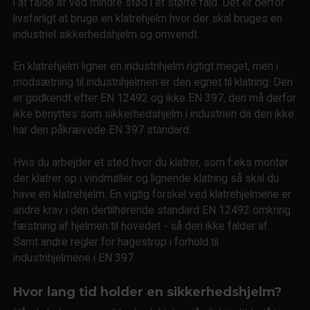
i at falde af ved mindre stød i et større fald. Det er derfor
livsfarligt at bruge en klatrehjelm hvor der skal bruges en
industriel sikkerhedshjelm og omvendt.
En klatrehjelm ligner en industrihjelm rigtigt meget, men i
modsætning til industrihjelmen er den egnet til klatring. Den
er godkendt efter EN 12492 og ikke EN 397, den må derfor
ikke benyttes som sikkerhedshjelm i industrien da den ikke
har den påkrævede EN 397 standard.
Hvis du arbejder et sted hvor du klatrer, som f.eks montør
der klatrer op i vindmøller og lignende klatring så skal du
have en klatrehjelm. En vigtig forskel ved klatrehjelmene er
andre krav i den dertilhørende standard EN 12492 omkring
fæstning af hjelmen til hovedet - så den ikke falder af.
Samt andre regler for hagestrop i forhold til
industrihjelmene i EN 397.
Hvor lang tid holder en sikkerhedshjelm?