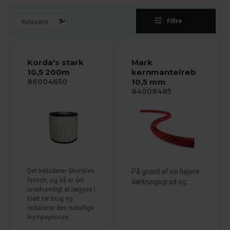
tune
Filtre
Korda's stark
Mark
10,5 200m
kernmantelreb
10,5 mm
86004650
84009485
Det inkluderer Shrinkles
På grund af sin højere
finnish, og så er det
dækningsgrad og...
unødvendigt at lægges i
blød før brug og
reducerer den naturlige
krympeproces.