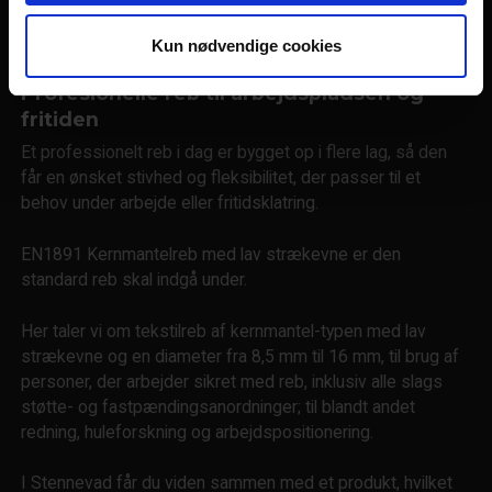
hvad vi taler om, når det kommer til faldsikring og rope
access.
Kun nødvendige cookies
Profesionelle reb til arbejdspladsen og
fritiden
Et professionelt reb i dag er bygget op i flere lag, så den
får en ønsket stivhed og fleksibilitet, der passer til et
behov under arbejde eller fritidsklatring.
EN1891 Kernmantelreb med lav strækevne er den
standard reb skal indgå under.
Her taler vi om tekstilreb af kernmantel-typen med lav
strækevne og en diameter fra 8,5 mm til 16 mm, til brug af
personer, der arbejder sikret med reb, inklusiv alle slags
støtte- og fastpændingsanordninger; til blandt andet
redning, huleforskning og arbejdspositionering.
I Stennevad får du viden sammen med et produkt, hvilket