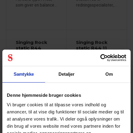
som giver en balance...
redningsspecialister,...
Singing Rock
Singing Rock
static R44
static R44 11
10.5
86002622
86002632
Samtykke
Detaljer
Om
Denne hjemmeside bruger cookies
Vi bruger cookies til at tilpasse vores indhold og
Lavstrækreb type A
Statisk reb af
designet til...
fremragende kvalitet...
annoncer, til at vise dig funktioner til sociale medier og til
at analysere vores trafik. Vi deler også oplysninger om
din brug af vores website med vores partnere inden for