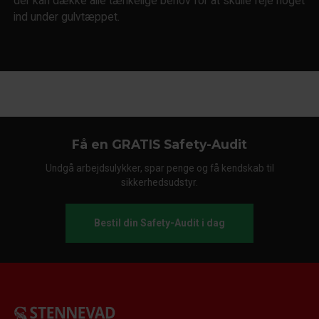
der kan dække alle tænkelige behov for at skulle feje noget
ind under gulvtæppet.
Få en GRATIS Safety-Audit
Undgå arbejdsulykker, spar penge og få kendskab til
sikkerhedsudstyr.
Bestil din Safety-Audit i dag