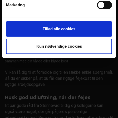
farvehandel, har vi stadig en aktie i at kunne hjælpe dig og
Marketing
kollegerne med at udføre en effektiv, rengøring af jeres
arealer inden for såvel som udenfor. Hvad enten I behøver
en stiv kost, bred kost, en blød fejekost, en kalkkost eller
en ganske almindelig værkstedskost, så imødekommer vi
Tillad alle cookies
jeres ønsker om at få en god og holdbar kvalitet til den
rigtige pris hver eneste gang I skal handle fejekost
indendørs.
Kun nødvendige cookies
Selvfølgelig er det altid værd at overveje, hvad det er, du skal feje
sammen med din hårde eller bløde kost
Vi kan få dig til at forholde dig til en række enkle spørgsmål,
så du er sikker på, at du får den rigtige fejekost til den
rigtige arbejdsopgave.
Husk god udluftning, når der fejes
Et par gode råd fra Stennevad til dig og kollegerne kan
også være noget, der går på jeres personlige
arbejdssikkerhed. Sørg nu for god udluftning eller adgang til