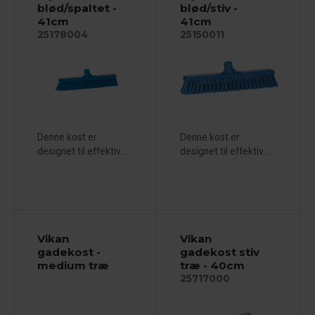
blød/spaltet -
blød/stiv -
41cm
41cm
25178004
25150011
Denne kost er
Denne kost er
designet til effektiv...
designet til effektiv...
Vikan
Vikan
gadekost -
gadekost stiv
medium træ
træ - 40cm
25717000