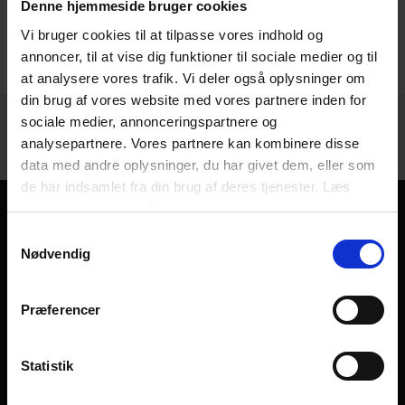
Denne hjemmeside bruger cookies
Vi bruger cookies til at tilpasse vores indhold og
annoncer, til at vise dig funktioner til sociale medier og til
1 - 9
af
9
at analysere vores trafik. Vi deler også oplysninger om
din brug af vores website med vores partnere inden for
sociale medier, annonceringspartnere og
analysepartnere. Vores partnere kan kombinere disse
data med andre oplysninger, du har givet dem, eller som
de har indsamlet fra din brug af deres tjenester. Læs
mere om
vores cookies
Stort udvalg af forskellige typer
Samtykkevalg
fejekoste
Nødvendig
En god fejekost gør en forskel når der skal fejes. Her
finder du mange forskellige. Både den klassiske gadekost
Præferencer
med forskellige antal rækker, og special Vikan kost til
særlige formål. At holde et værksted eller en produktion
Statistik
ren, kræver næsten altid et udvalg af forskellig indendørs
kost eller fejekost udendørs. Med rødder inden for