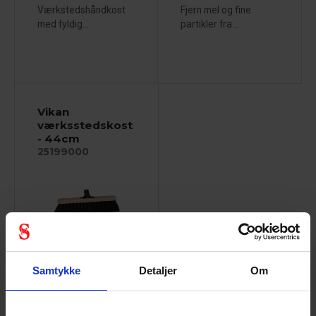
Værkstedshåndkost
Fjern mel og fine
med fyldig...
partikler fra...
Vikan
værksstedskost
- 44cm
25199000
Velegnet til fejning af
Samtykke
Detaljer
Om
vådt og olieholdigt...