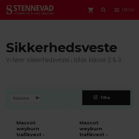
shopping_cart
search
menu
MENU
Sikkerhedsveste
Vi fører sikkerhedsveste i både klasse 2 & 3
tune
Filtre
Mascot
Mascot
weyburn
weyburn
trafikvest -
trafikvest -