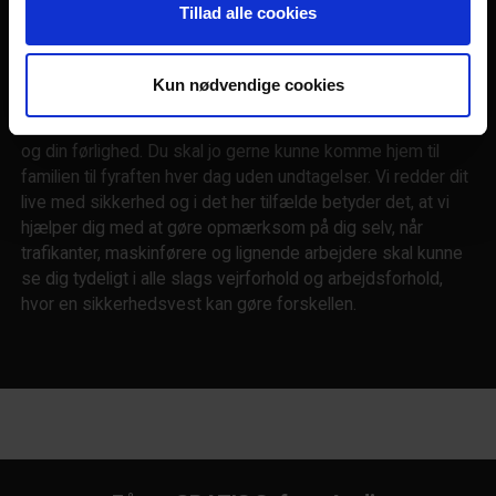
Tillad alle cookies
reflekserne skal være i topklasse for at være af den
bedste kvalitet ude i virkeligheden, så din synlighed i
trafikken er optimal.
Kun nødvendige cookies
Vores tilgang til din synlighed er enkel. Det handler om dit liv
og din førlighed. Du skal jo gerne kunne komme hjem til
familien til fyraften hver dag uden undtagelser. Vi redder dit
live med sikkerhed og i det her tilfælde betyder det, at vi
hjælper dig med at gøre opmærksom på dig selv, når
trafikanter, maskinførere og lignende arbejdere skal kunne
se dig tydeligt i alle slags vejrforhold og arbejdsforhold,
hvor en sikkerhedsvest kan gøre forskellen.