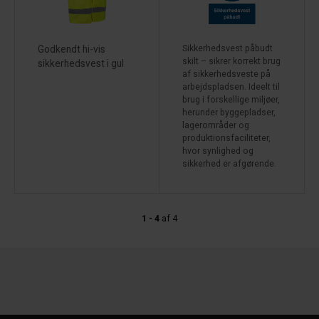
Godkendt hi-vis
Sikkerhedsvest påbudt
skilt – sikrer korrekt brug
sikkerhedsvest i gul
af sikkerhedsveste på
arbejdspladsen. Ideelt til
brug i forskellige miljøer,
herunder byggepladser,
lagerområder og
produktionsfaciliteter,
hvor synlighed og
sikkerhed er afgørende.
1 - 4
af
4