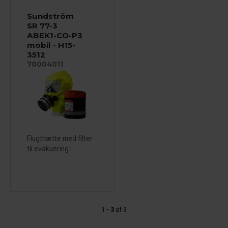
Sundström
SR 77-3
ABEK1-CO-P3
mobil - H15-
3512
70004011
Flugthætte med filter
til evakuering i...
1 - 3
af
3