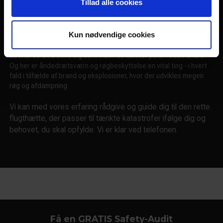
nødsituationer og evakueringssituationer alvorligt og
Tillad alle cookies
personligt.
Kun nødvendige cookies
Undgå umiddelbar røgforgiftning ved brand - tænk flugtmaske og
evakueringsudstyr. Når det handler om førstehjælp og katastrofer,
så skal du altid sikre dig selv, inden du tænker på at redde andre.
Og her er åndedrætsværn og røgbeskyttelse en vital ting - i hvert
fald i tilfælde af brand og eksplosioner, hvor der udvikles megen
røg og afdampning.
Vi kan med vores erfaring rådgive og guide dig til den rette
flugthætte, der passer til tænkte katastrofer ifølge dig og
behovet, du skal opfylde. Vi er klar ved telefonen.
Få en GRATIS Safety-Audit