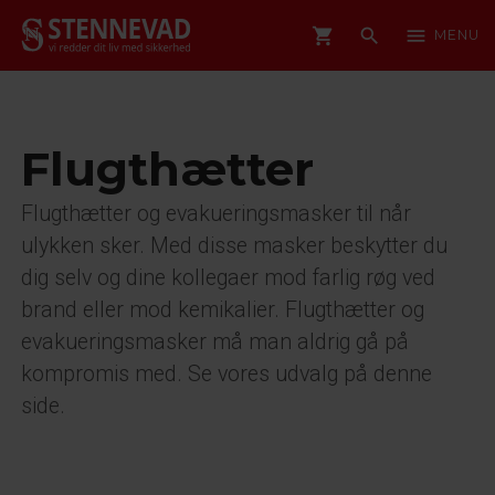
shopping_cart
search
menu
MENU
Flugthætter
Flugthætter og evakueringsmasker til når
ulykken sker. Med disse masker beskytter du
dig selv og dine kollegaer mod farlig røg ved
brand eller mod kemikalier. Flugthætter og
evakueringsmasker må man aldrig gå på
kompromis med. Se vores udvalg på denne
side.