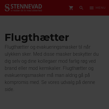
shopping_cart
search
menu
MENU
Flugthætter
Flugthætter og evakueringsmasker til når
ulykken sker. Med disse masker beskytter du
dig selv og dine kollegaer mod farlig røg ved
brand eller mod kemikalier. Flugthætter og
evakueringsmasker må man aldrig gå på
kompromis med. Se vores udvalg på denne
side.