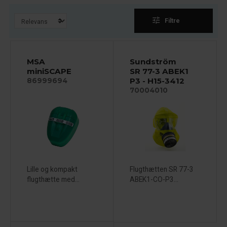
tune
Filtre
MSA
Sundström
miniSCAPE
SR 77-3 ABEK1
P3 - H15-3412
86999694
70004010
Lille og kompakt
Flugthætten SR 77-3
flugthætte med...
ABEK1-CO-P3...