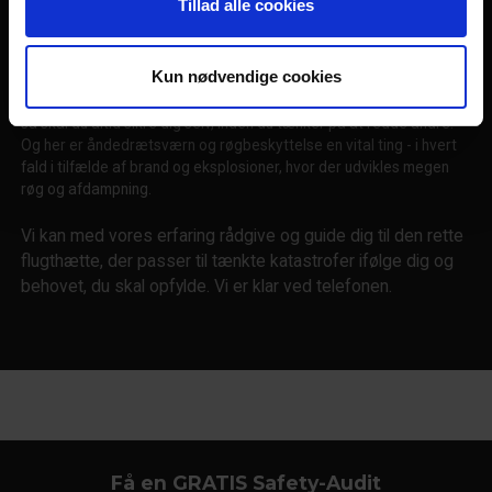
nødsituationer og evakueringssituationer alvorligt og
Tillad alle cookies
personligt.
Kun nødvendige cookies
Undgå umiddelbar røgforgiftning ved brand - tænk flugtmaske og
evakueringsudstyr. Når det handler om førstehjælp og katastrofer,
så skal du altid sikre dig selv, inden du tænker på at redde andre.
Og her er åndedrætsværn og røgbeskyttelse en vital ting - i hvert
fald i tilfælde af brand og eksplosioner, hvor der udvikles megen
røg og afdampning.
Vi kan med vores erfaring rådgive og guide dig til den rette
flugthætte, der passer til tænkte katastrofer ifølge dig og
behovet, du skal opfylde. Vi er klar ved telefonen.
Få en GRATIS Safety-Audit