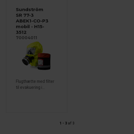
Sundström
SR 77-3
ABEK1-CO-P3
mobil - H15-
3512
70004011
Flugthætte med filter
til evakuering i...
1 - 3
af
3