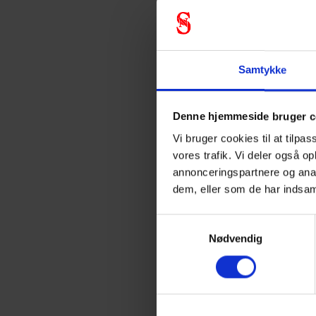
Personlige værne
Effektiv svejsesikke
Samtykke
Øjen- og ansigt
379) med autom
Denne hjemmeside bruger c
stråling og sprøjt
Vi bruger cookies til at tilpas
Åndedrætsbeskyt
vores trafik. Vi deler også o
EN 14594) besky
annonceringspartnere og anal
Beskyttelsesbe
dem, eller som de har indsam
11611, EN ISO 1
metal.
Samtykkevalg
Nødvendig
Håndbeskyttelse
mod mekaniske o
smidighed.
Fod- og kropsbe