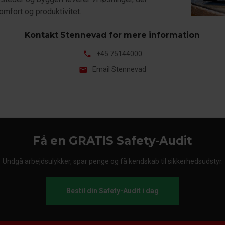
omfort og produktivitet.
Kontakt Stennevad for mere information
phone
+45 75144000
mail
Email Stennevad
Få en GRATIS Safety-Audit
Undgå arbejdsulykker, spar penge og få kendskab til sikkerhedsudstyr.
Bestil din Safety-Audit i dag