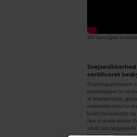
3M Speedglas svejse
Svejsesikkerhed 
certificeret besk
Svejsningsprocesser 
medarbejdere for en kom
af smeltet metal, gnist
mekaniske risici fra sk
beskyttelsesudstyr og 
føre til akutte skader (f
såvel som langsigtede
hudskader, synsnedsæt