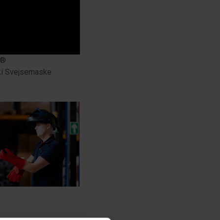
r®
i Svejsemaske