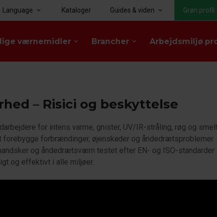
Language
Kataloger
Guides & viden
Grøn profil
keyboard_arrow_down
keyboard_arrow_down
lige værnemidler
Brancher
Arbejdsmiljø pr
keyboard_arrow_down
keyboard_arrow_down
rhed – Risici og beskyttelse
rbejdere for intens varme, gnister, UV/IR-stråling, røg og smelte
at forebygge forbrændinger, øjenskader og åndedrætsproblemer.
 handsker og åndedrætsværn testet efter EN- og ISO-standarder 
igt og effektivt i alle miljøer.