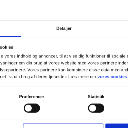
midler (PPE) til svejsning
rhed kræver en opdelt strategi for PPE:
Detaljer
sbeskyttelse: Hjelme og skærme (EN 175, EN
atisk nedblænding beskytter mod blænding,
ookies
.
se vores indhold og annoncer, til at vise dig funktioner til sociale
telse: PAPR eller trykluftsystemer (EN 12941,
plysninger om din brug af vores website med vores partnere inden
tter mod svejserøg og partikler.
ysepartnere. Vores partnere kan kombinere disse data med andr
klædning: Flammehæmmende tøj (EN ISO
let fra din brug af deres tjenester. Læs mere om
vores cookies
1612) beskytter mod varme, gnister og smeltet
Præferencer
Statistik
: Svejsehandsker (EN 388, EN 407) beskytter
g termiske risici samtidig med, at de bevarer
skyttelse: Sikkerhedsfodtøj (EN ISO 20345)