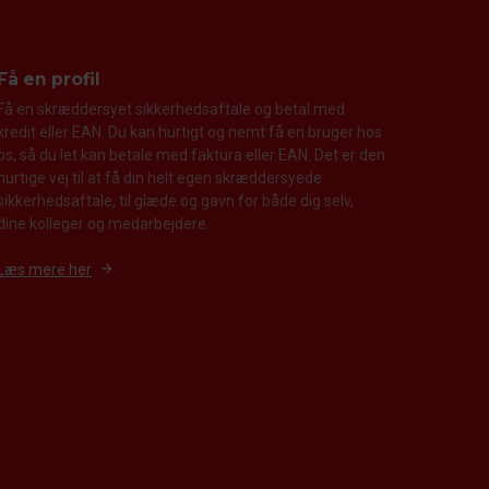
Få en profil
Få en skræddersyet sikkerhedsaftale og betal med
kredit eller EAN. Du kan hurtigt og nemt få en bruger hos
os, så du let kan betale med faktura eller EAN. Det er den
hurtige vej til at få din helt egen skræddersyede
sikkerhedsaftale, til glæde og gavn for både dig selv,
dine kolleger og medarbejdere.
Læs mere her