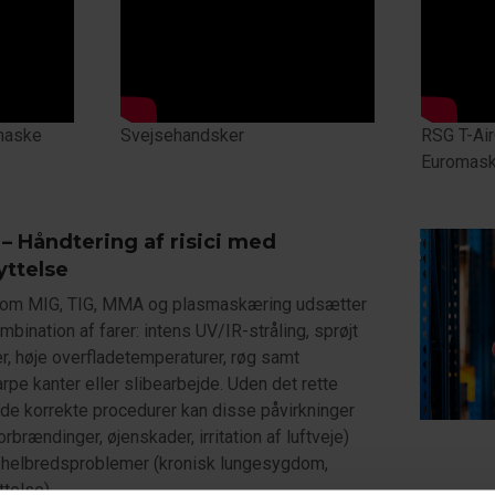
maske
Svejsehandsker
RSG T-Ai
Euromask
– Håndtering af risici med
yttelse
som MIG, TIG, MMA og plasmaskæring udsætter
bination af farer: intens UV/IR-stråling, sprøjt
er, høje overfladetemperaturer, røg samt
arpe kanter eller slibearbejde. Uden det rette
de korrekte procedurer kan disse påvirkninger
orbrændinger, øjenskader, irritation af luftveje)
 helbredsproblemer (kronisk lungesygdom,
telse).