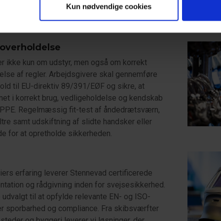
forklæder og hætter udvider beskyttelsen mod
Kun nødvendige cookies
de metal.
 overholdelse
r ikke kun om udstyr, men også om korrekt
else af regler. Arbejdsgivere skal gennemføre
hold til EU-direktiv 89/391/EØF og sikre, at
et i korrekt brug, vedligeholdelse og kendskab
 PPE. Regelmæssig fit-test af åndedrætsværn,
ltre samt udskiftning af slidte handsker eller
e for at opretholde sikkerheden.
ers erfaring leverer Stennevad certificerede
tation og rådgivning inden for svejsesikkerhed.
 udvalgt til at opfylde relevante EN- og ISO-
rer sporbarhed og compliance. Fra skibsværfter
ksteder og byggeri leverer vi løsninger, der