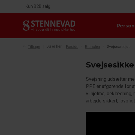
Kun B2B salg
Person
Tilbage
Du er her:
Forside
Brancher
Svejsearbejde
Svejsesikke
Svejsning udsætter meda
PPE er afgørende for 
vi hjelme, beklædning,
arbejde sikkert, lovpligt