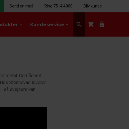
Send en mail
Ring 7514 4000
Bliv kunde
search
shopping_cart
lock
odukter
Kundeservice
keyboard_arrow_down
keyboard_arrow_down
t metal. Certificeret
 Hos Stennevad leverer
– så svejsere kan