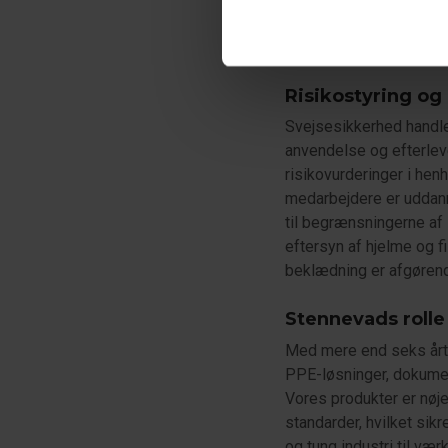
samt gamacher, 
varme og falden
Risikostyring og
Svejsesikkerhed handle
anvendelse og efterlev
risikovurderinger i hen
medarbejdere er uddann
til begrænsningerne af
eftersyn af hjelme og fi
beklædning er afgørend
Stennevads rolle
Med mere end seks årti
PPE-løsninger, dokumen
Vores produkter er nøje
standarder, hvilket sik
og tung industri til vær