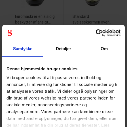
Euromaski er en alsidig
Standard
beskytter af ansigt...
svejseskærmen over...
Samtykke
Detaljer
Om
Honeywell
Jutec alu
amigo
handske - str.
svejsebrille
10
Denne hjemmeside bruger cookies
22335000
32575070
Vi bruger cookies til at tilpasse vores indhold og
annoncer, til at vise dig funktioner til sociale medier og til
at analysere vores trafik. Vi deler også oplysninger om
din brug af vores website med vores partnere inden for
sociale medier, annonceringspartnere og
analysepartnere. Vores partnere kan kombinere disse
Beskytter mod stråling
Til brug i jern-, stål-,
data med andre oplysninger, du har givet dem, eller som
fra gassvejsning,...
aluminium-,...
de har indsamlet fra din brug af deres tjenester. Læs