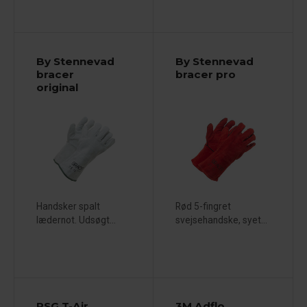
By Stennevad
By Stennevad
bracer
bracer pro
original
Handsker spalt
Rød 5-fingret
lædernot. Udsøgt...
svejsehandske, syet...
RSG T-Air
3M Adflo