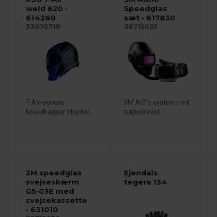
weld 820 -
Speedglas
614260
sæt - 617830
33070718
38715025
T-Air-seriens
3M Adflo system med
hovedkapper tilbyder...
turbodrevet...
3M speedglas
Ejendals
svejseskærm
tegera 134
G5-03E med
svejsekassette
- 631010