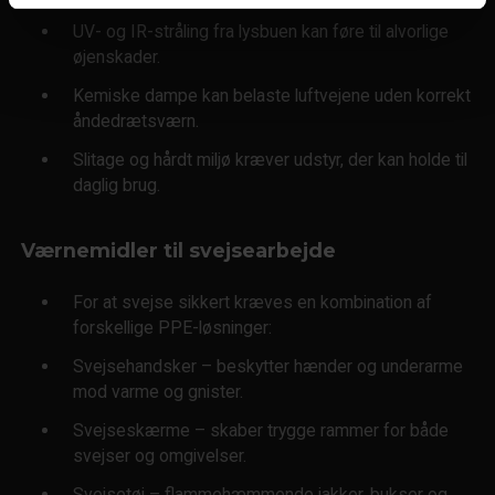
UV- og IR-stråling fra lysbuen kan føre til alvorlige
øjenskader.
Kemiske dampe kan belaste luftvejene uden korrekt
åndedrætsværn.
Slitage og hårdt miljø kræver udstyr, der kan holde til
daglig brug.
Værnemidler til svejsearbejde
For at svejse sikkert kræves en kombination af
forskellige PPE-løsninger:
Svejsehandsker – beskytter hænder og underarme
mod varme og gnister.
Svejseskærme – skaber trygge rammer for både
svejser og omgivelser.
Svejsetøj – flammehæmmende jakker, bukser og