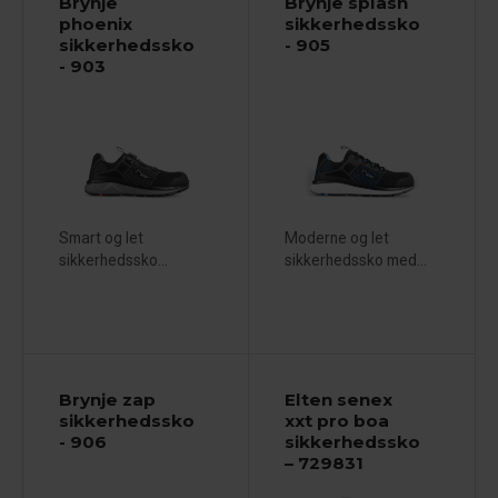
Brynje
Brynje splash
phoenix
sikkerhedssko
sikkerhedssko
- 905
- 903
Smart og let
Moderne og let
sikkerhedssko...
sikkerhedssko med...
Brynje zap
Elten senex
sikkerhedssko
xxt pro boa
- 906
sikkerhedssko
– 729831