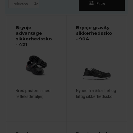
tune
Filtre
Brynje
Brynje gravity
advantage
sikkerhedssko
sikkerhedssko
- 904
- 421
Bred pasform, med
Nyhed fra Sika. Let og
refleksdetaljer,...
luftig sikkerhedssko...