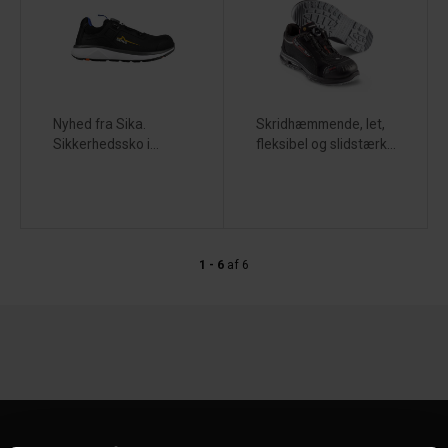
Nyhed fra Sika.
Skridhæmmende, let,
Sikkerhedssko i...
fleksibel og slidstærk...
1 - 6
af
6