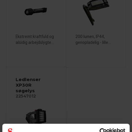
Ekstremt kraftfuld og
200 lumen, IP44,
alsidig arbejdslygte...
genopladelig - lille...
Ledlenser
XP30R
søgelys
22547012