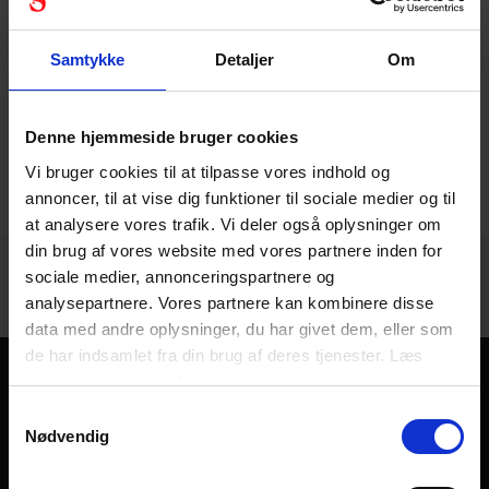
Bærbar high-end
spotlight, der leverer...
Samtykke
Detaljer
Om
Denne hjemmeside bruger cookies
Vi bruger cookies til at tilpasse vores indhold og
1 - 7
af
7
annoncer, til at vise dig funktioner til sociale medier og til
at analysere vores trafik. Vi deler også oplysninger om
din brug af vores website med vores partnere inden for
sociale medier, annonceringspartnere og
analysepartnere. Vores partnere kan kombinere disse
data med andre oplysninger, du har givet dem, eller som
de har indsamlet fra din brug af deres tjenester. Læs
mere om
vores cookies
Verdens bedste lygter
Samtykkevalg
Nødvendig
Stennevad sælger flere slags lommelygter, heriblandt
politiets lygte P7, der er meget populær. Når du skal begive