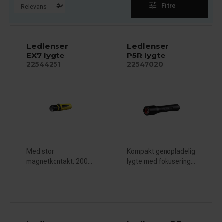
tune
Filtre
Ledlenser
Ledlenser
EX7 lygte
P5R lygte
22544251
22547020
Med stor
Kompakt genopladelig
magnetkontakt, 200...
lygte med fokusering...