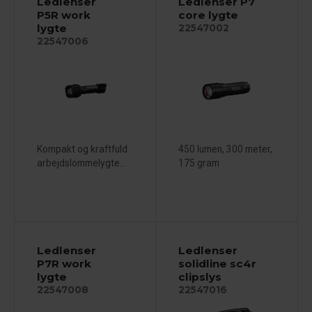
Ledlenser
Ledlenser P7
P5R work
core lygte
lygte
22547002
22547006
Kompakt og kraftfuld
450 lumen, 300 meter,
arbejdslommelygte...
175 gram
Ledlenser
Ledlenser
P7R work
solidline sc4r
lygte
clipslys
22547008
22547016