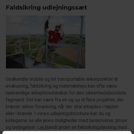
Faldsikring udlejningssæt
Godkendte mobile og let transportable ankerpunkter til
evakuering, faldsikring og materialehejs kan ofte være
nødvendige arbejdsredskaber for den sikkerhedsbevidste
fagmand. Det kan være fra en og op til flere projekter, der
kræver sikker forankring, når der skal arbejdes i højden
eller i brønde. I vores udlejningsbrochure kan du og
kollegerne se alle jeres muligheder med beskrivelse, priser
og betingelser. Lej blandt andet en faldsikringsløsning med