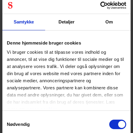
treben hos Stennevad. Du skal bare hente formularen
her
,
udfylde og sende på mail til
kundeservice@stennevad.dk
.
Så kontakter vi dig.
Samtykke
Detaljer
Om
Faldsikring Udejningsformular
Denne hjemmeside bruger cookies
Vi bruger cookies til at tilpasse vores indhold og
Faldsikring Udlejningsbrochure
annoncer, til at vise dig funktioner til sociale medier og til
at analysere vores trafik. Vi deler også oplysninger om
Lej et komplet sæt sikkerhedsudstyr
din brug af vores website med vores partnere inden for
til vind og off-shore.
sociale medier, annonceringspartnere og
analysepartnere. Vores partnere kan kombinere disse
data med andre oplysninger, du har givet dem, eller som
de har indsamlet fra din brug af deres tjenester. Læs
mere om
vores cookies
Samtykkevalg
Nødvendig