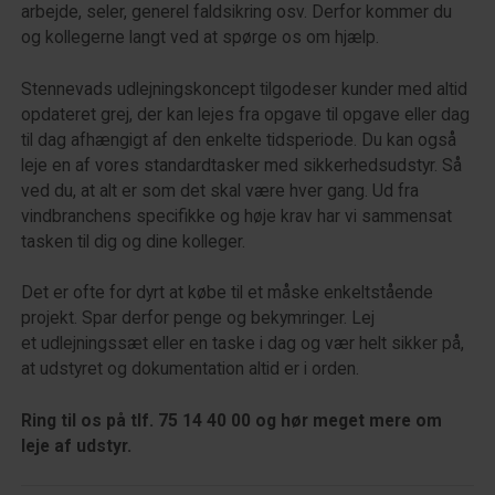
arbejde, seler, generel faldsikring osv. Derfor kommer du
og kollegerne langt ved at spørge os om hjælp.
Stennevads udlejningskoncept tilgodeser kunder med altid
opdateret grej, der kan lejes fra opgave til opgave eller dag
til dag afhængigt af den enkelte tidsperiode. Du kan også
leje en af vores standardtasker med sikkerhedsudstyr. Så
ved du, at alt er som det skal være hver gang. Ud fra
vindbranchens specifikke og høje krav har vi sammensat
tasken til dig og dine kolleger.
Det er ofte for dyrt at købe til et måske enkeltstående
projekt. Spar derfor penge og bekymringer. Lej
et udlejningssæt eller en taske i dag og vær helt sikker på,
at udstyret og dokumentation altid er i orden.
Ring til os på tlf. 75 14 40 00 og hør meget mere om
leje af udstyr.