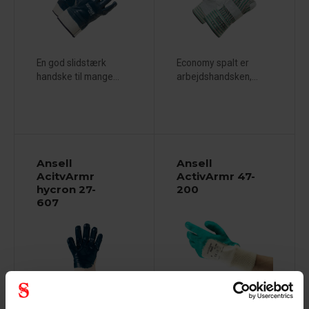
En god slidstærk
Economy spalt er
handske til mange...
arbejdshandsken,...
Ansell
Ansell
AcitvArmr
ActivArmr 47-
hycron 27-
200
607