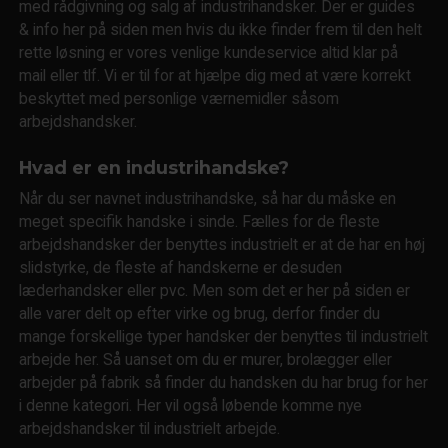
med rådgivning og salg af industrihandsker. Der er guides
& info her på siden men hvis du ikke finder frem til den helt
rette løsning er vores venlige kundeservice altid klar på
mail eller tlf. Vi er til for at hjælpe dig med at være korrekt
beskyttet med personlige værnemidler såsom
arbejdshandsker.
Hvad er en industrihandske?
Når du ser navnet industrihandske, så har du måske en
meget specifik handske i sinde. Fælles for de fleste
arbejdshandsker der benyttes industrielt er at de har en høj
slidstyrke, de fleste af handskerne er desuden
læderhandsker eller pvc. Men som det er her på siden er
alle varer delt op efter virke og brug, derfor finder du
mange forskellige typer handsker der benyttes til industrielt
arbejde her. Så uanset om du er murer, brolægger eller
arbejder på fabrik så finder du handsken du har brug for her
i denne kategori. Her vil også løbende komme nye
arbejdshandsker til industrielt arbejde.