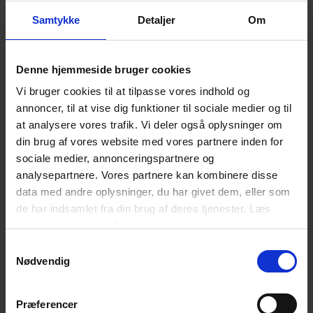
Kraftige
Tidligere kendt under
sikkerhedshandsker...
navnet: Easy...
Samtykke
Detaljer
Om
Denne hjemmeside bruger cookies
Vi bruger cookies til at tilpasse vores indhold og
Ansell
Ansell
annoncer, til at vise dig funktioner til sociale medier og til
activarmr 52-
activarmr
at analysere vores trafik. Vi deler også oplysninger om
547
hycron 27-
600
din brug af vores website med vores partnere inden for
sociale medier, annonceringspartnere og
analysepartnere. Vores partnere kan kombinere disse
data med andre oplysninger, du har givet dem, eller som
de har indsamlet fra din brug af deres tjenester. Læs
mere om
vores cookies
Samtykkevalg
Tidligere kendt under
Robuste
Nødvendig
navnet: Hyd-Tuf...
industrihandsker, der...
Præferencer