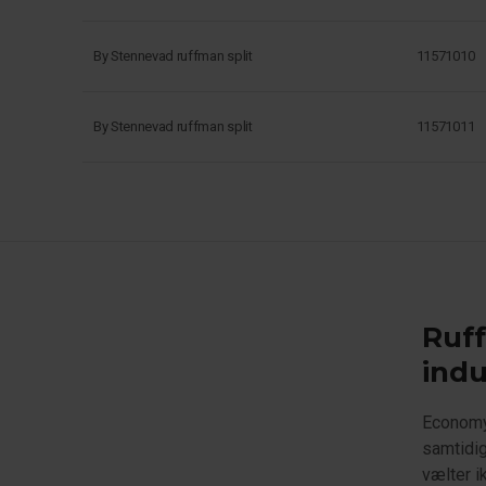
By Stennevad ruffman split
11571010
By Stennevad ruffman split
11571011
Ruff
ind
Economy 
samtidig
vælter i