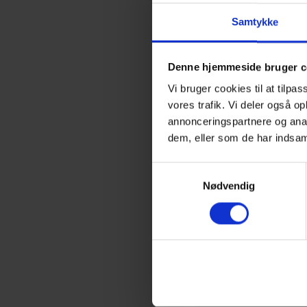
Samtykke
Hand
Denne hjemmeside bruger c
Vi bruger cookies til at tilpas
vores trafik. Vi deler også o
Perso
annonceringspartnere og anal
dem, eller som de har indsam
CE kateg
Samtykkevalg
Nødvendig
Gener
Produkt 
Test res