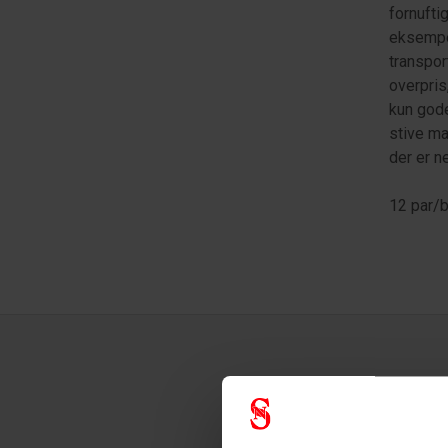
fornufti
eksempe
transpor
overpris
kun gode
stive ma
der er n
12 par/b
Tekni