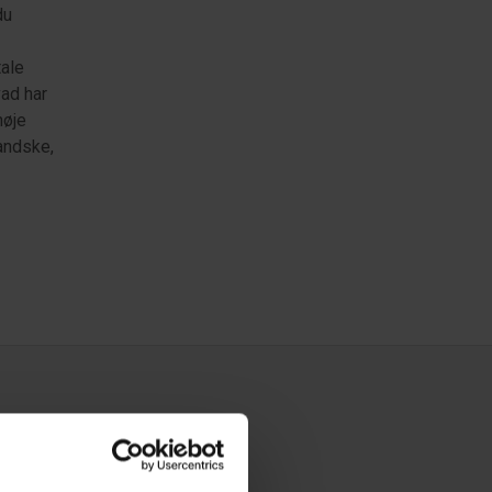
du
tale
vad har
høje
andske,