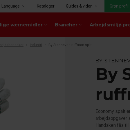
Language
Kataloger
Guides & viden
Grøn profil
keyboard_arrow_down
keyboard_arrow_down
lige værnemidler
Brancher
Arbejdsmiljø pr
keyboard_arrow_down
keyboard_arrow_down
bejdshandsker
Industri
By Stennevad ruffman split
BY STENNE
By 
ruff
Economy spalt er
arbejdsopgaver sa
Handsken fås til