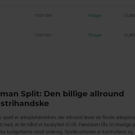
11571 010
På lager
21,00
11571 011
På lager
21,00
man Split: Den billige allround
ustrihandske
spalt er arbejdshandsken, der allround løser de fleste arbejds
t med, at din hånd er beskyttet til UG. Handsken fås til rimelige
kke budgetterne rundt omkring. Spaltkvaliteten er kontrolleret og 