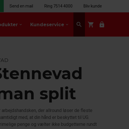
Send en mail
Ring 7514 4000
Bliv kunde
search
shopping_cart
lock
odukter
Kundeservice
keyboard_arrow_down
keyboard_arrow_down
VAD
Stennevad
man split
 arbejdshandsken, der allround løser de fleste
mtidigt med, at din hånd er beskyttet til UG.
 rimelige penge og vælter ikke budgetterne rundt