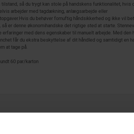
g tilstand, så du trygt kan stole på handskens funktionalitet, hvis 
lvis arbejder med tagdækning, anlægsarbejde eller
topgaver.Hvis du behøver fornuftig håndsikkerhed og ikke vil be
, så er denne økonomihandske det rigtige sted at starte. Stenne
 erfaringer med dens egenskaber til manuelt arbejde. Med den 
nchet får du ekstra beskyttelse af dit håndled og samtidigt en h
em at tage på.
undt 60 par/karton
ske specifikationer