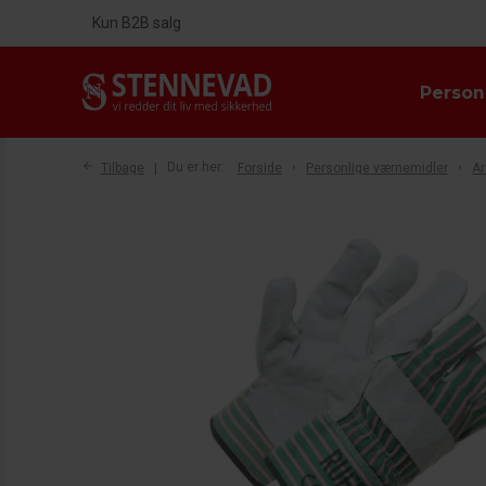
Kun B2B salg
Person
Tilbage
Du er her:
Forside
Personlige værnemidler
Ar