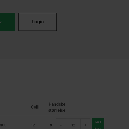
v
Login
Handske
Colli
størrelse
Læg
DKK
12
9
-
+
i
kurv