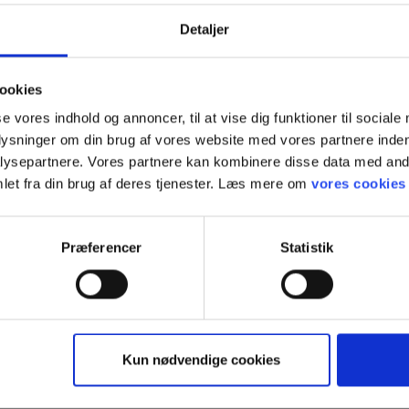
Detaljer
ske
ookies
se vores indhold og annoncer, til at vise dig funktioner til sociale
plysninger om din brug af vores website med vores partnere inden
nlige værnemidler
ysepartnere. Vores partnere kan kombinere disse data med andr
let fra din brug af deres tjenester. Læs mere om
vores cookies
ori
Kategori 2
Præferencer
Statistik
el
type
Industri
Kun nødvendige cookies
ultat
EN388:2016-3142X