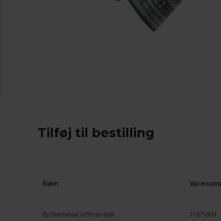
Tilføj til bestilling
Navn
Varenum
By Stennevad ruffman split
11571009