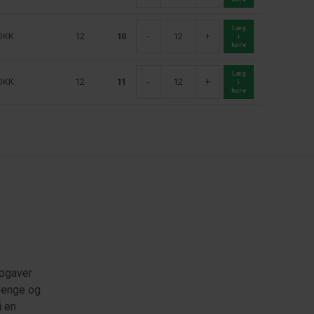
Læg
DKK
12
10
-
+
i
kurv
Læg
DKK
12
11
-
+
i
kurv
opgaver
 penge og
i en