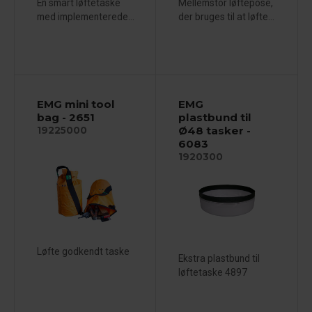
En smart løftetaske
Mellemstor løftepose,
med implementerede...
der bruges til at løfte...
EMG mini tool
EMG
bag - 2651
plastbund til
Ø48 tasker -
19225000
6083
1920300
Løfte godkendt taske
Ekstra plastbund til
løftetaske 4897