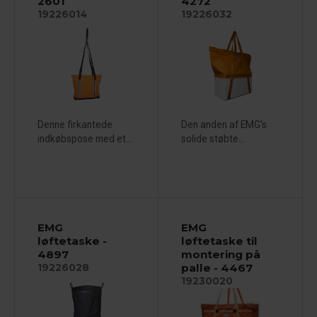
2601
4272
19226014
19226032
Denne firkantede
Den anden af EMG's
indkøbspose med et...
solide støbte...
EMG
EMG
løftetaske -
løftetaske til
4897
montering på
palle - 4467
19226028
19230020