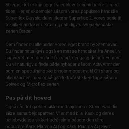
80'erne, det er kun noget vi er blevet endnu bedre til med
tiden. Her er eksempler såsom vores populære handske
Superflex Classic, dens lillebror Superflex 2, vores serie af
teknikerhandsker dexter og naturligvis svejsehandske
serien Bracer.
Dem finder du alle under vores eget brand by Stennevad.
Du finder naturligvis også en masse handsker fra Ansell, vi
har været med dem helt fra start, dengang de hed Edmont.
Du vil naturligvis finde både nyheder såsom ActivArmr der
som en specialhandske bringer meget nyt til Offshore og
oliebranchen, men også gamle trofaste kendinge såsom
Solvex og Microflex serien.
Pas på dit hoved
Også når det gælder sikkerhedshjelme er Stennevad din
sikre samarbejdspartner. Vi er med bl.a. Kask og deres
banebrydende sikkerhedshjelme såsom den ultra
populære Kask Plasma AQ og Kask Plasma AQ Hiviz