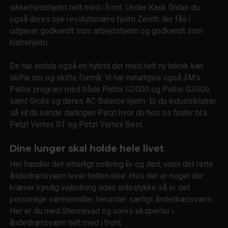
sikkerhedshjelm helt med i front. Under Kask finder du
også deres nye revolutionære hjelm Zenith der fås i
udgaver godkendt som arbejdshjelm og godkendt som
klatrehjelm.
De har endda også en hybrid der med helt ny teknik kan
skifte om og skifte formål. Vi har naturligvis også 3M's
Peltor program med både Peltor G2000 og Peltor G3000,
samt Grolls og deres AC Balance hjelm. Er du industriklatrer
så vil du kende darlingen Petzl hvor du hos os finder bl.a.
Petzl Vertex ST og Petzl Vertex Best.
Dine lunger skal holde hele livet
Her handler det vitterligt omkring liv og død, uden det rette
åndedrætsværn lever helten ikke. Hvis der er noget der
kræver kyndig vejledning uden sidestykke så er det
personlige værnemidler, herunder særligt åndedrætsværn.
Her er du med Stennevad og vores eksperter i
åndedrætsværn helt med i front.