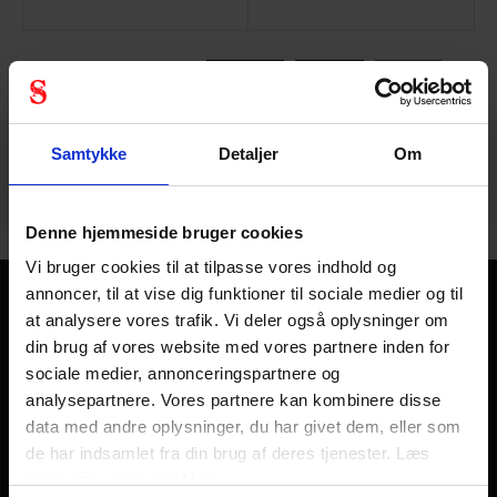
540 - 552
af
1216
FORRIGE
NÆSTE
VIS ALLE
arrow_back
arrow_forward
Samtykke
Detaljer
Om
Denne hjemmeside bruger cookies
Vi bruger cookies til at tilpasse vores indhold og
annoncer, til at vise dig funktioner til sociale medier og til
Kom sikkert hjem - hver dag
at analysere vores trafik. Vi deler også oplysninger om
din brug af vores website med vores partnere inden for
Personlig sikkerhed handler kort sagt om at komme sikkert
sociale medier, annonceringspartnere og
hjem fra arbejde hver dag, året rundt. Der skal kun en
analysepartnere. Vores partnere kan kombinere disse
skæbnesvanger dag til at ændre et helt liv og alle liv
data med andre oplysninger, du har givet dem, eller som
omkring det. Derfor finder du hos os i Stennevad personligt
de har indsamlet fra din brug af deres tjenester. Læs
sikkerhedsudstyr såsom
arbejdshandsker
,
mere om
vores cookies
sikkerhedshjelme
,
sikkerhedssko
og
åndedrætsværn af