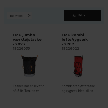
tune
Filtre
EMG jumbo
EMG kombi
værktøjstaske
løfte/rygsæk
- 2073
- 2787
19226035
19226022
Tasken har en levetid
Kombineret løftetaske
på 5 år. Tasken er...
og rygsæk ideel til en...