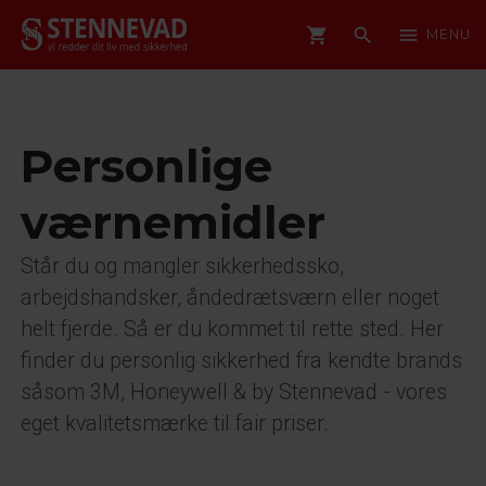
shopping_cart
search
menu
MENU
Personlige
værnemidler
Står du og mangler sikkerhedssko,
arbejdshandsker, åndedrætsværn eller noget
helt fjerde. Så er du kommet til rette sted. Her
finder du personlig sikkerhed fra kendte brands
såsom 3M, Honeywell & by Stennevad - vores
eget kvalitetsmærke til fair priser.