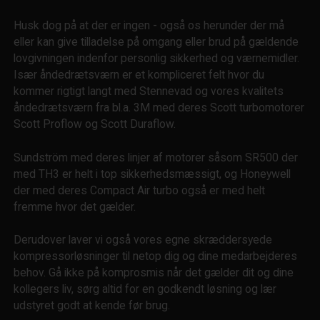
Husk dog på at der er ingen - også os herunder der må
eller kan give tilladelse på omgang eller brud på gældende
lovgivningen indenfor personlig sikkerhed og værnemidler.
Især åndedrætsværn er et kompliceret felt hvor du
kommer rigtigt langt med Stennevad og vores kvalitets
åndedrætsværn fra bl.a. 3M med deres Scott turbomotorer
Scott Proflow og Scott Duraflow.
Sundström med deres linjer af motorer såsom SR500 der
med TH3 er helt i top sikkerhedsmæssigt, og Honeywell
der med deres Compact Air turbo også er med helt
fremme hvor det gælder.
Derudover laver vi også vores egne skræddersyede
kompressorløsninger til netop dig og dine medarbejderes
behov. Gå ikke på komprosmis når det gælder dit og dine
kollegers liv, sørg altid for en godkendt løsning og lær
udstyret godt at kende før brug.