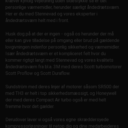
kræver kyndig vejledning uden sidestykke så er det
personlige værnemidler, herunder særligt åndedrætsværn.
Her er du med Stennevad og vores eksperter i
åndedrætsværn helt med i front.
Husk dog på at der er ingen - også os herunder der må
eller kan give tilladelse på omgang eller brud på gældende
lovgivningen indenfor personlig sikkerhed og værnemidler.
Især åndedrætsværn er et kompliceret felt hvor du
kommer rigtigt langt med Stennevad og vores kvalitets
åndedrætsværn fra bl.a. 3M med deres Scott turbomotorer
Scott Proflow og Scott Duraflow.
Sundström med deres linjer af motorer såsom SR500 der
med TH3 er helt i top sikkerhedsmæssigt, og Honeywell
der med deres Compact Air turbo også er med helt
fremme hvor det gælder.
Derudover laver vi også vores egne skræddersyede
kompressorløsninger til netop dig og dine medarbejderes