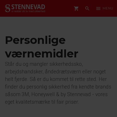
shopping_cart
search
menu
MENU
Personlige
værnemidler
Står du og mangler sikkerhedssko,
arbejdshandsker, åndedrætsværn eller noget
helt fjerde. Så er du kommet til rette sted. Her
finder du personlig sikkerhed fra kendte brands
såsom 3M, Honeywell & by Stennevad - vores
eget kvalitetsmærke til fair priser.