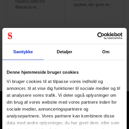
PureFlo 3000 P3-
system, der giver en...
filteret er et...
636 - 648
af
1217
FORRIGE
NÆSTE
VIS ALLE
arrow_back
arrow_forward
Samtykke
Detaljer
Om
Denne hjemmeside bruger cookies
Vi bruger cookies til at tilpasse vores indhold og
annoncer, til at vise dig funktioner til sociale medier og til
at analysere vores trafik. Vi deler også oplysninger om
din brug af vores website med vores partnere inden for
Kom sikkert hjem - hver dag
sociale medier, annonceringspartnere og
analysepartnere. Vores partnere kan kombinere disse
Personlig sikkerhed handler kort sagt om at komme sikkert
data med andre oplysninger, du har givet dem, eller som
hjem fra arbejde hver dag, året rundt. Der skal kun en