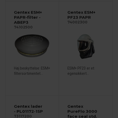
Gentex ESM+
Gentex ESM+
PAPR-filter -
PF23 PAPR
ABEP3
74002300
74102500
Høj beskyttelse: ESM+
ESM+ PF23 er et
filtersortimentet...
egensikkert...
Gentex lader
Gentex
- PL01172-1SP
PureFlo 3000
face seal std.
73117200