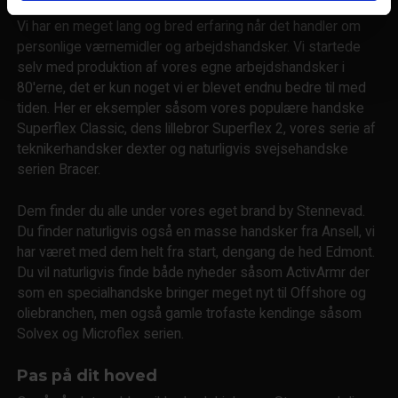
Vi har en meget lang og bred erfaring når det handler om
personlige værnemidler og arbejdshandsker. Vi startede
selv med produktion af vores egne arbejdshandsker i
80'erne, det er kun noget vi er blevet endnu bedre til med
tiden. Her er eksempler såsom vores populære handske
Superflex Classic, dens lillebror Superflex 2, vores serie af
teknikerhandsker dexter og naturligvis svejsehandske
serien Bracer.
Dem finder du alle under vores eget brand by Stennevad.
Du finder naturligvis også en masse handsker fra Ansell, vi
har været med dem helt fra start, dengang de hed Edmont.
Du vil naturligvis finde både nyheder såsom ActivArmr der
som en specialhandske bringer meget nyt til Offshore og
oliebranchen, men også gamle trofaste kendinge såsom
Solvex og Microflex serien.
Pas på dit hoved