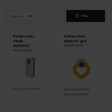
tune
Filtre
Fallprotec
Fallprotec
skab -
øjebolt gul
HAR050
84002900
84004910
660 x 320 x 250 mm.
Husk at montere
øjebolten på en...