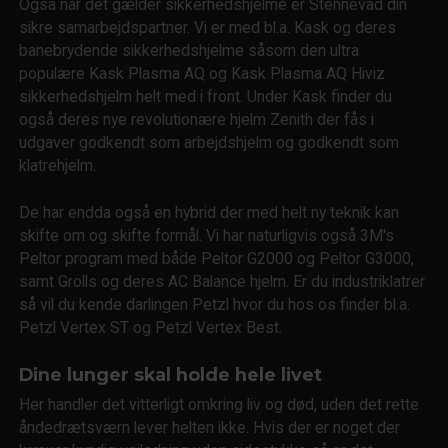
Også når det gælder sikkerhedshjelme er Stennevad din
sikre samarbejdspartner. Vi er med bl.a. Kask og deres
banebrydende sikkerhedshjelme såsom den ultra
populære Kask Plasma AQ og Kask Plasma AQ Hiviz
sikkerhedshjelm helt med i front. Under Kask finder du
også deres nye revolutionære hjelm Zenith der fås i
udgaver godkendt som arbejdshjelm og godkendt som
klatrehjelm.
De har endda også en hybrid der med helt ny teknik kan
skifte om og skifte formål. Vi har naturligvis også 3M's
Peltor program med både Peltor G2000 og Peltor G3000,
samt Grolls og deres AC Balance hjelm. Er du industriklatrer
så vil du kende darlingen Petzl hvor du hos os finder bl.a.
Petzl Vertex ST og Petzl Vertex Best.
Dine lunger skal holde hele livet
Her handler det vitterligt omkring liv og død, uden det rette
åndedrætsværn lever helten ikke. Hvis der er noget der