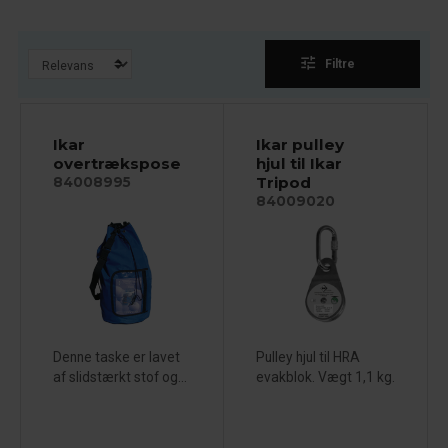
tune
Filtre
Ikar
Ikar pulley
overtrækspose
hjul til Ikar
Tripod
84008995
84009020
Denne taske er lavet
Pulley hjul til HRA
af slidstærkt stof og...
evakblok. Vægt 1,1 kg.