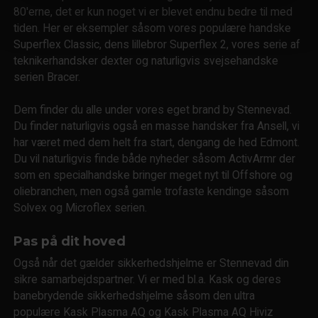
80'erne, det er kun noget vi er blevet endnu bedre til med
tiden. Her er eksempler såsom vores populære handske
Superflex Classic, dens lillebror Superflex 2, vores serie af
teknikerhandsker dexter og naturligvis svejsehandske
serien Bracer.
Dem finder du alle under vores eget brand by Stennevad.
Du finder naturligvis også en masse handsker fra Ansell, vi
har været med dem helt fra start, dengang de hed Edmont.
Du vil naturligvis finde både nyheder såsom ActivArmr der
som en specialhandske bringer meget nyt til Offshore og
oliebranchen, men også gamle trofaste kendinge såsom
Solvex og Microflex serien.
Pas på dit hoved
Også når det gælder sikkerhedshjelme er Stennevad din
sikre samarbejdspartner. Vi er med bl.a. Kask og deres
banebrydende sikkerhedshjelme såsom den ultra
populære Kask Plasma AQ og Kask Plasma AQ Hiviz