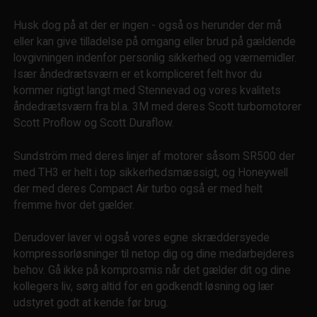
Husk dog på at der er ingen - også os herunder der må
eller kan give tilladelse på omgang eller brud på gældende
lovgivningen indenfor personlig sikkerhed og værnemidler.
Især åndedrætsværn er et kompliceret felt hvor du
kommer rigtigt langt med Stennevad og vores kvalitets
åndedrætsværn fra bl.a. 3M med deres Scott turbomotorer
Scott Proflow og Scott Duraflow.
Sundström med deres linjer af motorer såsom SR500 der
med TH3 er helt i top sikkerhedsmæssigt, og Honeywell
der med deres Compact Air turbo også er med helt
fremme hvor det gælder.
Derudover laver vi også vores egne skræddersyede
kompressorløsninger til netop dig og dine medarbejderes
behov. Gå ikke på komprosmis når det gælder dit og dine
kollegers liv, sørg altid for en godkendt løsning og lær
udstyret godt at kende før brug.