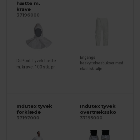
hætte m.
krave
37196000
Engangs
DuPont Tyvek hætte
beskyttelsesbukser med
m. krave. 100 stk. pr....
elastisk talje.
Indutex tyvek
Indutex tyvek
forklæde
overtrækssko
37197000
37195000