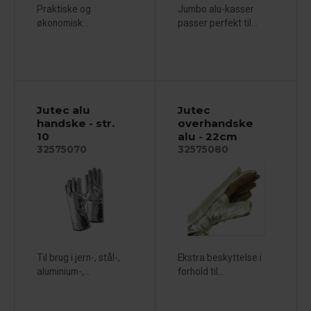
Praktiske og
Jumbo alu-kasser
økonomisk...
passer perfekt til...
Jutec alu
Jutec
handske - str.
overhandske
10
alu - 22cm
32575070
32575080
Til brug i jern-, stål-,
Ekstra beskyttelse i
aluminium-,...
forhold til...