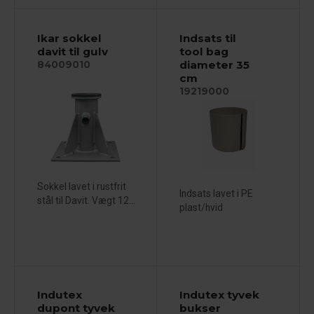
Ikar sokkel
Indsats til
davit til gulv
tool bag
diameter 35
84009010
cm
19219000
Sokkel lavet i rustfrit
Indsats lavet i PE
stål til Davit. Vægt 12...
plast/hvid
Indutex
Indutex tyvek
dupont tyvek
bukser