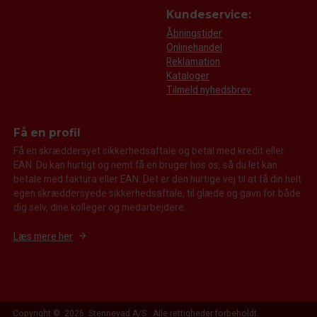
Kundeservice:
Åbningstider
Onlinehandel
Reklamation
Kataloger
Tilmeld nyhedsbrev
Få en profil
Få en skræddersyet sikkerhedsaftale og betal med kredit eller
EAN. Du kan hurtigt og nemt få en bruger hos os, så du let kan
betale med faktura eller EAN. Det er den hurtige vej til at få din helt
egen skræddersyede sikkerhedsaftale, til glæde og gavn for både
dig selv, dine kolleger og medarbejdere.
Læs mere her
Copyright © 2026 Stennevad A/S. Alle rettigheder forbeholdt.