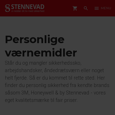
shopping_cart
search
menu
MENU
Personlige
værnemidler
Står du og mangler sikkerhedssko,
arbejdshandsker, åndedrætsværn eller noget
helt fjerde. Så er du kommet til rette sted. Her
finder du personlig sikkerhed fra kendte brands
såsom 3M, Honeywell & by Stennevad - vores
eget kvalitetsmærke til fair priser.