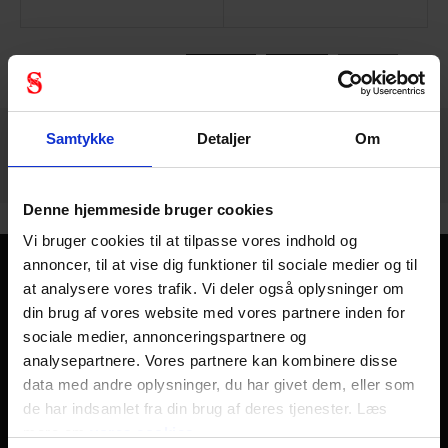
792 - 804
af
1216
FORRIGE
NÆSTE
VIS ALLE
arrow_back
arrow_forward
Samtykke
Detaljer
Om
Denne hjemmeside bruger cookies
Vi bruger cookies til at tilpasse vores indhold og
annoncer, til at vise dig funktioner til sociale medier og til
Kom sikkert hjem - hver dag
at analysere vores trafik. Vi deler også oplysninger om
din brug af vores website med vores partnere inden for
Personlig sikkerhed handler kort sagt om at komme sikkert
sociale medier, annonceringspartnere og
hjem fra arbejde hver dag, året rundt. Der skal kun en
analysepartnere. Vores partnere kan kombinere disse
skæbnesvanger dag til at ændre et helt liv og alle liv
data med andre oplysninger, du har givet dem, eller som
omkring det. Derfor finder du hos os i Stennevad personligt
de har indsamlet fra din brug af deres tjenester. Læs
sikkerhedsudstyr såsom
arbejdshandsker
,
mere om
vores cookies
sikkerhedshjelme
,
sikkerhedssko
og
åndedrætsværn af