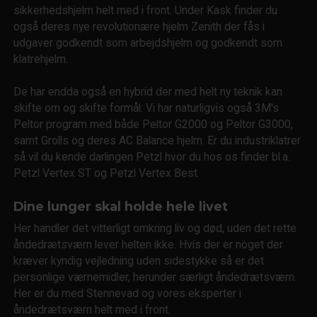
sikkerhedshjelm helt med i front. Under Kask finder du
også deres nye revolutionære hjelm Zenith der fås i
udgaver godkendt som arbejdshjelm og godkendt som
klatrehjelm.
De har endda også en hybrid der med helt ny teknik kan
skifte om og skifte formål. Vi har naturligvis også 3M's
Peltor program med både Peltor G2000 og Peltor G3000,
samt Grolls og deres AC Balance hjelm. Er du industriklatrer
så vil du kende darlingen Petzl hvor du hos os finder bl.a.
Petzl Vertex ST og Petzl Vertex Best.
Dine lunger skal holde hele livet
Her handler det vitterligt omkring liv og død, uden det rette
åndedrætsværn lever helten ikke. Hvis der er noget der
kræver kyndig vejledning uden sidestykke så er det
personlige værnemidler, herunder særligt åndedrætsværn.
Her er du med Stennevad og vores eksperter i
åndedrætsværn helt med i front.