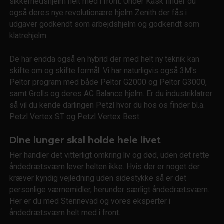
sikkerhedshjelm helt med i front. Under Kask finder du
også deres nye revolutionære hjelm Zenith der fås i
udgaver godkendt som arbejdshjelm og godkendt som
klatrehjelm.
De har endda også en hybrid der med helt ny teknik kan
skifte om og skifte formål. Vi har naturligvis også 3M's
Peltor program med både Peltor G2000 og Peltor G3000,
samt Grolls og deres AC Balance hjelm. Er du industriklatrer
så vil du kende darlingen Petzl hvor du hos os finder bl.a.
Petzl Vertex ST og Petzl Vertex Best.
Dine lunger skal holde hele livet
Her handler det vitterligt omkring liv og død, uden det rette
åndedrætsværn lever helten ikke. Hvis der er noget der
kræver kyndig vejledning uden sidestykke så er det
personlige værnemidler, herunder særligt åndedrætsværn.
Her er du med Stennevad og vores eksperter i
åndedrætsværn helt med i front.