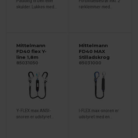
Padding til ben eller
Forbindelsesrør inkl. 2
skulder. Lukkes med...
rørklemmer med...
Mittelmann
Mittelmann
FD40 flex Y-
FD40 MAX
line 1,8m
Stilladskrog
85031050
85031000
Y-FLEX max ANSI-
I-FLEX max-snoren er
snoren er udstyret...
udstyret med en...