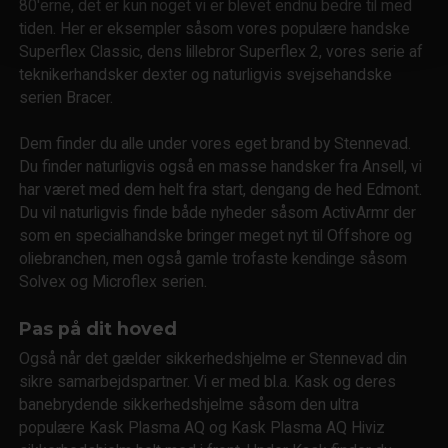
80'erne, det er kun noget vi er blevet endnu bedre til med
tiden. Her er eksempler såsom vores populære handske
Superflex Classic, dens lillebror Superflex 2, vores serie af
teknikerhandsker dexter og naturligvis svejsehandske
serien Bracer.
Dem finder du alle under vores eget brand by Stennevad.
Du finder naturligvis også en masse handsker fra Ansell, vi
har været med dem helt fra start, dengang de hed Edmont.
Du vil naturligvis finde både nyheder såsom ActivArmr der
som en specialhandske bringer meget nyt til Offshore og
oliebranchen, men også gamle trofaste kendinge såsom
Solvex og Microflex serien.
Pas på dit hoved
Også når det gælder sikkerhedshjelme er Stennevad din
sikre samarbejdspartner. Vi er med bl.a. Kask og deres
banebrydende sikkerhedshjelme såsom den ultra
populære Kask Plasma AQ og Kask Plasma AQ Hiviz