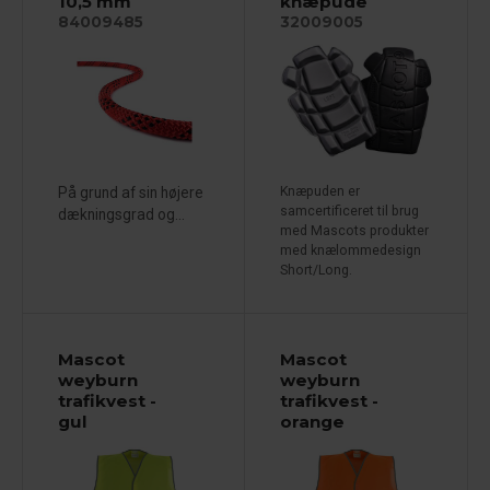
10,5 mm
knæpude
84009485
32009005
På grund af sin højere
Knæpuden er
samcertificeret til brug
dækningsgrad og...
med Mascots produkter
med knælommedesign
Short/Long.
Mascot
Mascot
weyburn
weyburn
trafikvest -
trafikvest -
gul
orange