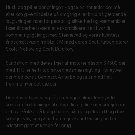
Husk dog på at der er ingen - også os herunder der må
eller kan give tilladelse på omgang eller brud på gældende
lovgivningen indenfor personlig sikkerhed og værnemidler.
Især åndedrætsværn er et kompliceret felt hvor du
kommer rigtigt langt med Stennevad og vores kvalitets
åndedrætsværn fra bl.a. 3M med deres Scott turbomotorer
Scott Proflow og Scott Duraflow.
Sundström med deres linjer af motorer såsom SR500 der
med TH3 er helt i top sikkerhedsmæssigt, og Honeywell
der med deres Compact Air turbo også er med helt
fremme hvor det gælder.
Derudover laver vi også vores egne skræddersyede
kompressorløsninger til netop dig og dine medarbejderes
behov. Gå ikke på komprosmis når det gælder dit og dine
kollegers liv, sørg altid for en godkendt løsning og lær
udstyret godt at kende før brug.