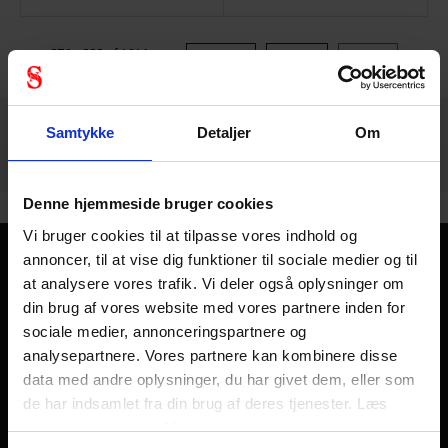
876 - 888
af
1216
FORRIGE
NÆSTE
VIS ALLE
arrow_back
arrow_forward
Samtykke
Detaljer
Om
Denne hjemmeside bruger cookies
Vi bruger cookies til at tilpasse vores indhold og
annoncer, til at vise dig funktioner til sociale medier og til
Kom sikkert hjem - hver dag
at analysere vores trafik. Vi deler også oplysninger om
din brug af vores website med vores partnere inden for
Personlig sikkerhed handler kort sagt om at komme sikkert
sociale medier, annonceringspartnere og
hjem fra arbejde hver dag, året rundt. Der skal kun en
analysepartnere. Vores partnere kan kombinere disse
skæbnesvanger dag til at ændre et helt liv og alle liv
data med andre oplysninger, du har givet dem, eller som
omkring det. Derfor finder du hos os i Stennevad personligt
de har indsamlet fra din brug af deres tjenester. Læs
sikkerhedsudstyr såsom
arbejdshandsker
,
mere om
vores cookies
sikkerhedshjelme
,
sikkerhedssko
og
åndedrætsværn af