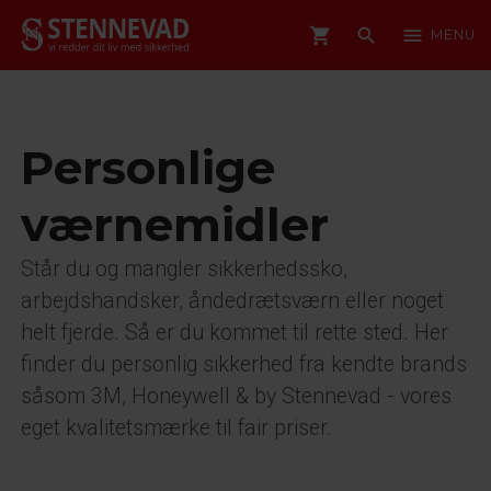
shopping_cart
search
menu
MENU
Personlige
værnemidler
Står du og mangler sikkerhedssko,
arbejdshandsker, åndedrætsværn eller noget
helt fjerde. Så er du kommet til rette sted. Her
finder du personlig sikkerhed fra kendte brands
såsom 3M, Honeywell & by Stennevad - vores
eget kvalitetsmærke til fair priser.