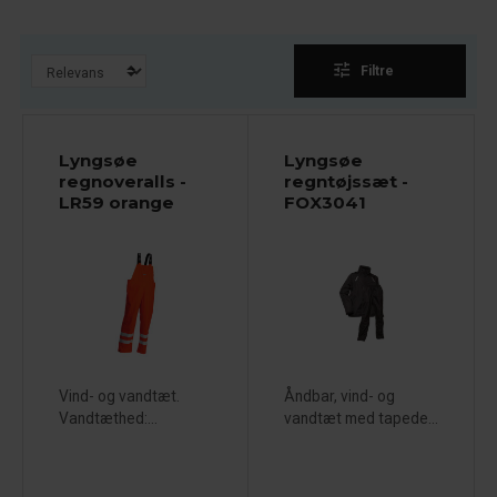
tune
Filtre
Lyngsøe
Lyngsøe
regnoveralls -
regntøjssæt -
LR59 orange
FOX3041
Vind- og vandtæt.
Åndbar, vind- og
Vandtæthed:...
vandtæt med tapede...