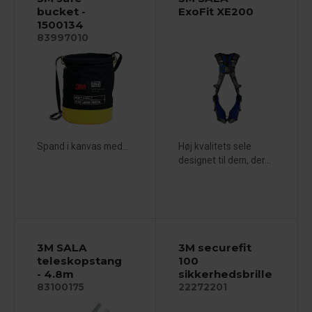
bucket -
ExoFit XE200
1500134
83997010
Spand i kanvas med...
Høj kvalitets sele
designet til dem, der...
3M SALA
3M securefit
teleskopstang
100
- 4.8m
sikkerhedsbrille
83100175
22272201