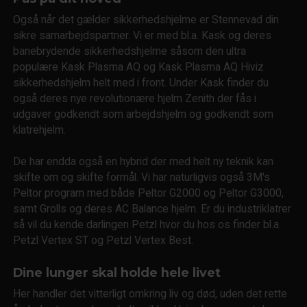
Også når det gælder sikkerhedshjelme er Stennevad din
sikre samarbejdspartner. Vi er med bl.a. Kask og deres
banebrydende sikkerhedshjelme såsom den ultra
populære Kask Plasma AQ og Kask Plasma AQ Hiviz
sikkerhedshjelm helt med i front. Under Kask finder du
også deres nye revolutionære hjelm Zenith der fås i
udgaver godkendt som arbejdshjelm og godkendt som
klatrehjelm.
De har endda også en hybrid der med helt ny teknik kan
skifte om og skifte formål. Vi har naturligvis også 3M's
Peltor program med både Peltor G2000 og Peltor G3000,
samt Grolls og deres AC Balance hjelm. Er du industriklatrer
så vil du kende darlingen Petzl hvor du hos os finder bl.a.
Petzl Vertex ST og Petzl Vertex Best.
Dine lunger skal holde hele livet
Her handler det vitterligt omkring liv og død, uden det rette