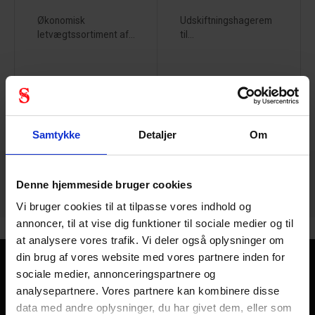
Økonomisk
Udskiftningshagerem
letvægtssortiment af...
til...
240 - 252
af
1216
FORRIGE
NÆSTE
VIS ALLE
arrow_back
arrow_forward
Samtykke
Detaljer
Om
Denne hjemmeside bruger cookies
Vi bruger cookies til at tilpasse vores indhold og
annoncer, til at vise dig funktioner til sociale medier og til
at analysere vores trafik. Vi deler også oplysninger om
din brug af vores website med vores partnere inden for
sociale medier, annonceringspartnere og
Kom sikkert hjem - hver dag
analysepartnere. Vores partnere kan kombinere disse
Personlig sikkerhed handler kort sagt om at komme sikkert
data med andre oplysninger, du har givet dem, eller som