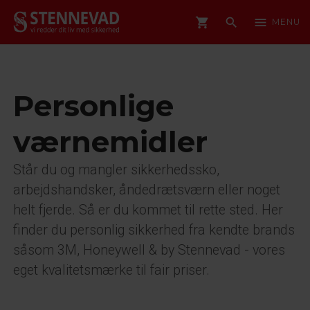
shopping_cart
search
menu
MENU
Personlige
værnemidler
Står du og mangler sikkerhedssko,
arbejdshandsker, åndedrætsværn eller noget
helt fjerde. Så er du kommet til rette sted. Her
finder du personlig sikkerhed fra kendte brands
såsom 3M, Honeywell & by Stennevad - vores
eget kvalitetsmærke til fair priser.