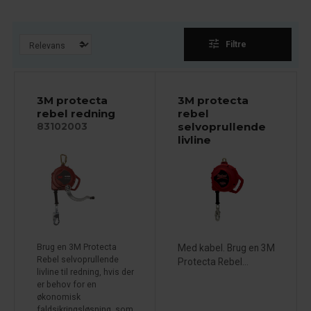
tune
Filtre
3M protecta
3M protecta
rebel redning
rebel
selvoprullende
83102003
livline
Brug en 3M Protecta
Med kabel. Brug en 3M
Rebel selvoprullende
Protecta Rebel...
livline til redning, hvis der
er behov for en
økonomisk
faldsikringsløsning, som