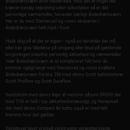
åndedrætsværn lever helten ikke. Hvis der er noget der
kræver kyndig vejledning uden sidestykke så er det
personlige værnemidler, herunder særligt åndedrætsværn.
Her er du med Stennevad og vores eksperter i
åndedrætsværn helt med i front.
Husk dog på at der er ingen - også os herunder der må
eller kan give tilladelse på omgang eller brud på gældende
lovgivningen indenfor personlig sikkerhed og værnemidler.
Især åndedrætsværn er et kompliceret felt hvor du
kommer rigtigt langt med Stennevad og vores kvalitets
åndedrætsværn fra bl.a. 3M med deres Scott turbomotorer
Scott Proflow og Scott Duraflow.
Sundström med deres linjer af motorer såsom SR500 der
med TH3 er helt i top sikkerhedsmæssigt, og Honeywell
der med deres Compact Air turbo også er med helt
fremme hvor det gælder.
Derudover laver vi også vores egne skræddersyede