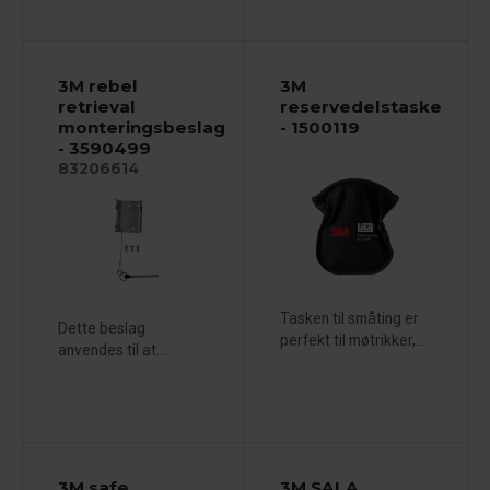
3M rebel
3M
retrieval
reservedelstaske
monteringsbeslag
- 1500119
- 3590499
83206614
Tasken til småting er
Dette beslag
perfekt til møtrikker,...
anvendes til at...
3M safe
3M SALA