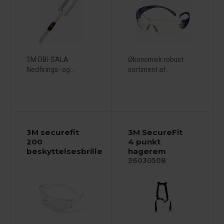
3M DBI-SALA
Økonomisk robust
Nedfirings- og...
sortiment af...
3M securefit
3M SecureFit
200
4 punkt
beskyttelsesbrille
hagerem
36030508