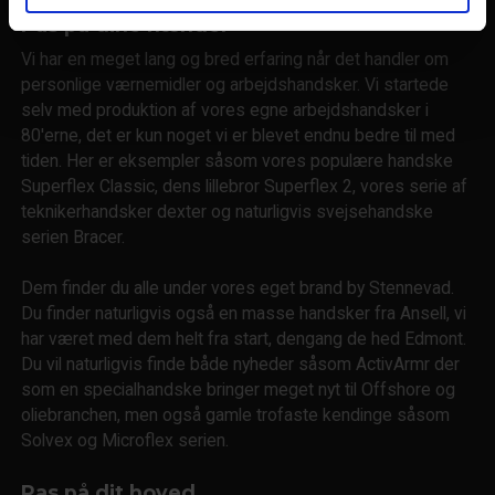
Pas på dine hænder
Vi har en meget lang og bred erfaring når det handler om
personlige værnemidler og arbejdshandsker. Vi startede
selv med produktion af vores egne arbejdshandsker i
80'erne, det er kun noget vi er blevet endnu bedre til med
tiden. Her er eksempler såsom vores populære handske
Superflex Classic, dens lillebror Superflex 2, vores serie af
teknikerhandsker dexter og naturligvis svejsehandske
serien Bracer.
Dem finder du alle under vores eget brand by Stennevad.
Du finder naturligvis også en masse handsker fra Ansell, vi
har været med dem helt fra start, dengang de hed Edmont.
Du vil naturligvis finde både nyheder såsom ActivArmr der
som en specialhandske bringer meget nyt til Offshore og
oliebranchen, men også gamle trofaste kendinge såsom
Solvex og Microflex serien.
Pas på dit hoved