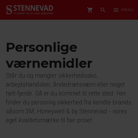
shopping_cart
search
menu
MENU
Personlige
værnemidler
Står du og mangler sikkerhedssko,
arbejdshandsker, åndedrætsværn eller noget
helt fjerde. Så er du kommet til rette sted. Her
finder du personlig sikkerhed fra kendte brands
såsom 3M, Honeywell & by Stennevad - vores
eget kvalitetsmærke til fair priser.