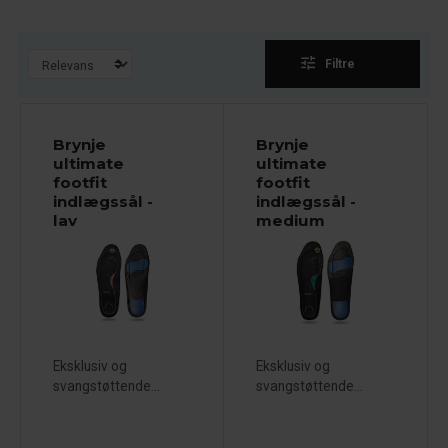
tune
Filtre
Brynje
Brynje
ultimate
ultimate
footfit
footfit
indlægssål -
indlægssål -
lav
medium
Eksklusiv og
Eksklusiv og
svangstøttende...
svangstøttende...