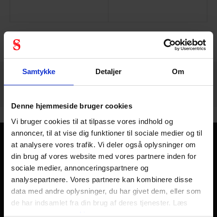
468 - 480
af
1216
FORRIGE
NÆSTE
VIS ALLE
arrow_back
arrow_forward
Samtykke
Detaljer
Om
Denne hjemmeside bruger cookies
Vi bruger cookies til at tilpasse vores indhold og
annoncer, til at vise dig funktioner til sociale medier og til
at analysere vores trafik. Vi deler også oplysninger om
Kom sikkert hjem - hver dag
din brug af vores website med vores partnere inden for
Personlig sikkerhed handler kort sagt om at komme sikkert
sociale medier, annonceringspartnere og
hjem fra arbejde hver dag, året rundt. Der skal kun en
analysepartnere. Vores partnere kan kombinere disse
skæbnesvanger dag til at ændre et helt liv og alle liv
data med andre oplysninger, du har givet dem, eller som
omkring det. Derfor finder du hos os i Stennevad personligt
de har indsamlet fra din brug af deres tjenester. Læs
sikkerhedsudstyr såsom
arbejdshandsker
,
mere om
vores cookies