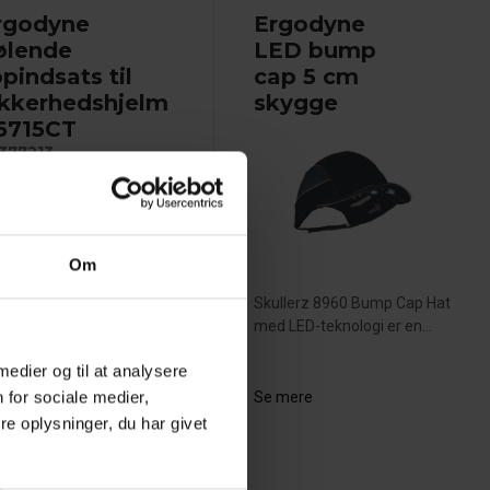
rgodyne
Ergodyne
ølende
LED bump
opindsats til
cap 5 cm
ikkerhedshjelm
skygge
 6715CT
377213
Om
Skullerz 8960 Bump Cap Hat
med LED-teknologi er en...
blikkeligt kølende effekt
 medier og til at analysere
d hyperfordampende...
 for sociale medier,
Se mere
e oplysninger, du har givet
 mere