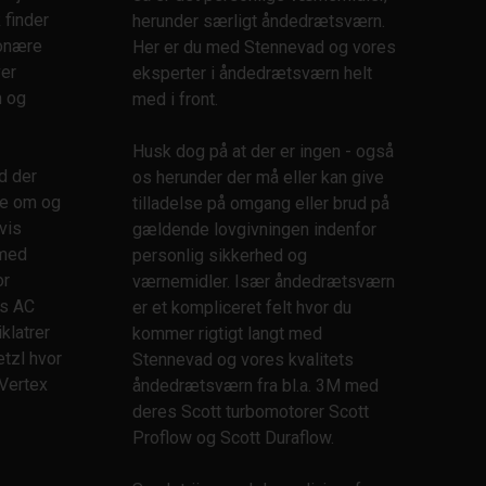
 finder
herunder særligt åndedrætsværn.
ionære
Her er du med Stennevad og vores
ver
eksperter i åndedrætsværn helt
m og
med i front.
Husk dog på at der er ingen - også
d der
os herunder der må eller kan give
te om og
tilladelse på omgang eller brud på
gvis
gældende lovgivningen indenfor
 med
personlig sikkerhed og
or
værnemidler. Især åndedrætsværn
es AC
er et kompliceret felt hvor du
klatrer
kommer rigtigt langt med
etzl hvor
Stennevad og vores kvalitets
 Vertex
åndedrætsværn fra bl.a. 3M med
deres Scott turbomotorer Scott
Proflow og Scott Duraflow.