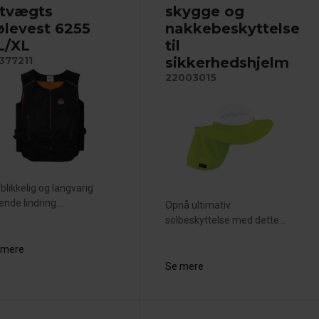
etvægts
skygge og
ølevest 6255
nakkebeskyttelse
 L/XL
til
sikkerhedshjelm
377211
22003015
blikkelig og langvarig
ende lindring....
Opnå ultimativ
solbeskyttelse med dette...
 mere
Se mere