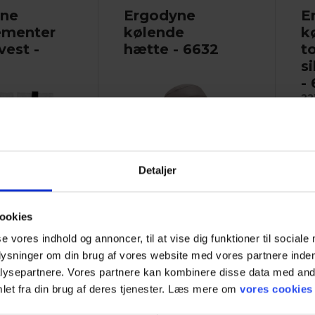
yne
Ergodyne
E
ementer
kølende
k
vest -
hætte - 6632
t
s
-
22
Detaljer
Chill-Its 6632 Cooling Skull
 og langvarig
Cap er en tætsiddende...
ookies
ring. Pakkerne...
Øje
se vores indhold og annoncer, til at vise dig funktioner til sociale
me
plysninger om din brug af vores website med vores partnere inden
Se mere
ysepartnere. Vores partnere kan kombinere disse data med andr
let fra din brug af deres tjenester. Læs mere om
vores cookies
Se