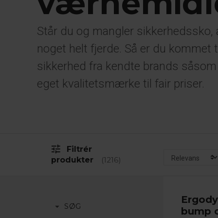
værnemidl
Står du og mangler sikkerhedssko,
noget helt fjerde. Så er du kommet ti
sikkerhed fra kendte brands såsom
eget kvalitetsmærke til fair priser.
tune
Filtrér
produkter
1216
Ergod
arrow_drop_down
SØG
bump 