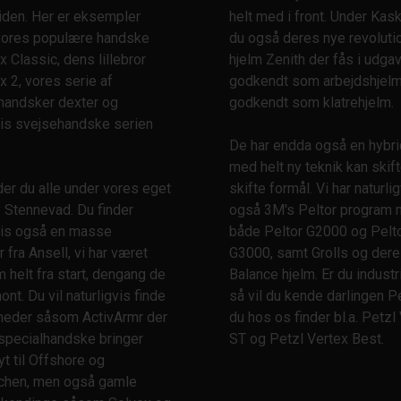
tiden. Her er eksempler
helt med i front. Under Kask
ores populære handske
du også deres nye revolut
x Classic, dens lillebror
hjelm Zenith der fås i udga
x 2, vores serie af
godkendt som arbejdshjel
rhandsker dexter og
godkendt som klatrehjelm.
vis svejsehandske serien
De har endda også en hybri
med helt ny teknik kan skif
er du alle under vores eget
skifte formål. Vi har naturli
 Stennevad. Du finder
også 3M's Peltor program
gvis også en masse
både Peltor G2000 og Pelt
 fra Ansell, vi har været
G3000, samt Grolls og der
helt fra start, dengang de
Balance hjelm. Er du industri
nt. Du vil naturligvis finde
så vil du kende darlingen P
heder såsom ActivArmr der
du hos os finder bl.a. Petzl
specialhandske bringer
ST og Petzl Vertex Best.
t til Offshore og
nchen, men også gamle