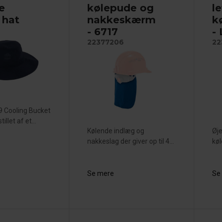
e
kølepude og
l
 hat
nakkeskærm
k
- 6717
-
22377206
22
39 Cooling Bucket
illet af et...
Kølende indlæg og
Øje
nakkeslag der giver op til 4...
køl
Se mere
Se