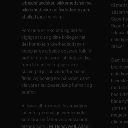
Støvler
arbejdshandsker
,
sikkerhedshjelme
,
EN12492
til med 
Støvmasker
sikkerhedssko
og
åndedrætsværn
EN12841
såsom v
af alle typer
og slags
Svejse
EN12941
Superfle
Svejseskærme
EN12942
Superfle
Fordi alle er ikke ens og det er
Svejsetøj
EN13034
teknike
vigtigt at du og dine kolleger har
Såler
EN14126
naturlig
det korrekte sikkerhedsudstyr til
Tasker
Bracer.
EN14387
netop jeres arbejde og jeres folk. Vi
Tekniker
EN14404
sætter en stor ære i at rådgive dig
Dem find
Træsko
EN14594
frem til den helt rigtige sikre
brand by
Turbodrevet
EN14605
løsning til jer, du vil derfor kunne
naturli
Vinter
EN15151
finde vejledning her på siden samt
handsker
Værktøjssikring
EN16350
via vores kundeservice på email og
med dem 
Ørepropper
EN50354
telefon.
hed Edmo
Åndedrætsværn
EN50365
både ny
reservedele
EN61340-5-1
Vi fører alt fra vores leverandører
som en 
Åndedrætsværn
ENISO374-1
indenfor personlige værnemidler,
tilbehør
meget ny
som bl.a. omfatter verdenskendte
ENISO374-5
oliebra
brands som
3M
,
Honeywell
,
Ansell
,
ENISO6530