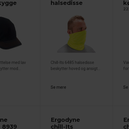
kygge
halsedisse
k
22
ttelse med lav
Chill-Its 6485 halsedisse
Va
kytter mod...
beskytter hoved og ansigt...
for
Se mere
Se
yne
Ergodyne
E
ts 8939
chill-Its
ch