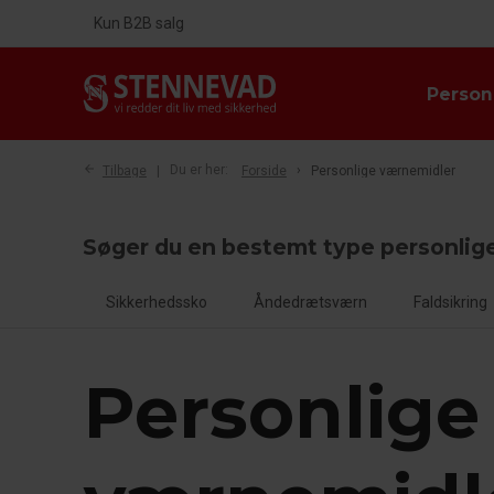
Kun B2B salg
Person
Tilbage
Du er her:
Forside
Personlige værnemidler
Søger du en bestemt type personlig
Sikkerhedssko
Åndedrætsværn
Faldsikring
Personlige