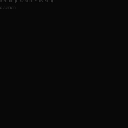
e kendinge såsom Solvex og
x serien.