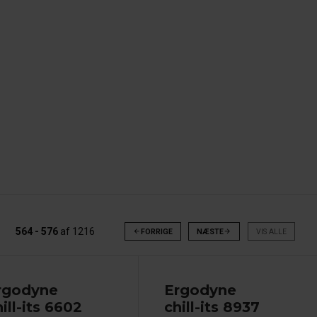
564 - 576
af
1216
arrow_back
FORRIGE
NÆSTE
arrow_forward
VIS ALLE
rgodyne
Ergodyne
ill-its 6602
chill-its 8937