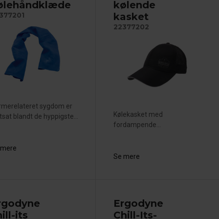
ølehåndklæde
kølende
kasket
377201
22377202
rmerelateret sygdom er
Kølekasket med
tsat blandt de hyppigste...
fordampende...
 mere
Se mere
rgodyne
Ergodyne
ill-its
Chill-Its-