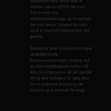
Sundström med deres linjer af
motorer såsom SR500 der med
TH3 er helt i top
sikkerhedsmæssigt, og Honeywell
der med deres Compact Air turbo
også er med helt fremme hvor det
gælder.
Derudover laver vi også vores egne
skræddersyede
kompressorløsninger til netop dig
og dine medarbejderes behov. Gå
ikke på komprosmis når det gælder
dit og dine kollegers liv, sørg altid
for en godkendt løsning og lær
udstyret godt at kende før brug.