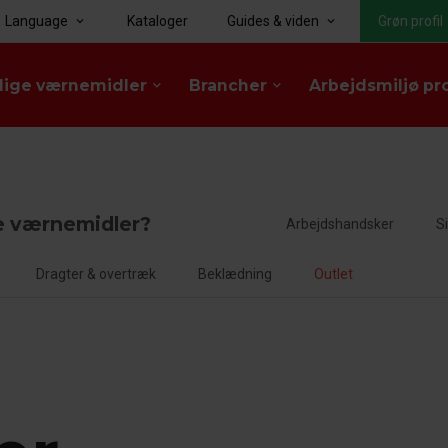
Language
Kataloger
Guides & viden
Grøn profil
keyboard_arrow_down
keyboard_arrow_down
lige værnemidler
Brancher
Arbejdsmiljø pr
keyboard_arrow_down
keyboard_arrow_down
e værnemidler?
Arbejdshandsker
S
Dragter & overtræk
Beklædning
Outlet