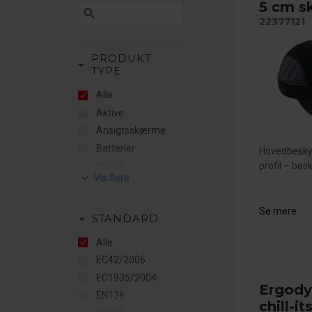
5 cm s
search
22377121
PRODUKT
arrow_drop_down
TYPE
Alle
Aktive
Ansigtsskærme
Batterier
Hovedbesky
profil – bes
Blokke
keyboard_arrow_down
Briller
Bårer
Se mere
arrow_drop_down
STANDARD
Dispensere
Dispensere &
Alle
stationer
EC42/2006
Dot
EC1935/2004
Dragt & overtræk
Ergod
EN136
tilbehør
chill-i