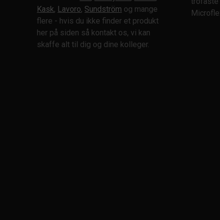
trofast
Kask
,
Lavoro
,
Sundström
og mange
ENISO10819
Microfle
flere - hvis du ikke finder et produkt
ENISO11611
her på siden så kontakt os, vi kan
ENISO12947
skaffe alt til dig og dine kolleger.
ENISO13688
ENISO13934
ENISO13937
ENISO13982
ENISO16321
ENISO20345
ENISO20471
ENISO21420
ENISO61340
IP44
IP65
IP66
ISO3864
ISO7010