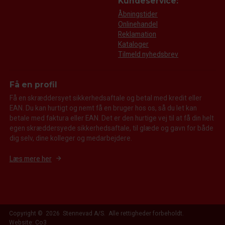
Kundeservice:
Åbningstider
Onlinehandel
Reklamation
Kataloger
Tilmeld nyhedsbrev
Få en profil
Få en skræddersyet sikkerhedsaftale og betal med kredit eller
EAN. Du kan hurtigt og nemt få en bruger hos os, så du let kan
betale med faktura eller EAN. Det er den hurtige vej til at få din helt
egen skræddersyede sikkerhedsaftale, til glæde og gavn for både
dig selv, dine kolleger og medarbejdere.
Læs mere her
Copyright © 2026 Stennevad A/S. Alle rettigheder forbeholdt.
Website: Co3