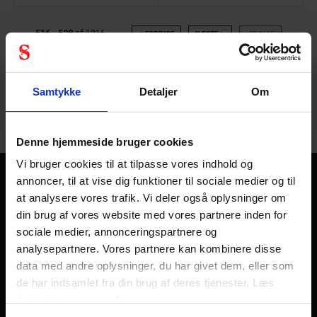
516 - 528
af
1216
FORRIGE
NÆSTE
VIS ALLE
arrow_back
arrow_forward
Samtykke
Detaljer
Om
Denne hjemmeside bruger cookies
Vi bruger cookies til at tilpasse vores indhold og
annoncer, til at vise dig funktioner til sociale medier og til
Kom sikkert hjem - hver dag
at analysere vores trafik. Vi deler også oplysninger om
din brug af vores website med vores partnere inden for
Personlig sikkerhed handler kort sagt om at komme sikkert
sociale medier, annonceringspartnere og
hjem fra arbejde hver dag, året rundt. Der skal kun en
analysepartnere. Vores partnere kan kombinere disse
skæbnesvanger dag til at ændre et helt liv og alle liv
data med andre oplysninger, du har givet dem, eller som
omkring det. Derfor finder du hos os i Stennevad personligt
de har indsamlet fra din brug af deres tjenester. Læs
sikkerhedsudstyr såsom
arbejdshandsker
,
sikkerhedshjelme
,
sikkerhedssko
og
åndedrætsværn af
mere om
vores cookies
alle typer
og slags