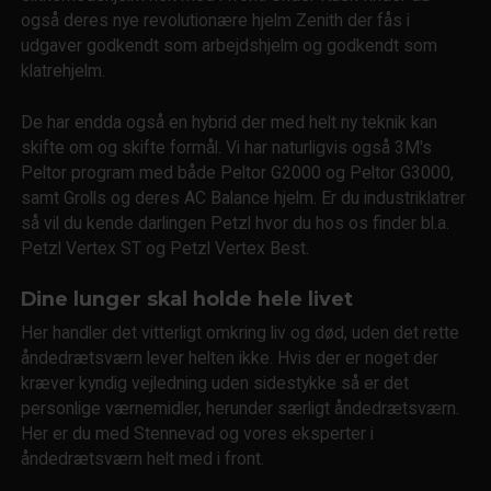
også deres nye revolutionære hjelm Zenith der fås i
udgaver godkendt som arbejdshjelm og godkendt som
klatrehjelm.
De har endda også en hybrid der med helt ny teknik kan
skifte om og skifte formål. Vi har naturligvis også 3M's
Peltor program med både Peltor G2000 og Peltor G3000,
samt Grolls og deres AC Balance hjelm. Er du industriklatrer
så vil du kende darlingen Petzl hvor du hos os finder bl.a.
Petzl Vertex ST og Petzl Vertex Best.
Dine lunger skal holde hele livet
Her handler det vitterligt omkring liv og død, uden det rette
åndedrætsværn lever helten ikke. Hvis der er noget der
kræver kyndig vejledning uden sidestykke så er det
personlige værnemidler, herunder særligt åndedrætsværn.
Her er du med Stennevad og vores eksperter i
åndedrætsværn helt med i front.