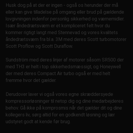
Husk dog på at der er ingen - også os herunder der må
eller kan give tilladelse på omgang eller brud på gældende
lovgivningen indenfor personlig sikkerhed og værnemidler.
Især åndedrætsværn er et kompliceret felt hvor du
kommer rigtigt langt med Stennevad og vores kvalitets
åndedrætsværn fra bl.a. 3M med deres Scott turbomotorer
Scott Proflow og Scott Duraflow.
Sundström med deres linjer af motorer såsom SR500 der
med TH3 er helt i top sikkerhedsmæssigt, og Honeywell
der med deres Compact Air turbo også er med helt
fremme hvor det gælder.
Derudover laver vi også vores egne skræddersyede
kompressorløsninger til netop dig og dine medarbejderes
behov. Gå ikke på komprosmis når det gælder dit og dine
kollegers liv, sørg altid for en godkendt løsning og lær
udstyret godt at kende før brug.