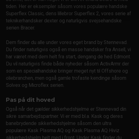
tiden. Her er eksempler såsom vores populære handske
Superflex Classic, dens lillebror Superflex 2, vores serie af
teknikerhandsker dexter og naturligvis svejsehandske
serien Bracer.
Dem finder du alle under vores eget brand by Stennevad.
Du finder naturligvis også en masse handsker fra Ansell, vi
har været med dem helt fra start, dengang de hed Edmont.
Du vil naturligvis finde både nyheder såsom ActivArmr der
som en specialhandske bringer meget nyt til Offshore og
oliebranchen, men også gamle trofaste kendinge såsom
Solvex og Microflex serien.
Pas på dit hoved
Også når det gælder sikkerhedshjelme er Stennevad din
sikre samarbejdspartner. Vi er med bl.a. Kask og deres
banebrydende sikkerhedshjelme såsom den ultra
populære Kask Plasma AQ og Kask Plasma AQ Hiviz
sikkerhedshjelm helt med i front. Under Kask finder du