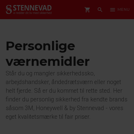
shopping_cart
search
menu
MENU
Personlige
værnemidler
Står du og mangler sikkerhedssko,
arbejdshandsker, åndedrætsværn eller noget
helt fjerde. Så er du kommet til rette sted. Her
finder du personlig sikkerhed fra kendte brands
såsom 3M, Honeywell & by Stennevad - vores
eget kvalitetsmærke til fair priser.