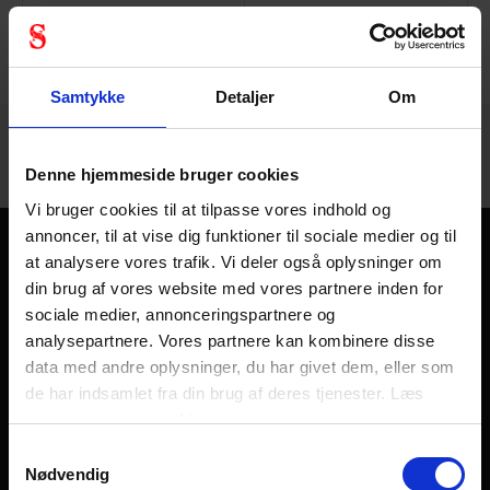
1 - 12
af
13
NÆSTE
VIS ALLE
arrow_forward
Samtykke
Detaljer
Om
Denne hjemmeside bruger cookies
Vi bruger cookies til at tilpasse vores indhold og
annoncer, til at vise dig funktioner til sociale medier og til
at analysere vores trafik. Vi deler også oplysninger om
Billige høreværn med høj sikkerhed
din brug af vores website med vores partnere inden for
Høreværn er et nødvendigt værnemiddel i de fleste
sociale medier, annonceringspartnere og
brancher. Derfor har vi udviklet et bredt udvalg af høreværn,
analysepartnere. Vores partnere kan kombinere disse
det sikrer dig det rette høreværn. Disse passive høreværn
data med andre oplysninger, du har givet dem, eller som
er nogle af de mest simple, derfor også den prisbillige
de har indsamlet fra din brug af deres tjenester. Læs
løsning. Vores sortiment indeholder både ørepropper og de
mere om
vores cookies
større høreværn, nogle med indbygget radio, andre med
Samtykkevalg
bluetooth. Alle med samme formål – at beskytte din
Nødvendig
hørelse.