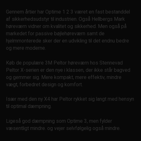
Gennem årtier har Optime 1 2 3 været en fast bestanddel
af sikkerhedsudstyr til industrien. Også Hellbergs Mark
høreværn vidner om kvalitet og sikkerhed. Men også på
markedet for passive bøjlehøreværn samt de
hjelmmonterede sker der en udvikling til det endnu bedre
og mere moderne.
Køb de populære 3M Peltor høreværn hos Stennevad
Peltor X-serien er den nye i klassen, der ikke står bagved
og gemmer sig. Mere kompakt, mere effektiv, mindre
vægt, forbedret design og komfort.
Især med den ny X4 har Peltor rykket sig langt med hensyn
til optimal dæmpning.
Ligeså god dæmpning som Optime 3, men fylder
væsentligt mindre. og vejer selvfølgelig også mindre.