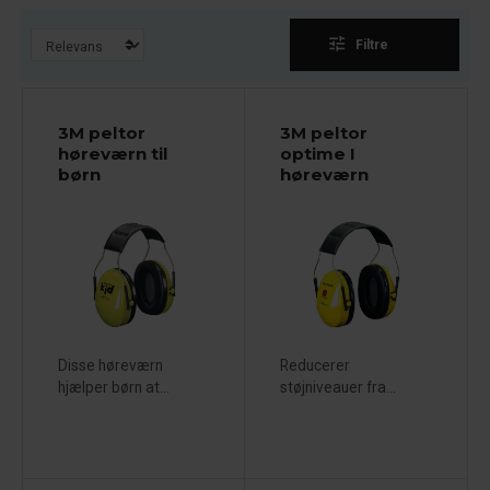
tune
Filtre
3M peltor
3M peltor
høreværn til
optime I
børn
høreværn
Disse høreværn
Reducerer
hjælper børn at...
støjniveauer fra...