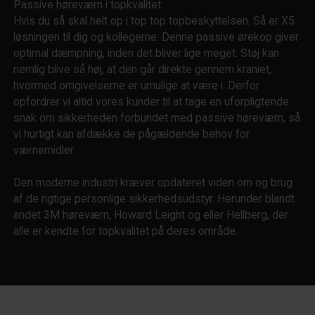
Passive høreværn i topkvalitet
Hvis du så skal helt op i top top topbeskyttelsen. Så er X5
løsningen til dig og kollegerne. Denne passive ørekop giver
optimal dæmpning, inden det bliver lige meget. Støj kan
nemlig blive så høj, at den går direkte gennem kraniet,
hvormed omgivelserne er umulige at være i. Derfor
opfordrer vi altid vores kunder til at tage en uforpligtende
snak om sikkerheden forbundet med passive høreværn, så
vi hurtigt kan afdække de pågældende behov for
værnemidler.
Den moderne industri kræver opdateret viden om og brug
af de rigtige personlige sikkerhedsudstyr. Herunder blandt
andet 3M høreværn, Howard Leight og eller Hellberg, der
alle er kendte for topkvalitet på deres område.