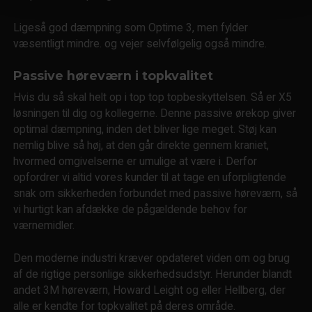
Ligeså god dæmpning som Optime 3, men fylder
væsentligt mindre. og vejer selvfølgelig også mindre.
Passive høreværn i topkvalitet
Hvis du så skal helt op i top top topbeskyttelsen. Så er X5
løsningen til dig og kollegerne. Denne passive ørekop giver
optimal dæmpning, inden det bliver lige meget. Støj kan
nemlig blive så høj, at den går direkte gennem kraniet,
hvormed omgivelserne er umulige at være i. Derfor
opfordrer vi altid vores kunder til at tage en uforpligtende
snak om sikkerheden forbundet med passive høreværn, så
vi hurtigt kan afdække de pågældende behov for
værnemidler.
Den moderne industri kræver opdateret viden om og brug
af de rigtige personlige sikkerhedsudstyr. Herunder blandt
andet 3M høreværn, Howard Leight og eller Hellberg, der
alle er kendte for topkvalitet på deres område.