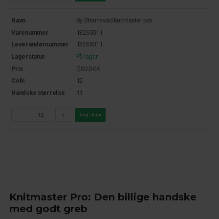
Navn
By Stennevad knitmaster pro
Varenummer
13265011
Leverandørnummer
13265011
Lagerstatus
På lager
Pris
7,00
DKK
Colli
12
Handske størrelse
11
-
+
Læg i kurv
Knitmaster Pro: Den billige handske
med godt greb