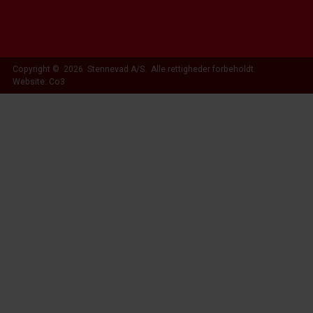
Copyright © 2026 Stennevad A/S. Alle rettigheder forbeholdt.
Website: Co3