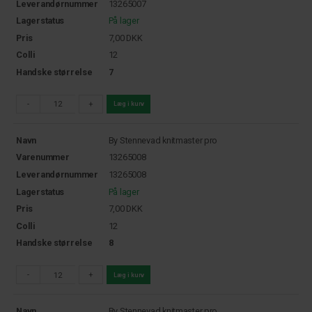
Leverandørnummer
13265007
Lagerstatus
På lager
Pris
7,00
DKK
Colli
12
Handske størrelse
7
-
+
Læg i kurv
Navn
By Stennevad knitmaster pro
Varenummer
13265008
Leverandørnummer
13265008
Lagerstatus
På lager
Pris
7,00
DKK
Colli
12
Handske størrelse
8
-
+
Læg i kurv
Navn
By Stennevad knitmaster pro