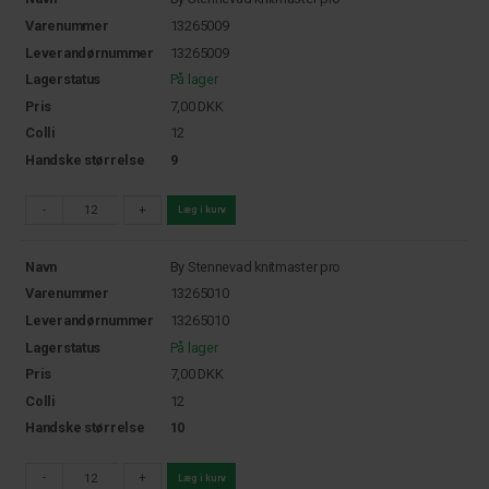
Varenummer
13265009
Leverandørnummer
13265009
Lagerstatus
På lager
Pris
7,00
DKK
Colli
12
Handske størrelse
9
-
+
Læg i kurv
Navn
By Stennevad knitmaster pro
Varenummer
13265010
Leverandørnummer
13265010
Lagerstatus
På lager
Pris
7,00
DKK
Colli
12
Handske størrelse
10
-
+
Læg i kurv