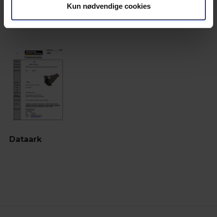
Dokumenter
Kun nødvendige cookies
Dataark