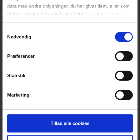
data med andre oplysninger, du har givet dem, eller som
de har indsamlet fra din brug af deres tjenester. Læs
mere om
vores cookies
Samtykkevalg
Nødvendig
Præferencer
Statistik
keyboard_arrow_down
Marketing
Tillad alle cookies