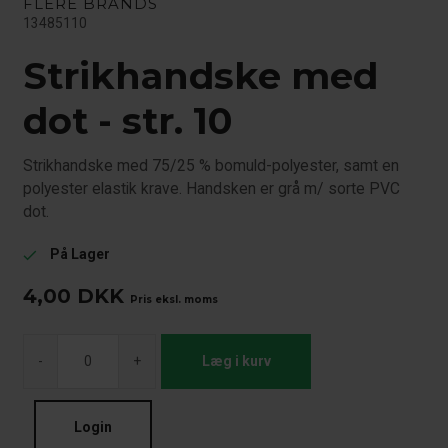
FLERE BRANDS
13485110
Strikhandske med
dot - str. 10
Strikhandske med 75/25 % bomuld-polyester, samt en
polyester elastik krave. Handsken er grå m/ sorte PVC
dot.
På Lager
check
4,00
DKK
Pris eksl. moms
-
+
Læg i kurv
Login