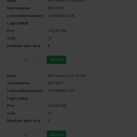
Navn
ATG maxicut oil 44-505
Varenummer
60012816
Leverandørnummer
1000308421006
Lagerstatus
Pris
145,00
DKK
Colli
12
Handske størrelse
6
-
+
Læg i kurv
Navn
ATG maxicut oil 44-505
Varenummer
60012817
Leverandørnummer
1000308421007
Lagerstatus
Pris
145,00
DKK
Colli
12
Handske størrelse
7
-
+
Læg i kurv