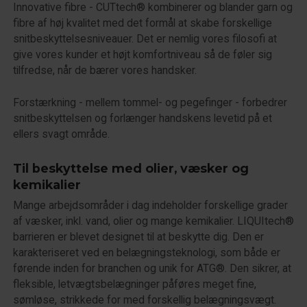
Innovative fibre - CUTtech® kombinerer og blander garn og
fibre af høj kvalitet med det formål at skabe forskellige
snitbeskyttelsesniveauer. Det er nemlig vores filosofi at
give vores kunder et højt komfortniveau så de føler sig
tilfredse, når de bærer vores handsker.
Forstærkning - mellem tommel- og pegefinger - forbedrer
snitbeskyttelsen og forlænger handskens levetid på et
ellers svagt område.
Til beskyttelse med olier, væsker og
kemikalier
Mange arbejdsområder i dag indeholder forskellige grader
af væsker, inkl. vand, olier og mange kemikalier. LIQUItech®
barrieren er blevet designet til at beskytte dig. Den er
karakteriseret ved en belægningsteknologi, som både er
førende inden for branchen og unik for ATG®. Den sikrer, at
fleksible, letvægtsbelægninger påføres meget fine,
sømløse, strikkede for med forskellig belægningsvægt.