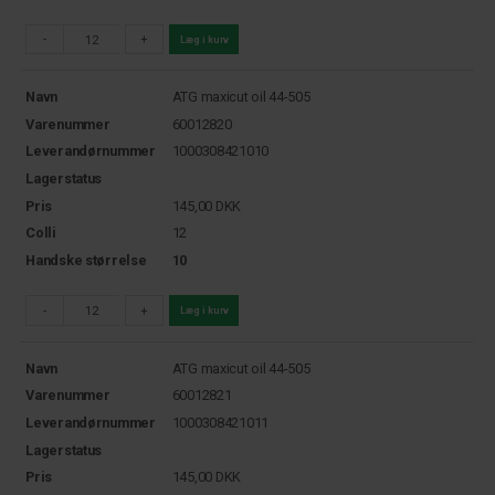
-
+
Læg i kurv
Navn
ATG maxicut oil 44-505
Varenummer
60012820
Leverandørnummer
1000308421010
Lagerstatus
Pris
145,00
DKK
Colli
12
Handske størrelse
10
-
+
Læg i kurv
Navn
ATG maxicut oil 44-505
Varenummer
60012821
Leverandørnummer
1000308421011
Lagerstatus
Pris
145,00
DKK