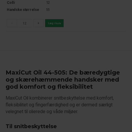
Colli
12
Handske størrelse
11
-
+
Læg i kurv
MaxiCut Oil 44-505: De bæredygtige
og skærehæmmende handsker med
god komfort og fleksibilitet
MaxiCut Oil kombinerer snitbeskyttelse med komfort,
fleksibilitet og fingerfærdighed og er dermed særligt
velegnet til olierede og våde miljøer.
Til snitbeskyttelse