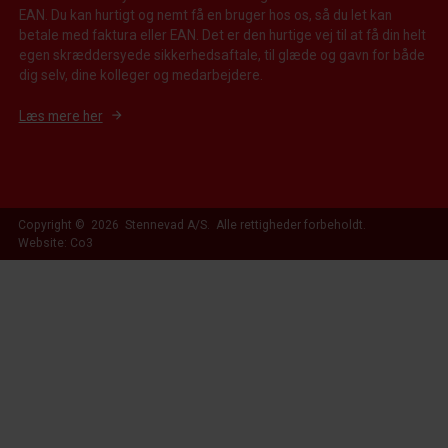
EAN. Du kan hurtigt og nemt få en bruger hos os, så du let kan
betale med faktura eller EAN. Det er den hurtige vej til at få din helt
egen skræddersyede sikkerhedsaftale, til glæde og gavn for både
dig selv, dine kolleger og medarbejdere.
Læs mere her
Copyright © 2026 Stennevad A/S. Alle rettigheder forbeholdt.
Website: Co3