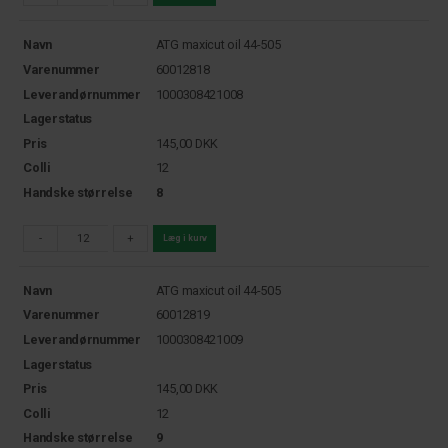
Navn
ATG maxicut oil 44-505
Varenummer
60012818
Leverandørnummer
1000308421008
Lagerstatus
Pris
145,00
DKK
Colli
12
Handske størrelse
8
-
+
Læg i kurv
Navn
ATG maxicut oil 44-505
Varenummer
60012819
Leverandørnummer
1000308421009
Lagerstatus
Pris
145,00
DKK
Colli
12
Handske størrelse
9