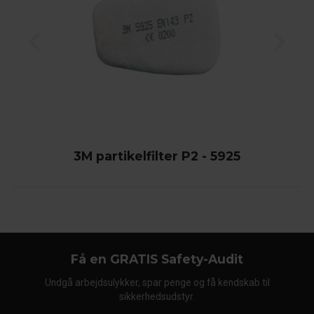
3M partikelfilter P2 - 5925
Få en GRATIS Safety-Audit
Undgå arbejdsulykker, spar penge og få kendskab til
sikkerhedsudstyr.