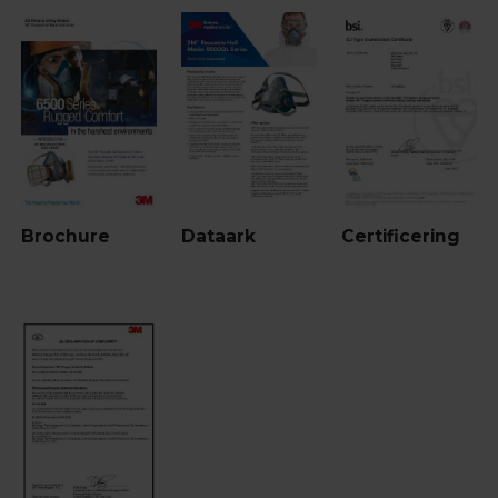
Brochure
Dataark
Certificering