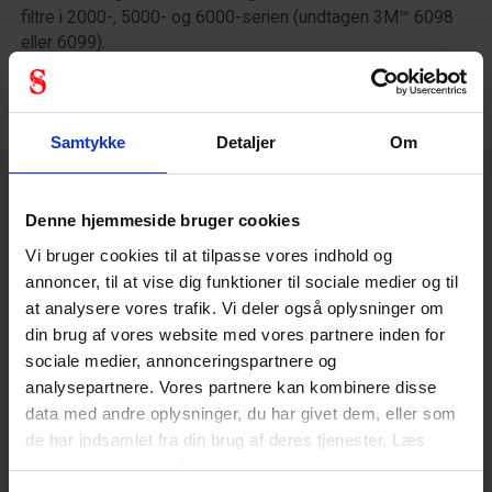
filtre i 2000-, 5000- og 6000-serien (undtagen 3M™ 6098
eller 6099).
Samtykke
Detaljer
Om
Denne hjemmeside bruger cookies
Tekniske specifikationer
Vi bruger cookies til at tilpasse vores indhold og
annoncer, til at vise dig funktioner til sociale medier og til
at analysere vores trafik. Vi deler også oplysninger om
Åndedrætsværn
din brug af vores website med vores partnere inden for
sociale medier, annonceringspartnere og
analysepartnere. Vores partnere kan kombinere disse
data med andre oplysninger, du har givet dem, eller som
de har indsamlet fra din brug af deres tjenester. Læs
Personlige værnemidler
mere om
vores cookies