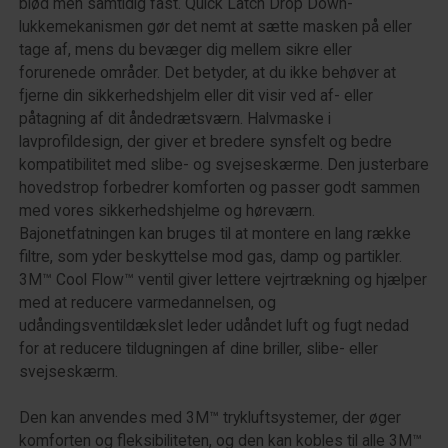
blød men samtidig fast. Quick Latch Drop Down-
lukkemekanismen gør det nemt at sætte masken på eller
tage af, mens du bevæger dig mellem sikre eller
forurenede områder. Det betyder, at du ikke behøver at
fjerne din sikkerhedshjelm eller dit visir ved af- eller
påtagning af dit åndedrætsværn. Halvmaske i
lavprofildesign, der giver et bredere synsfelt og bedre
kompatibilitet med slibe- og svejseskærme. Den justerbare
hovedstrop forbedrer komforten og passer godt sammen
med vores sikkerhedshjelme og høreværn.
Bajonetfatningen kan bruges til at montere en lang række
filtre, som yder beskyttelse mod gas, damp og partikler.
3M™ Cool Flow™ ventil giver lettere vejrtrækning og hjælper
med at reducere varmedannelsen, og
udåndingsventildækslet leder udåndet luft og fugt nedad
for at reducere tildugningen af dine briller, slibe- eller
svejseskærm.
Den kan anvendes med 3M™ trykluftsystemer, der øger
komforten og fleksibiliteten, og den kan kobles til alle 3M™