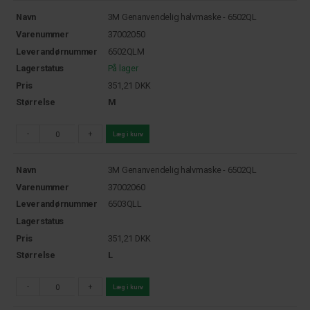
Navn
3M Genanvendelig halvmaske - 6502QL
Varenummer
37002050
Leverandørnummer
6502QLM
Lagerstatus
På lager
Pris
351,21
DKK
Størrelse
M
-
+
Læg i kurv
Navn
3M Genanvendelig halvmaske - 6502QL
Varenummer
37002060
Leverandørnummer
6503QLL
Lagerstatus
Pris
351,21
DKK
Størrelse
L
-
+
Læg i kurv