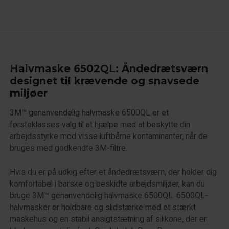
Halvmaske 6502QL: Åndedrætsværn
designet til krævende og snavsede
miljøer
3M™ genanvendelig halvmaske 6500QL er et
førsteklasses valg til at hjælpe med at beskytte din
arbejdsstyrke mod visse luftbårne kontaminanter, når de
bruges med godkendte 3M-filtre.
Hvis du er på udkig efter et åndedrætsværn, der holder dig
komfortabel i barske og beskidte arbejdsmiljøer, kan du
bruge 3M™ genanvendelig halvmaske 6500QL. 6500QL-
halvmasker er holdbare og slidstærke med et stærkt
maskehus og en stabil ansigtstætning af silikone, der er