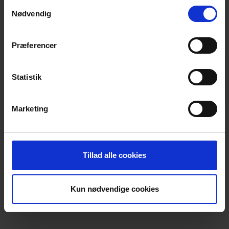
Samtykkevalg
Nødvendig
Generel
Præferencer
Produkt type
Halvmasker
Statistik
Test resultat
EN 140:1998
Standard
EN140
Marketing
Tillad alle cookies
Kun nødvendige cookies