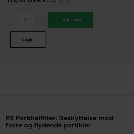
113,74
DKK
Pris eksl. moms
-
+
Læg i kurv
Login
P3 Partikelfilter: Beskyttelse mod
faste og flydende partikler