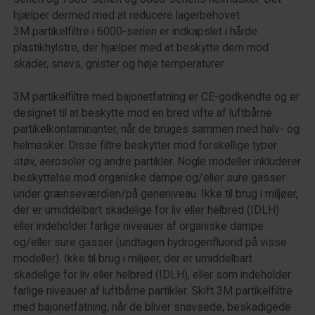
hjælper dermed med at reducere lagerbehovet.
3M partikelfiltre i 6000-serien er indkapslet i hårde
plastikhylstre, der hjælper med at beskytte dem mod
skader, snavs, gnister og høje temperaturer.
3M partikelfiltre med bajonetfatning er CE-godkendte og er
designet til at beskytte mod en bred vifte af luftbårne
partikelkontaminanter, når de bruges sammen med halv- og
helmasker. Disse filtre beskytter mod forskellige typer
støv, aerosoler og andre partikler. Nogle modeller inkluderer
beskyttelse mod organiske dampe og/eller sure gasser
under grænseværdien/på geneniveau. Ikke til brug i miljøer,
der er umiddelbart skadelige for liv eller helbred (IDLH)
eller indeholder farlige niveauer af organiske dampe
og/eller sure gasser (undtagen hydrogenfluorid på visse
modeller). Ikke til brug i miljøer, der er umiddelbart
skadelige for liv eller helbred (IDLH), eller som indeholder
farlige niveauer af luftbårne partikler. Skift 3M partikelfiltre
med bajonetfatning, når de bliver snavsede, beskadigede