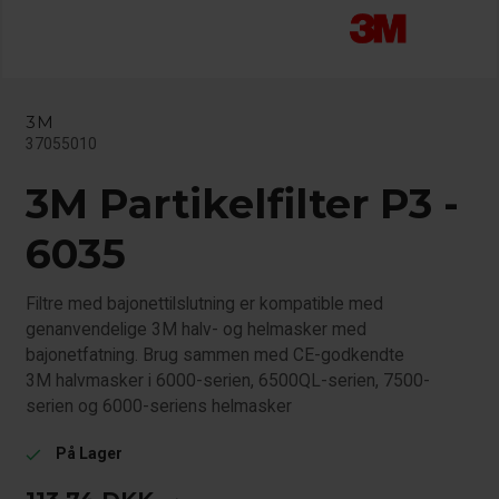
3M
37055010
3M Partikelfilter P3 -
6035
Filtre med bajonettilslutning er kompatible med
genanvendelige 3M halv- og helmasker med
bajonetfatning. Brug sammen med CE-godkendte
3M halvmasker i 6000-serien, 6500QL-serien, 7500-
serien og 6000-seriens helmasker
På Lager
check