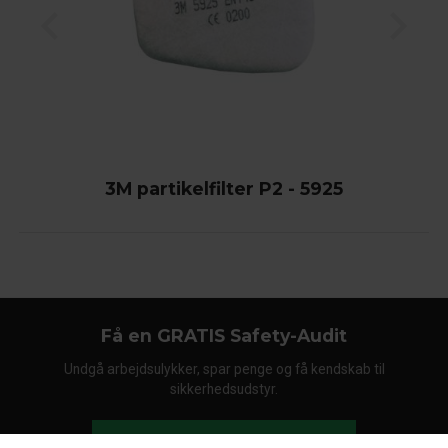
3M partikelfilter P2 - 5925
Få en GRATIS Safety-Audit
Undgå arbejdsulykker, spar penge og få kendskab til
sikkerhedsudstyr.
Bestil din Safety-Audit i dag