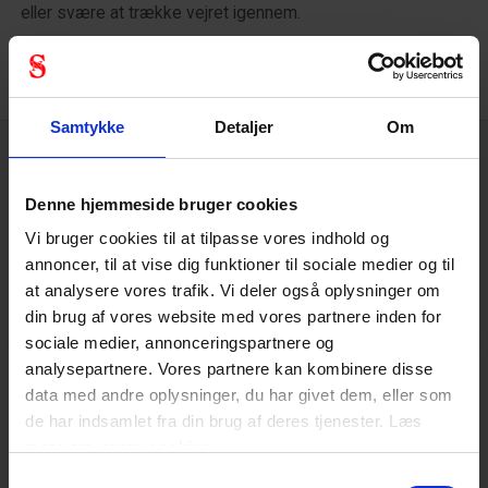
eller svære at trække vejret igennem.
Samtykke
Detaljer
Om
Tekniske specifikationer
Denne hjemmeside bruger cookies
Vi bruger cookies til at tilpasse vores indhold og
annoncer, til at vise dig funktioner til sociale medier og til
Åndedrætsværn
at analysere vores trafik. Vi deler også oplysninger om
din brug af vores website med vores partnere inden for
Partikelfilter
P3
sociale medier, annonceringspartnere og
analysepartnere. Vores partnere kan kombinere disse
data med andre oplysninger, du har givet dem, eller som
de har indsamlet fra din brug af deres tjenester. Læs
mere om
vores cookies
Personlige værnemidler
Samtykkevalg