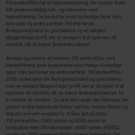
3M partikelfiltre har en bajonettilslutning, der passer til alle
3M genanvendelige halv- og helmasker med
bajonetfatning. De beskytter imod forskellige typer støv,
aerosoler og andre partikler. Filtrene har lav
åndingsmodstand en god balance og en elegant
tilbagestrøget profil, der er designet til at optimere dit
synsfelt, når du bærer åndedrætsværnet.
Alsidige og nemme at montere: 3M partikelfiltre med
bajonetfatning giver beskyttelse mod mange forskellige
typer støv, aerosoler og andre partikler. 3M partikelfiltre i
2000-serien giver lav åndingsmodstand og god balance
med en elegant tilbagestrøget profil, der er designet til at
optimere dit synsfelt, når du bærer åndedrætsværnet. De
er nemme at montere. Du skal blot vælge den filtertype, der
passer til dine individuelle behov og krav, monter filteret og
drej det en kvart omgang for at låse det på plads.
3M partikelfiltre i 2000-serien og 6000-serien er
kompatible med 3M halvmasker i 6000-serien, 6500QL-
serien og 7500-serien og 6000-seriens helmasker. Det