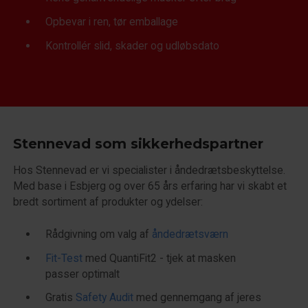
Opbevar i ren, tør emballage
Kontrollér slid, skader og udløbsdato
Stennevad som sikkerhedspartner
Hos Stennevad er vi specialister i åndedrætsbeskyttelse.
Med base i Esbjerg og over 65 års erfaring har vi skabt et
bredt sortiment af produkter og ydelser:
Rådgivning om valg af
åndedrætsværn
Fit-Test
med QuantiFit2 - tjek at masken
passer optimalt
Gratis
Safety Audit
med gennemgang af jeres