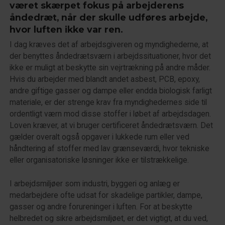
været skærpet fokus på arbejderens
åndedræt, når der skulle udføres arbejde,
hvor luften ikke var ren.
I dag kræves det af arbejdsgiveren og myndighederne, at
der benyttes åndedrætsværn i arbejdssituationer, hvor det
ikke er muligt at beskytte sin vejrtrækning på andre måder.
Hvis du arbejder med blandt andet asbest, PCB, epoxy,
andre giftige gasser og dampe eller endda biologisk farligt
materiale, er der strenge krav fra myndighedernes side til
ordentligt værn mod disse stoffer i løbet af arbejdsdagen.
Loven kræver, at vi bruger certificeret åndedrætsværn. Det
gælder overalt også opgaver i lukkede rum eller ved
håndtering af stoffer med lav grænseværdi, hvor tekniske
eller organisatoriske løsninger ikke er tilstrækkelige.
I arbejdsmiljøer som industri, byggeri og anlæg er
medarbejdere ofte udsat for skadelige partikler, dampe,
gasser og andre forureninger i luften. For at beskytte
helbredet og sikre arbejdsmiljøet, er det vigtigt, at du ved,