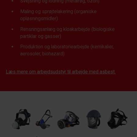
Svejsning og lodning (metalrøg, ozon)
Maling og sprøjtelakering (organiske
opløsningsmidler)
Rensningsanlæg og kloakarbejde (biologiske
partiklar og gasser)
Produktion og laboratoriearbejde (kemikalier,
aerosoler, biohazard)
Læs mere om arbejdsudstyr til arbejde med asbest.