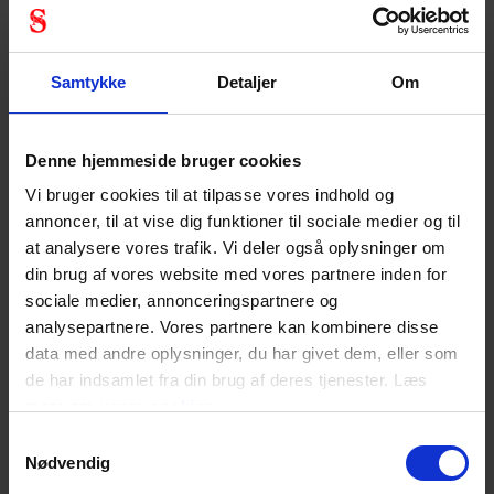
Trykluftforsynet udstyr (line-feed systemer): Leverer
luft via slange direkte fra en kompressor eller
Samtykke
Detaljer
Om
trykflaske. Ideel til faste arbejdsstationer og
længerevarende brug.
Selvstændigt åndedrætsapparat (SCBA): Bruges
Denne hjemmeside bruger cookies
typisk i rednings- og beredskabssituationer –
Vi bruger cookies til at tilpasse vores indhold og
bærbar løsning med trykluftflaske.
annoncer, til at vise dig funktioner til sociale medier og til
at analysere vores trafik. Vi deler også oplysninger om
Fordele:
din brug af vores website med vores partnere inden for
sociale medier, annonceringspartnere og
Højeste sikkerhedsniveau
analysepartnere. Vores partnere kan kombinere disse
data med andre oplysninger, du har givet dem, eller som
Egnet i eksplosive eller stærkt kontaminerede
miljøer
de har indsamlet fra din brug af deres tjenester. Læs
mere om
vores cookies
Egnet til lukkede rum og iltfattige områder
Samtykkevalg
Nødvendig
Ulemper: