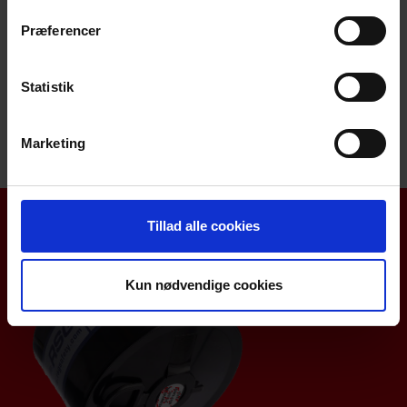
Præferencer
Begrænset mobilitet (ved fast luftkilde)
Kræver vedligehold og regelmæssige eftersyn.
Anvendes i: lukkede rum, høj koncentration af
Statistik
giftstoffer og opgaver med lavt iltindhold.
Marketing
Tillad alle cookies
Kun nødvendige cookies