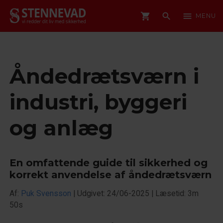
shopping_cart
search
menu
MENU
Åndedrætsværn i
industri, byggeri
og anlæg
En omfattende guide til sikkerhed og
korrekt anvendelse af åndedrætsværn
Af:
Puk Svensson
|
Udgivet: 24/06-2025
|
Læsetid: 3m
50s