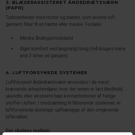
3. BLÆSERASSISTERET ÅNDEDRÆTSVÆRN
(PAPR)
Turboenheder med motor og batteri, som leverer luft
gennem filter til en hætte eller maske. Fordele:
Mindre åndingsmodstand
Øget komfort ved langvarigt brug (må bruges mere
end 3 timer ad gangen)
4. LUFTFORSYNEDE SYSTEMER
Luftforsynet åndedrætsværn anvendes i de mest
krævende arbejdsmiljøer, hvor der enten er lavt iltindhold,
ukendte eller ekstremt høje koncentrationer af farlige
stoffer i luften. I modsætning til filtrerende systemer, er
luftforsynede løsninger uafhængige af den omgivende
luftkvalitet.
Der skelnes mellem: