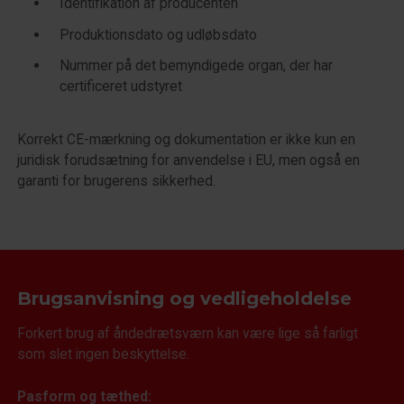
Identifikation af producenten
Produktionsdato og udløbsdato
Nummer på det bemyndigede organ, der har
certificeret udstyret
Korrekt CE-mærkning og dokumentation er ikke kun en
juridisk forudsætning for anvendelse i EU, men også en
garanti for brugerens sikkerhed.
Brugsanvisning og vedligeholdelse
Forkert brug af åndedrætsværn kan være lige så farligt
som slet ingen beskyttelse.
Pasform og tæthed: