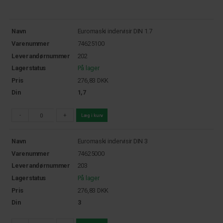
Navn
Euromaski indervisir DIN 1.7
Varenummer
74625100
Leverandørnummer
202
Lagerstatus
På lager
Pris
276,83
DKK
Din
1,7
-
+
Læg i kurv
Navn
Euromaski indervisir DIN 3
Varenummer
74625000
Leverandørnummer
203
Lagerstatus
På lager
Pris
276,83
DKK
Din
3