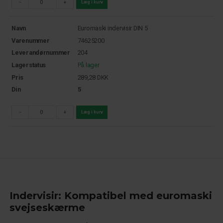
-
+
Læg i kurv
Navn
Euromaski indervisir DIN 5
Varenummer
74625200
Leverandørnummer
204
Lagerstatus
På lager
Pris
289,28
DKK
Din
5
-
+
Læg i kurv
Indervisir: Kompatibel med euromaski
svejseskærme