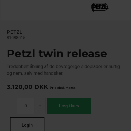
PETZL
81088015
Petzl twin release
Tredobbelt åbning af de bevægelige sideplader er hurtig
og nem, selv med handsker.
3.120,00
DKK
Pris eksl. moms
-
+
Læg i kurv
Login