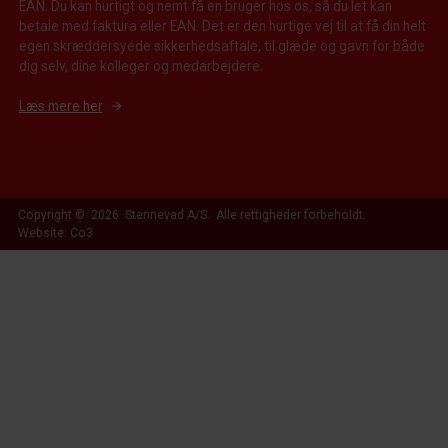
EAN. Du kan hurtigt og nemt få en bruger hos os, så du let kan
betale med faktura eller EAN. Det er den hurtige vej til at få din helt
egen skræddersyede sikkerhedsaftale, til glæde og gavn for både
dig selv, dine kolleger og medarbejdere.
Læs mere her
Copyright © 2026 Stennevad A/S. Alle rettigheder forbeholdt.
Website: Co3