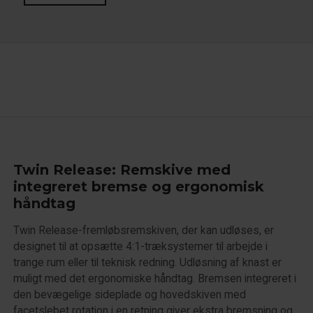
Twin Release: Remskive med
integreret bremse og ergonomisk
håndtag
Twin Release-fremløbsremskiven, der kan udløses, er
designet til at opsætte 4:1-træksystemer til arbejde i
trange rum eller til teknisk redning. Udløsning af knast er
muligt med det ergonomiske håndtag. Bremsen integreret i
den bevægelige sideplade og hovedskiven med
facetslebet rotation i en retning giver ekstra bremsning og