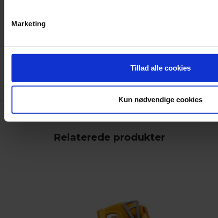
Marketing
Brugsanvisning
Overensstemmelses-
erklæring
Tillad alle cookies
Kun nødvendige cookies
Relaterede produkter