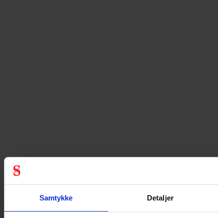
Samtykke
Detaljer
keyboard_arrow_down