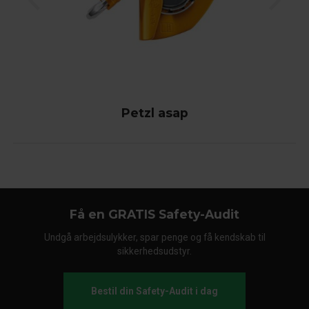
Petzl asap
Få en GRATIS Safety-Audit
Undgå arbejdsulykker, spar penge og få kendskab til
sikkerhedsudstyr.
Bestil din Safety-Audit i dag