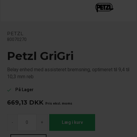
PETZL
80070270
Petzl GriGri
Belay enhed med assisteret bremsning, optimeret til 9,4 til
10,3 mm reb
På Lager
check
669,13
DKK
Pris eksl. moms
-
+
Læg i kurv