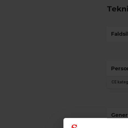
Tekni
Faldsi
Perso
CE kateg
Gener