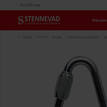
Kun B2B salg
Person
Tilbage
Du er her:
Forside
Personlige værnemidler
Fa