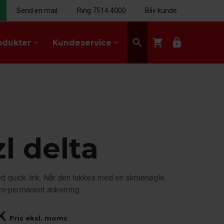
Send en mail
Ring 7514 4000
Bliv kunde
search
shopping_cart
lock
odukter
Kundeservice
keyboard_arrow_down
keyboard_arrow_down
l delta
ed quick link. Når den lukkes med en skruenøgle,
mi-permanent ankerring.
K
Pris eksl. moms