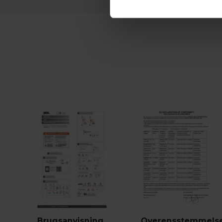
Brugsanvisning
Overensstemmelse