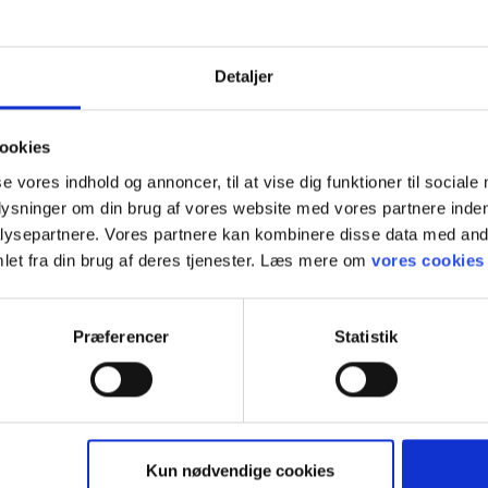
type
Karabiner & kroge
d
EN362
Detaljer
ookies
se vores indhold og annoncer, til at vise dig funktioner til sociale
plysninger om din brug af vores website med vores partnere inden
ysepartnere. Vores partnere kan kombinere disse data med andr
let fra din brug af deres tjenester. Læs mere om
vores cookies
Præferencer
Statistik
keyboard_arrow_down
Kun nødvendige cookies