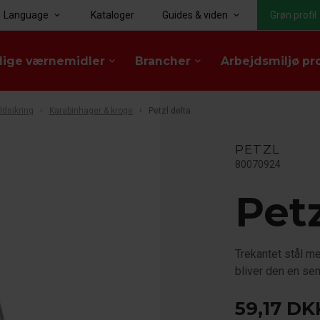
Language
Kataloger
Guides & viden
Grøn profil
keyboard_arrow_down
keyboard_arrow_down
lige værnemidler
Brancher
Arbejdsmiljø pr
keyboard_arrow_down
keyboard_arrow_down
ldsikring
Karabinhager & kroge
Petzl delta
PETZL
80070924
Petz
Trekantet stål m
bliver den en se
59,17
DK