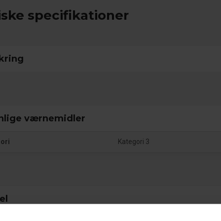
ske specifikationer
kring
nlige værnemidler
ori
Kategori 3
el