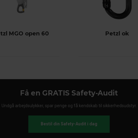
tzl MGO open 60
Petzl ok
Få en GRATIS Safety-Audit
Undgå arbejdsulykker, spar penge og få kendskab til sikkerhedsudstyr.
Bestil din Safety-Audit i dag