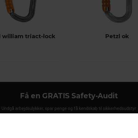
 william triact-lock
Petzl ok
Få en GRATIS Safety-Audit
Undgå arbejdsulykker, spar penge og få kendskab til sikkerhedsudstyr.
Bestil din Safety-Audit i dag