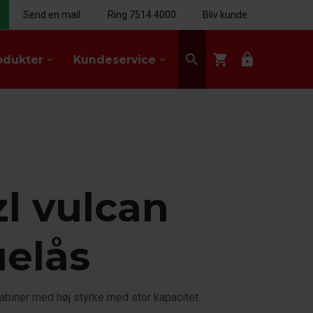
Send en mail
Ring 7514 4000
Bliv kunde
search
shopping_cart
lock
odukter
Kundeservice
keyboard_arrow_down
keyboard_arrow_down
zl vulcan
uelås
biner med høj styrke med stor kapacitet.