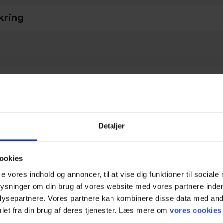
kring
nlige værnemidler
ori
Kategori 3
Detaljer
el
ookies
se vores indhold og annoncer, til at vise dig funktioner til sociale
type
Karabiner & kroge
plysninger om din brug af vores website med vores partnere inden
ysepartnere. Vores partnere kan kombinere disse data med andr
ultat
EN 362 : 2004
let fra din brug af deres tjenester. Læs mere om
vores cookies