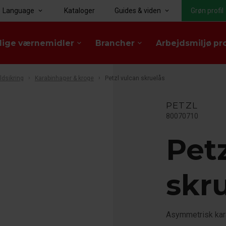
Language
Kataloger
Guides & viden
Grøn profil
keyboard_arrow_down
keyboard_arrow_down
lige værnemidler
Brancher
Arbejdsmiljø pr
keyboard_arrow_down
keyboard_arrow_down
ldsikring
Karabinhager & kroge
Petzl vulcan skruelås
PETZL
80070710
Pet
skr
Asymmetrisk kara