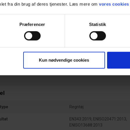
let fra din brug af deres tjenester. Læs mere om
vores cookies
dning
Præferencer
Statistik
ed
5000
nlige værnemidler
Kun nødvendige cookies
el
type
Regntøj
ultat
EN343:2019, ENISO20471:2013,
ENISO13688:2013