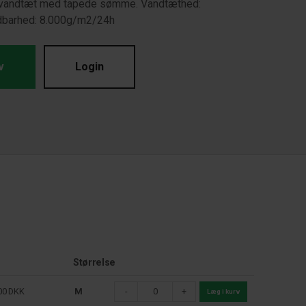
g vandtæt med tapede sømme. Vandtæthed:
dbarhed: 8.000g/m2/24h
v
Login
Størrelse
00
DKK
M
-
+
Læg i kurv