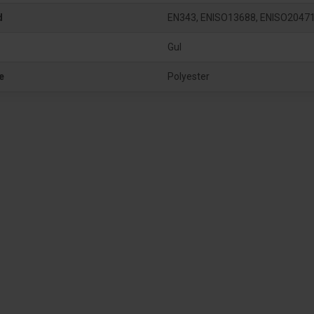
d
EN343, ENISO13688, ENISO2047
Gul
e
Polyester