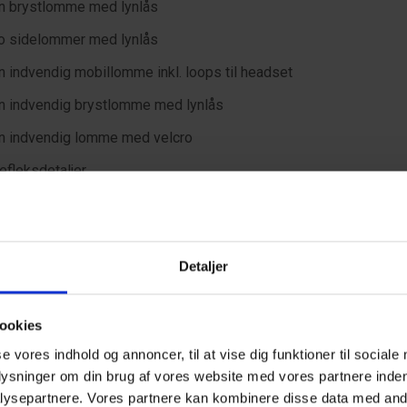
n brystlomme med lynlås
o sidelommer med lynlås
n indvendig mobillomme inkl. loops til headset
n indvendig brystlomme med lynlås
n indvendig lomme med velcro
efleksdetaljer
Detaljer
ookies
ske specifikationer
se vores indhold og annoncer, til at vise dig funktioner til sociale
plysninger om din brug af vores website med vores partnere inden
ysepartnere. Vores partnere kan kombinere disse data med andr