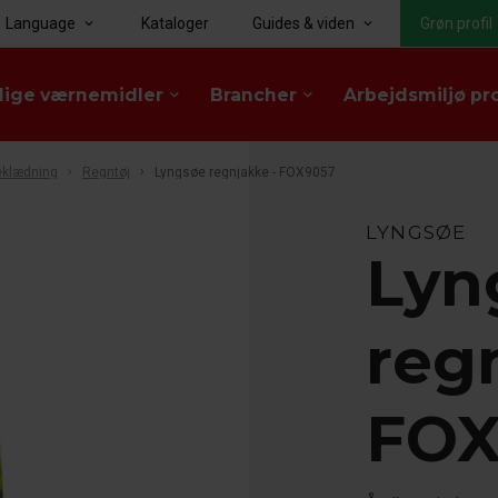
Language
Kataloger
Guides & viden
Grøn profil
keyboard_arrow_down
keyboard_arrow_down
lige værnemidler
Brancher
Arbejdsmiljø pr
keyboard_arrow_down
keyboard_arrow_down
klædning
Regntøj
Lyngsøe regnjakke - FOX9057
LYNGSØE
Lyn
reg
FOX