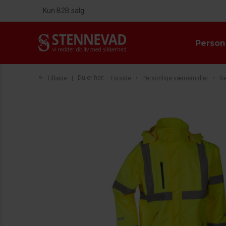
Kun B2B salg
Person
Tilbage
Du er her:
Forside
Personlige værnemidler
Be