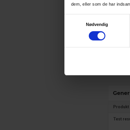
dem, eller som de har indsam
Beklæ
Samtykkevalg
Nødvendig
Åndbarh
Perso
Gener
Produkt 
Test res