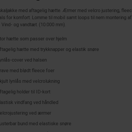
kaljakke med aftagelig hætte. Ærmer med velcro justering, fleec
ls for komfort. Lomme til mobil samt loops til nem montering af
 Vind- og vandtæt. (10.000 mm).
tor hætte som passer over hjelm
ftagelig hætte med trykknapper og elastik snøre
ynlås-cover ved halsen
rave med blødt fleece foer
kjult lynlås med velcrolukning
ftagelig holder til ID-kort
lastisk vindfang ved håndled
elcrojustering ved ærmer
usterbar bund med elastiske snøre