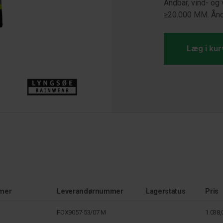
Åndbar, vind- o
≥20.000 MM. Ån
Læg i kur
mer
Leverandørnummer
Lagerstatus
Pris
FOX9057-53/07 M
1.038,