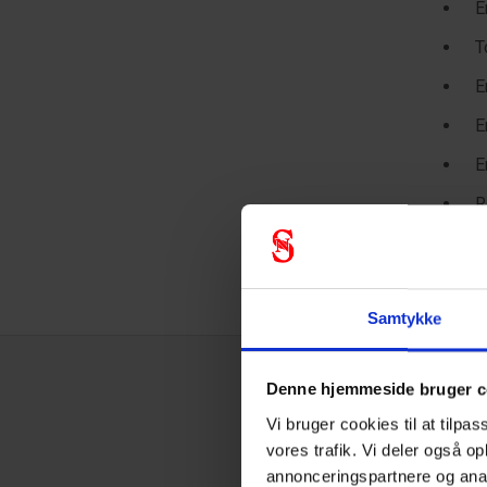
E
T
E
E
E
R
Samtykke
Denne hjemmeside bruger c
Tekni
Vi bruger cookies til at tilpas
vores trafik. Vi deler også o
annonceringspartnere og anal