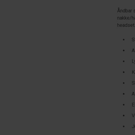
Åndbar s
nakke/ha
headset.
S
A
L
K
S
A
E
V
J