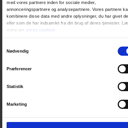
med vores partnere inden for sociale medier,
annonceringspartnere og analysepartnere. Vores partnere k
Personlige værnemidler
kombinere disse data med andre oplysninger, du har givet d
eller som de har indsamlet fra din brug af deres tjenester. L
CE kategori
Kategori 2
mere om
vores cookies
Samtykkevalg
Nødvendig
Generel
Produkt type
Vinter
Præferencer
Test resultat
EN 388:2016+A1:2018, EN
511:2006, EN ISO 21420:2020
Statistik
Standard
EN388, EN511, ENISO21420
Farve
Sort
Marketing
Materiale
Polyester