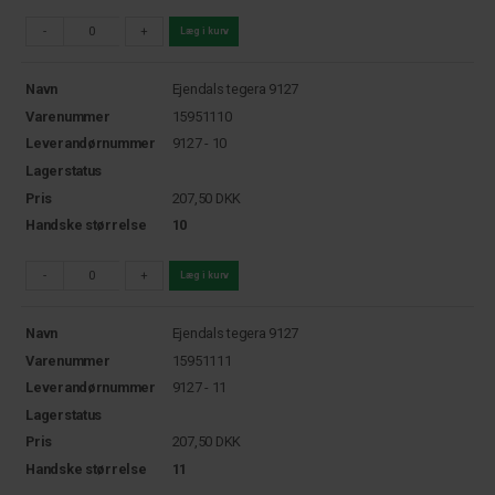
-
+
Læg i kurv
Navn
Ejendals tegera 9127
Varenummer
15951110
Leverandørnummer
9127 - 10
Lagerstatus
Pris
207,50
DKK
Handske størrelse
10
-
+
Læg i kurv
Navn
Ejendals tegera 9127
Varenummer
15951111
Leverandørnummer
9127 - 11
Lagerstatus
Pris
207,50
DKK
Handske størrelse
11