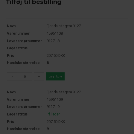
Tilføj til bestilling
Navn
Ejendals tegera 9127
Varenummer
15951108
Leverandørnummer
9127 - 8
Lagerstatus
Pris
207,50
DKK
Handske størrelse
8
-
+
Læg i kurv
Navn
Ejendals tegera 9127
Varenummer
15951109
Leverandørnummer
9127 - 9
Lagerstatus
På lager
Pris
207,50
DKK
Handske størrelse
9