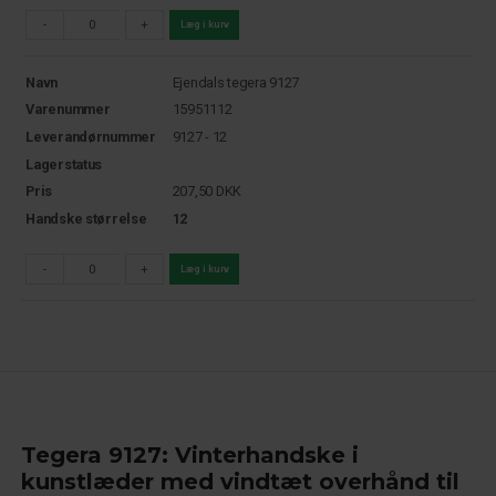
-
+
Læg i kurv
Navn
Ejendals tegera 9127
Varenummer
15951112
Leverandørnummer
9127 - 12
Lagerstatus
Pris
207,50
DKK
Handske størrelse
12
-
+
Læg i kurv
Tegera 9127: Vinterhandske i
kunstlæder med vindtæt overhånd til