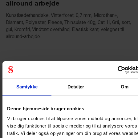
allround arbejde
Kunstlæderhandske, Vinterforet, 0,7 mm, Microthan+,
Diamant, Polyester, Fleece, Thinsulate 40g, Cat. II, Grå, sort,
gul, Kromfri, Vindtæt overhånd, Elastisk kant, velegnet til
allround-arbejde.
Samtykke
Detaljer
Om
Tekniske specifikationer
Denne hjemmeside bruger cookies
Handske
Vi bruger cookies til at tilpasse vores indhold og annoncer, til
vise dig funktioner til sociale medier og til at analysere vores
trafik. Vi deler også oplysninger om din brug af vores websit