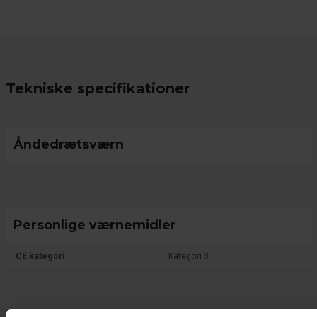
Tekniske specifikationer
Åndedrætsværn
Personlige værnemidler
CE kategori
Kategori 3