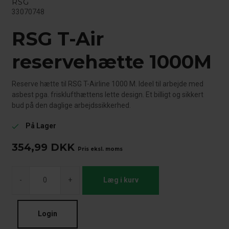
RSG
33070748
RSG T-Air
reservehætte 1000M
Reserve hætte til RSG T-Airline 1000 M. Ideel til arbejde med
asbest pga. frisklufthættens lette design. Et billigt og sikkert
bud på den daglige arbejdssikkerhed.
På Lager
check
354,99
DKK
Pris eksl. moms
-
+
Læg i kurv
Login