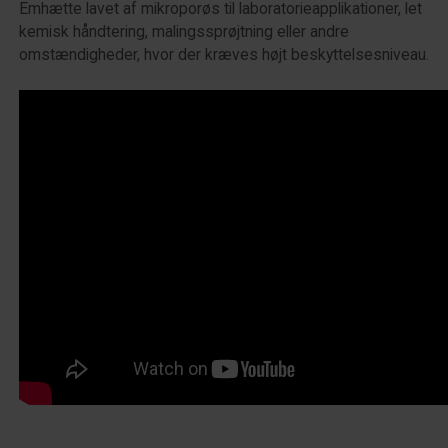
Emhætte lavet af mikroporøs til laboratorieapplikationer, let
kemisk håndtering, malingssprøjtning eller andre
omstændigheder, hvor der kræves højt beskyttelsesniveau.