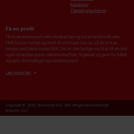
Kataloger
Tilmeld nyhedsbrev
Få en profil
Få en skræddersyet sikkerhedsaftale og betal med kredit eller
EAN. Du kan hurtigt og nemt få en bruger hos os, så du let kan
betale med faktura eller EAN. Det er den hurtige vej til at få din helt
egen skræddersyede sikkerhedsaftale, til glæde og gavn for både
dig selv, dine kolleger og medarbejdere.
Læs mere her
Copyright © 2026 Stennevad A/S. Alle rettigheder forbeholdt.
Website: Co3