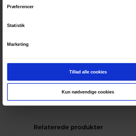
Præferencer
Statistik
Marketing
Tillad alle cookies
keyboard_arrow_down
Kun nødvendige cookies
Relaterede produkter