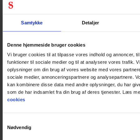
Generel
Produkt type
Dragt & overtræk tilbehør
Samtykke
Detaljer
Test resultat
EN12941:1998+;
A1:2003+A2:2008
Denne hjemmeside bruger cookies
Standard
EN12941
Vi bruger cookies til at tilpasse vores indhold og annoncer, til
Farve
Hvid
funktioner til sociale medier og til at analysere vores trafik. 
oplysninger om din brug af vores website med vores partnere
sociale medier, annonceringspartnere og analysepartnere. V
kan kombinere disse data med andre oplysninger, du har give
som de har indsamlet fra din brug af deres tjenester. Læs 
cookies
Samtykkevalg
Nødvendig