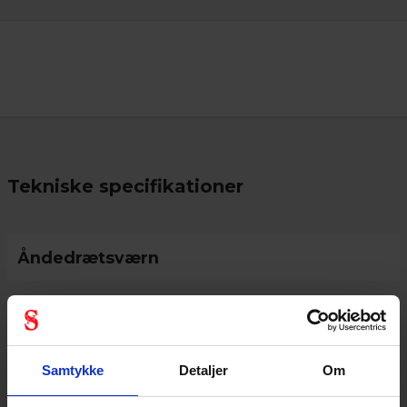
Tekniske specifikationer
Åndedrætsværn
Personlige værnemidler
Samtykke
Detaljer
Om