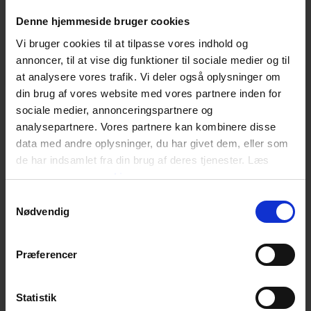
Denne hjemmeside bruger cookies
Generel
Vi bruger cookies til at tilpasse vores indhold og
annoncer, til at vise dig funktioner til sociale medier og til
Produkt type
Dragt & overtræk tilbehør
at analysere vores trafik. Vi deler også oplysninger om
din brug af vores website med vores partnere inden for
sociale medier, annonceringspartnere og
analysepartnere. Vores partnere kan kombinere disse
data med andre oplysninger, du har givet dem, eller som
de har indsamlet fra din brug af deres tjenester. Læs
mere om
vores cookies
Samtykkevalg
Nødvendig
Præferencer
Statistik