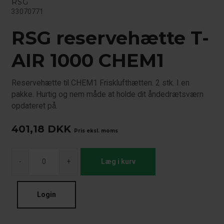
RSG
33070771
RSG reservehætte T-
AIR 1000 CHEM1
Reservehætte til CHEM1 Frisklufthætten. 2 stk. I en
pakke. Hurtig og nem måde at holde dit åndedrætsværn
opdateret på.
401,18
DKK
Pris eksl. moms
-
+
Læg i kurv
Login