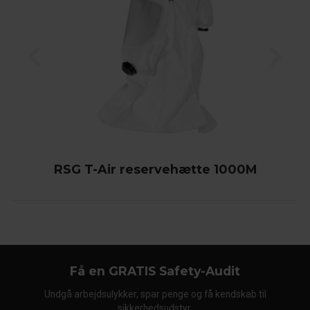
RSG T-Air reservehætte 1000M
Få en GRATIS Safety-Audit
Undgå arbejdsulykker, spar penge og få kendskab til
sikkerhedsudstyr.