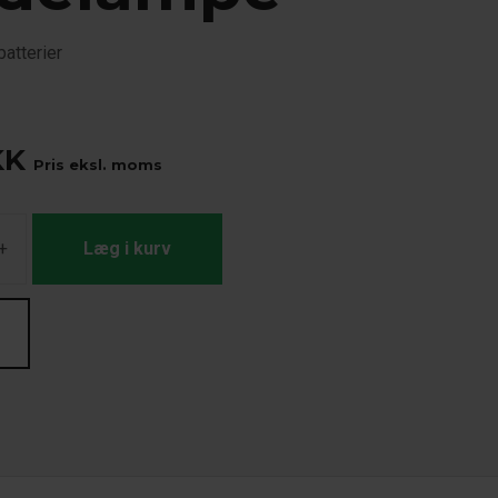
atterier
KK
Pris eksl. moms
+
Læg i kurv