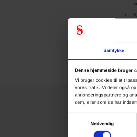
y
K
B
D
B
Samtykke
Denne hjemmeside bruger c
Vi bruger cookies til at tilpas
vores trafik. Vi deler også o
annonceringspartnere og anal
dem, eller som de har indsam
Tekni
Samtykkevalg
Nødvendig