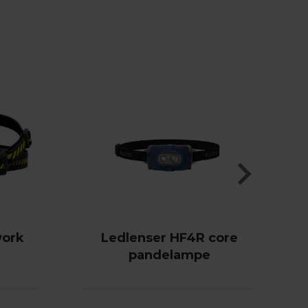
work
Ledlenser HF4R core
pandelampe