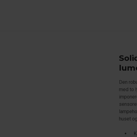
Soli
lum
Den robu
med to l
imponere
sensoren
lampeho
huset og
K