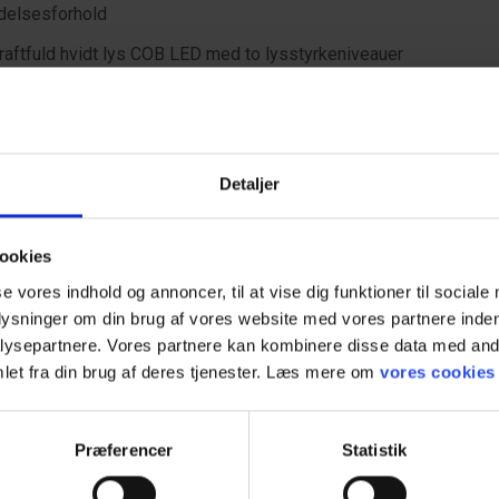
delsesforhold
raftfuld hvidt lys COB LED med to lysstyrkeniveauer
evægelseskontrol on/off funktion via gestus control (let at aktiv
rejeligt lampehoved til individuel justering af lysstrålen
ruger to AAA-batterier (LR03)
Detaljer
ookies
se vores indhold og annoncer, til at vise dig funktioner til sociale
plysninger om din brug af vores website med vores partnere inden
ysepartnere. Vores partnere kan kombinere disse data med andr
let fra din brug af deres tjenester. Læs mere om
vores cookies
ske specifikationer
Præferencer
Statistik