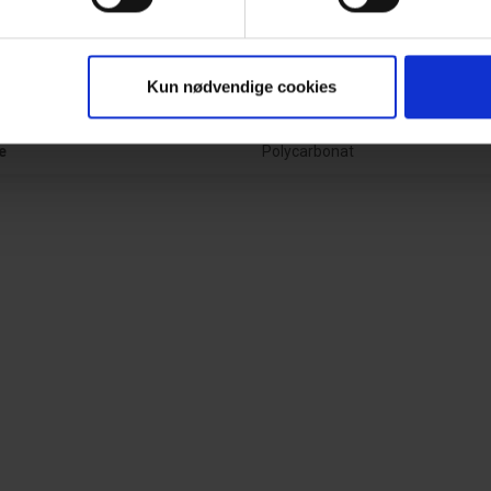
el
type
Pandelamper
Kun nødvendige cookies
Sort
e
Polycarbonat