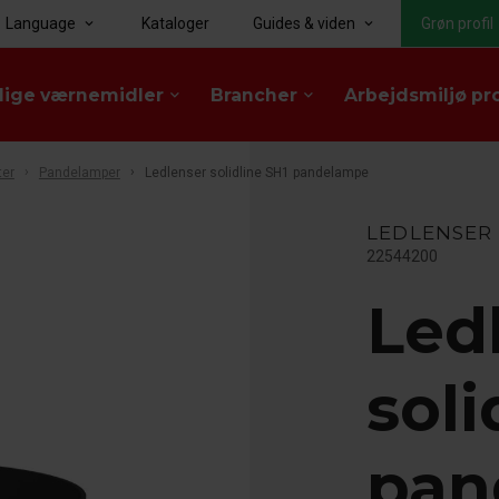
Language
Kataloger
Guides & viden
Grøn profil
keyboard_arrow_down
keyboard_arrow_down
lige værnemidler
Brancher
Arbejdsmiljø pr
keyboard_arrow_down
keyboard_arrow_down
ter
Pandelamper
Ledlenser solidline SH1 pandelampe
LEDLENSER
22544200
Led
soli
pan