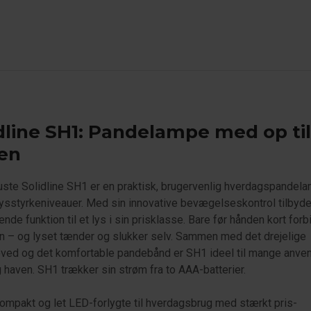
dline SH1: Pandelampe med op til
en
ste Solidline SH1 er en praktisk, brugervenlig hverdagspandel
ysstyrkeniveauer. Med sin innovative bevægelseskontrol tilbyde
nde funktion til et lys i sin prisklasse. Bare før hånden kort forb
 – og lyset tænder og slukker selv. Sammen med det drejelige
ved og det komfortable pandebånd er SH1 ideel til mange anven
 haven. SH1 trækker sin strøm fra to AAA-batterier.
ompakt og let LED-forlygte til hverdagsbrug med stærkt pris-