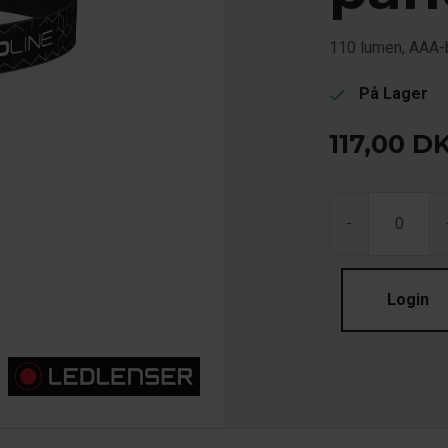
110 lumen, AAA-b
På Lager
check
117,00
D
-
Login