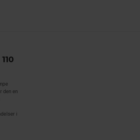
 110
ampe
r den en
i
delser i