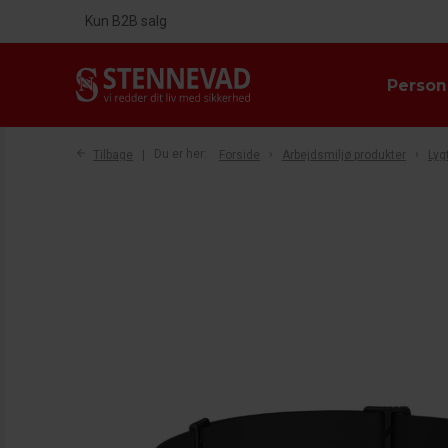
Kun B2B salg
Person
Tilbage
Du er her:
Forside
Arbejdsmiljø produkter
Lyg