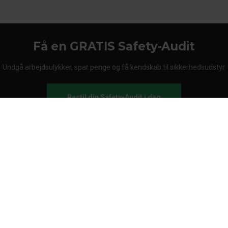
Få en GRATIS Safety-Audit
Undgå arbejdsulykker, spar penge og få kendskab til sikkerhedsudstyr.
Bestil din Safety-Audit i dag
Om Stennevad
Medarbejdere
Handelsbetingelser
FAQ
Sikkerhedsaftale
Ring til os