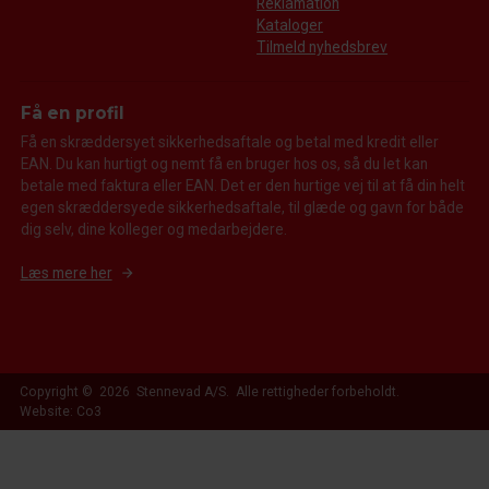
Reklamation
Kataloger
Tilmeld nyhedsbrev
Få en profil
Få en skræddersyet sikkerhedsaftale og betal med kredit eller
EAN. Du kan hurtigt og nemt få en bruger hos os, så du let kan
betale med faktura eller EAN. Det er den hurtige vej til at få din helt
egen skræddersyede sikkerhedsaftale, til glæde og gavn for både
dig selv, dine kolleger og medarbejdere.
Læs mere her
Copyright © 2026 Stennevad A/S. Alle rettigheder forbeholdt.
Website: Co3