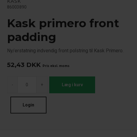
KASK
86003890
Kask primero front
padding
Ny/erstatning indvendig front polstring til Kask Primero.
52,43
DKK
Pris eksl. moms
-
+
Læg i kurv
Login