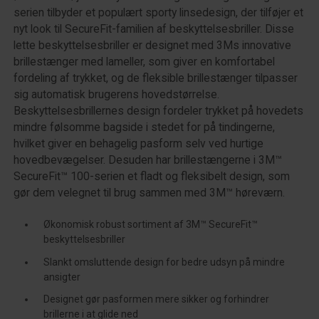
serien tilbyder et populært sporty linsedesign, der tilføjer et
nyt look til SecureFit-familien af beskyttelsesbriller. Disse
lette beskyttelsesbriller er designet med 3Ms innovative
brillestænger med lameller, som giver en komfortabel
fordeling af trykket, og de fleksible brillestænger tilpasser
sig automatisk brugerens hovedstørrelse.
Beskyttelsesbrillernes design fordeler trykket på hovedets
mindre følsomme bagside i stedet for på tindingerne,
hvilket giver en behagelig pasform selv ved hurtige
hovedbevægelser. Desuden har brillestængerne i 3M™
SecureFit™ 100-serien et fladt og fleksibelt design, som
gør dem velegnet til brug sammen med 3M™ høreværn.
Økonomisk robust sortiment af 3M™ SecureFit™
beskyttelsesbriller
Slankt omsluttende design for bedre udsyn på mindre
ansigter
Designet gør pasformen mere sikker og forhindrer
brillerne i at glide ned