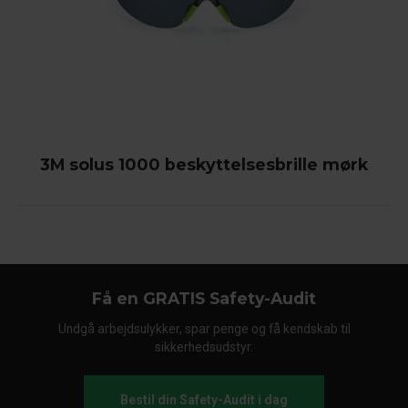
3M solus 1000 beskyttelsesbrille mørk
Få en GRATIS Safety-Audit
Undgå arbejdsulykker, spar penge og få kendskab til
sikkerhedsudstyr.
Bestil din Safety-Audit i dag