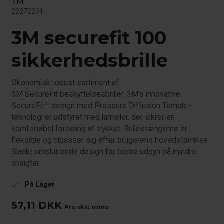
3M
22272201
3M securefit 100
sikkerhedsbrille
Økonomisk robust sortiment af
3M SecureFit beskyttelsesbriller. 3M's innovative
SecureFit™ design med Pressure Diffusion Temple-
teknologi er udstyret med lameller, der sikrer en
komfortabel fordeling af trykket. Brillestængerne er
fleksible og tilpasser sig efter brugerens hovedstørrelse.
Slankt omsluttende design for bedre udsyn på mindre
ansigter
På Lager
check
57,11
DKK
Pris eksl. moms