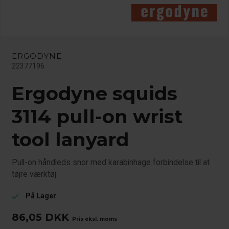
ERGODYNE
22377196
Ergodyne squids
3114 pull-on wrist
tool lanyard
Pull-on håndleds snor med karabinhage forbindelse til at
tøjre værktøj
På Lager
check
86,05
DKK
Pris eksl. moms