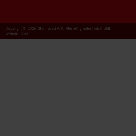
Copyright © 2026 Stennevad A/S. Alle rettigheder forbeholdt.
Website: Co3