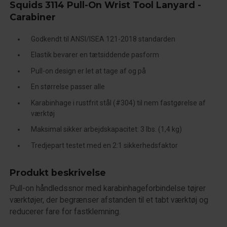
Squids 3114 Pull-On Wrist Tool Lanyard -
Carabiner
Godkendt til ANSI/ISEA 121-2018 standarden
Elastik bevarer en tætsiddende pasform
Pull-on design er let at tage af og på
En størrelse passer alle
Karabinhage i rustfrit stål (#304) til nem fastgørelse af
værktøj
Maksimal sikker arbejdskapacitet: 3 lbs. (1,4 kg)
Tredjepart testet med en 2:1 sikkerhedsfaktor
Produkt beskrivelse
Pull-on håndledssnor med karabinhageforbindelse tøjrer
værktøjer, der begrænser afstanden til et tabt værktøj og
reducerer fare for fastklemning.