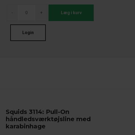
-
+
Læg i kurv
Login
Squids 3114: Pull-On
håndledsværktøjsline med
karabinhage