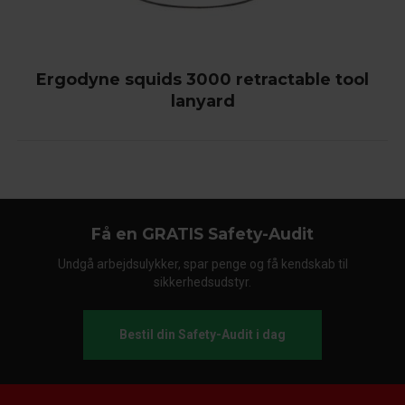
Ergodyne squids 3000 retractable tool
lanyard
Få en GRATIS Safety-Audit
Undgå arbejdsulykker, spar penge og få kendskab til
sikkerhedsudstyr.
Bestil din Safety-Audit i dag