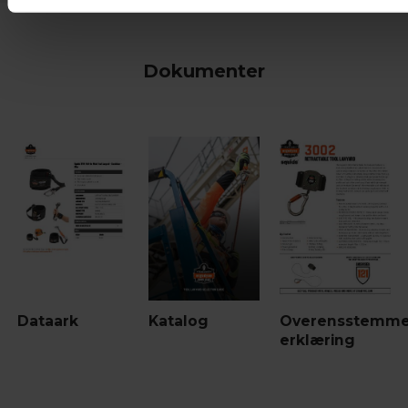
Dokumenter
Dataark
Katalog
Overensstemme
erklæring