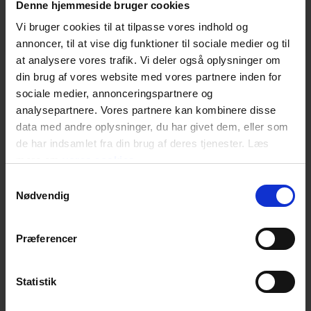
Denne hjemmeside bruger cookies
Produkt type
Faldsikring tilbehør
Vi bruger cookies til at tilpasse vores indhold og
Farve
Orange
annoncer, til at vise dig funktioner til sociale medier og til
at analysere vores trafik. Vi deler også oplysninger om
din brug af vores website med vores partnere inden for
sociale medier, annonceringspartnere og
analysepartnere. Vores partnere kan kombinere disse
data med andre oplysninger, du har givet dem, eller som
de har indsamlet fra din brug af deres tjenester. Læs
mere om
vores cookies
Samtykkevalg
Nødvendig
Præferencer
Statistik