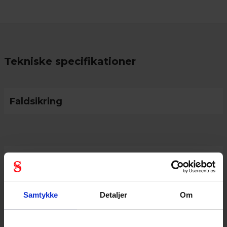
Tekniske specifikationer
Faldsikring
Personlige værnemidler
Samtykke
Detaljer
Om
Generel