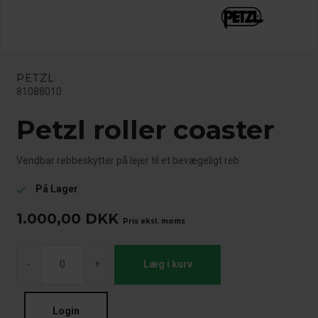
PETZL
81088010
Petzl roller coaster
Vendbar rebbeskytter på lejer til et bevægeligt reb.
På Lager
check
1.000,00
DKK
Pris eksl. moms
-
+
Læg i kurv
Login