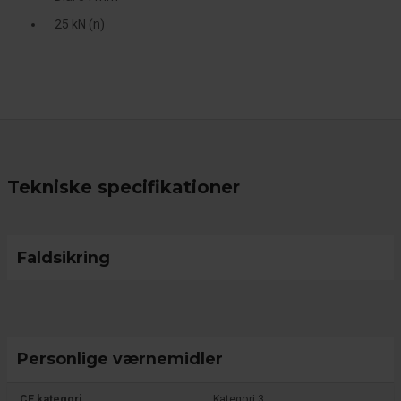
25 kN (n)
Tekniske specifikationer
Faldsikring
Personlige værnemidler
CE kategori
Kategori 3