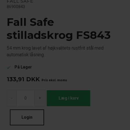
FALL SAFE
86900843
Fall Safe
stilladskrog FS843
54 mm krog lavet af højkvalitets rustfrit stål med
automatisk låsning.
På Lager
check
133,91
DKK
Pris eksl. moms
-
+
Læg i kurv
Login