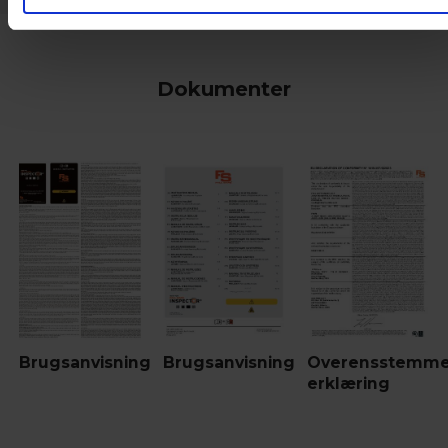
Dokumenter
Brugsanvisning
Brugsanvisning
Overensstemme
erklæring