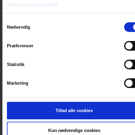
mere om
vores cookies
Samtykkevalg
Nødvendig
Præferencer
Statistik
Marketing
keyboard_arrow_down
Tillad alle cookies
Kun nødvendige cookies