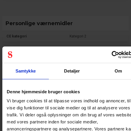
Personlige værnemidler
CE kategori
Kategori 2
Generel
Samtykke
Detaljer
Om
Produkt type
Vinter
Denne hjemmeside bruger cookies
Test resultat
EN 388:2016 +A1:2018, EN 511
Kulderisiko, EN ISO 21420:2020
Vi bruger cookies til at tilpasse vores indhold og annoncer, til
Standard
EN388, EN420, EN511,
vise dig funktioner til sociale medier og til at analysere vores
ENISO21420
trafik. Vi deler også oplysninger om din brug af vores websit
med vores partnere inden for sociale medier,
Farve
Orange
annonceringspartnere og analysepartnere. Vores partnere k