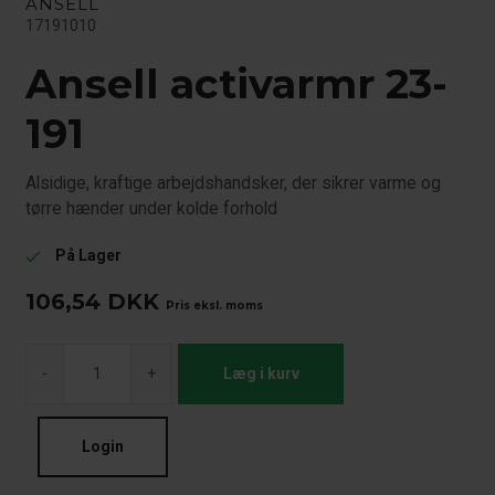
ANSELL
17191010
Ansell activarmr 23-
191
Alsidige, kraftige arbejdshandsker, der sikrer varme og
tørre hænder under kolde forhold
På Lager
check
106,54
DKK
Pris eksl. moms
-
+
Læg i kurv
Login