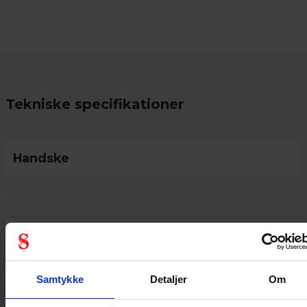
Tekniske specifikationer
Handske
Personlige værnemidler
CE kategori
Kategori 3
Samtykke
Detaljer
Om
AQL værdi
0,65