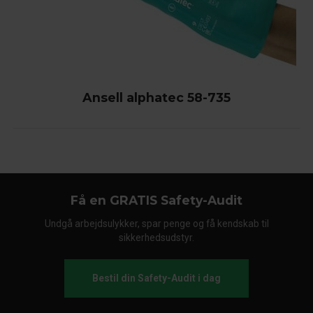
Ansell alphatec 58-735
Få en GRATIS Safety-Audit
Undgå arbejdsulykker, spar penge og få kendskab til
sikkerhedsudstyr.
Bestil din Safety-Audit i dag