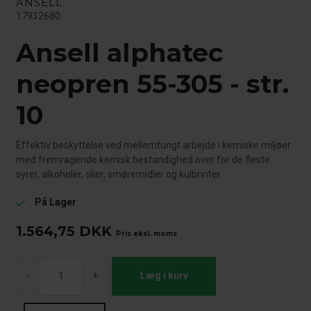
ANSELL
17932680
Ansell alphatec
neopren 55-305 - str.
10
Effektiv beskyttelse ved mellemtungt arbejde i kemiske miljøer
med fremragende kemisk bestandighed over for de fleste
syrer, alkoholer, olier, smøremidler og kulbrinter.
På Lager
check
1.564,75
DKK
Pris eksl. moms
-
+
Læg i kurv