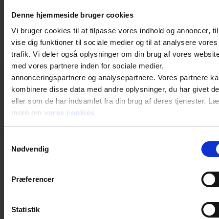
Denne hjemmeside bruger cookies
Vi bruger cookies til at tilpasse vores indhold og annoncer, til
Generel
vise dig funktioner til sociale medier og til at analysere vores
trafik. Vi deler også oplysninger om din brug af vores websit
Produkt type
Kemi
med vores partnere inden for sociale medier,
annonceringspartnere og analysepartnere. Vores partnere k
Test resultat
EN ISO 21420:2020, EN ISO 374-
kombinere disse data med andre oplysninger, du har givet d
5:2016
eller som de har indsamlet fra din brug af deres tjenester. L
Standard
ENISO374-5, ENISO21420
mere om
vores cookies
Farve
Sort
Samtykkevalg
Nødvendig
Præferencer
Statistik