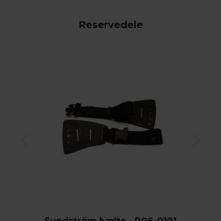
Reservedele
Sundström bælte - R06-0101