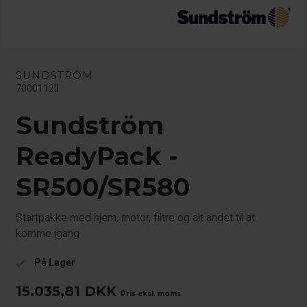
SUNDSTRÖM
70001123
Sundström
ReadyPack -
SR500/SR580
Startpakke med hjem, motor, filtre og alt andet til at
komme igang
På Lager
check
15.035,81
DKK
Pris eksl. moms