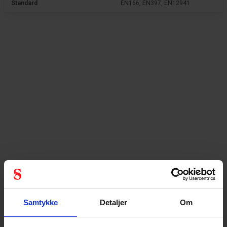
Standard
EN166, EN397, EN12941
Samtykke
Detaljer
Om