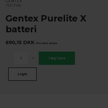
GENTEX
73217100
Gentex Purelite X
batteri
690,15
DKK
Pris eksl. moms
-
+
Læg i kurv
Login