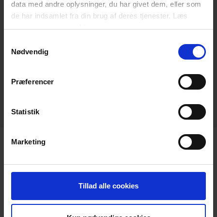
data med andre oplysninger, du har givet dem, eller som
de har indsamlet fra din brug af deres tjenester. Læs
mere om
vores cookies
Samtykkevalg
Nødvendig
keyboard_arrow_down
Præferencer
Statistik
Marketing
Tilbehør
Tillad alle cookies