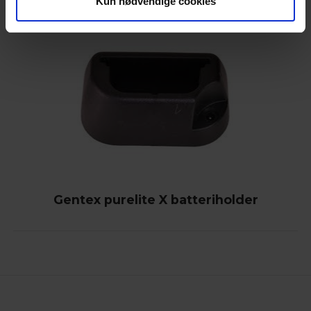
Kun nødvendige cookies
Gentex purelite X batteriholder