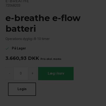
E-BREATHE
72068203
e-breathe e-flow
batteri
Operations dygtig i 8-10 timer
På Lager
check
3.660,93
DKK
Pris eksl. moms
-
+
Læg i kurv
Login