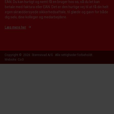
EAN. Du kan hurtigt og nemt få en bruger hos os, så du let kan
betale med faktura eller EAN. Det er den hurtige vej til at få din helt
egen skræddersyede sikkerhedsaftale, til glæde og gavn for både
dig selv, dine kolleger og medarbejdere.
Læs mere her
Copyright © 2026 Stennevad A/S. Alle rettigheder forbeholdt.
Website: Co3